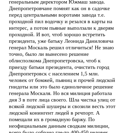
генеральным директором Южмаш завода.
Днепропетровчане помнят как он в садочке
перед центральными воротами завода т.е.
проходной пил водочку и резался в карты на
интерес, а потом пьяные выползали к дверям
проходной. И вот, чтоб хорошо встретить
президента, уже батьку Леонида Даниловича
генерал Москаль решил отличиться! Не знаю
точно, было ли вынесено решение
облисполкома Днепропетровска, чтоб к
приезду батьки президента, очистить город
Днепропетровск с населением 1,5 млн.
человек от бомжей, пьяниц и прочей людской
гнидоты или это было единоличное решение
генерала Москаля. Но вся милиция работала
дня 3 в поте лица своего. Шла чистка улиц от
всякой людской шушеры и свозили весть этот
людской конингент людей в речпорт. А
помещали их в громадную баржу. По
неофициальным данным сводкам милиции,
всего было собрано где-то 400-450 человек.