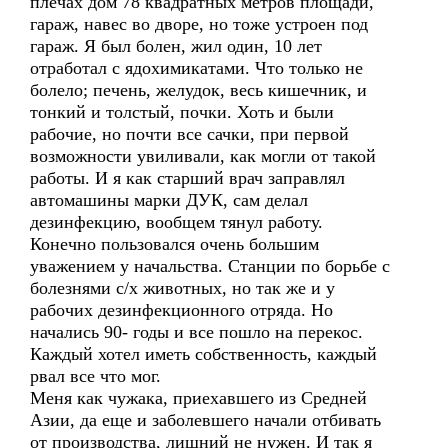
плечах дом 78 квадратных метров площади,
гараж, навес во дворе, но тоже устроен под
гараж. Я был болен, жил один, 10 лет
отработал с ядохимикатами. Что только не
болело; печень, желудок, весь кишечник, и
тонкий и толстый, почки. Хоть и были
рабочие, но почти все сачки, при первой
возможности увиливали, как могли от такой
работы. И я как старший врач заправлял
автомашины марки ДУК, сам делал
дезинфекцию, вообщем тянул работу.
Конечно пользовался очень большим
уважением у начальства. Станции по борьбе с
болезнями с/х животных, но так же и у
рабочих дезинфекционного отряда. Но
начались 90- годы и все пошло на перекос.
Каждый хотел иметь собственность, каждый
рвал все что мог.
Меня как чужака, приехавшего из Средней
Азии, да еще и заболевшего начали отбивать
от производства, лишний не нужен. И так я