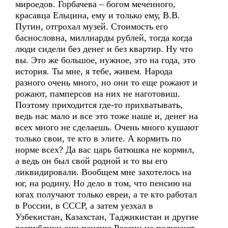
мироедов. Горбачева – богом меченного,
красавца Ельцина, ему и только ему, В.В.
Путин, отгрохал музей. Стоимость его
баснословна, миллиарды рублей, тогда когда
люди сидели без денег и без квартир. Ну что
вы. Это же большое, нужное, это на года, это
история. Ты мне, я тебе, живем. Народа
разного очень много, но они то еще рожают и
рожают, памперсов на них не наготовиш.
Поэтому приходится где-то прихватывать,
ведь нас мало и все это тоже наше и, денег на
всех много не сделаешь. Очень много кушают
только свои, те кто в элите. А кормить по
норме всех? Да вас царь батюшка не кормил,
а ведь он был свой родной и то вы его
ликвидировали. Вообщем мне захотелось на
юг, на родину. Но дело в том, что пенсию на
югах получают только евреи, а те кто работал
в России, в СССР, а затем уезхал в
Узбекистан, Казахстан, Таджикистан и другие