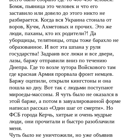
Бомж, пьяница это человек и что его
заставило или довело до этого никто не
разбирается. Когда вся Украина стонала от
воров, Кучм, Ахметовых и прочих. Это же
люди, паханы, кто их родители?! Да
уборщицы, телятницы, отцы тоже барахло не
образованное. И вот эта шпана у руля
государства! Задраив все люки и все двери,
лазы, баржу отправили вниз по течению
Днепра. Где то возле хутора Войскового там
где красная Армия прорвала фронт немцев.
Баржу оцепили, открыли кингстоны и она
пошла ко дну. Вот так с людьми поступают
мироеды-массоны. Я чуть было не оказался в
этой барже, а потом в завуалированной форме
написал рассказ «Один шаг от смерти». Но
ФСБ города Керчь, хитрые и очень мудрые
люди, они прочитали и быстро разоблачили
меня.
Чуть было не уничтожили, но уже объявив