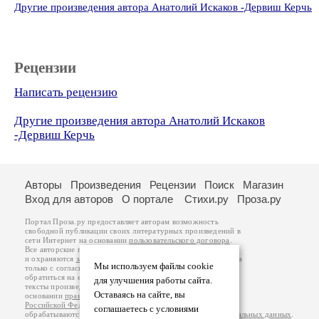
Другие произведения автора Анатолий Искаков -Дервиш Керчь
Рецензии
Написать рецензию
Другие произведения автора Анатолий Искаков
-Дервиш Керчь
Авторы
Произведения
Рецензии
Поиск
Магазин
Вход для авторов
О портале
Стихи.ру
Проза.ру
Портал Проза.ру предоставляет авторам возможность
свободной публикации своих литературных произведений в
сети Интернет на основании
пользовательского договора
.
Все авторские права на произведения принадлежат авторам
и охраняются
законом
. Перепечатка произведений возможна
Мы используем файлы cookie
только с согласия его автора, к которому вы можете
обратиться на его авторской странице. Ответственность за
для улучшения работы сайта.
тексты произведений авторы несут самостоятельно на
Оставаясь на сайте, вы
основании
правил публикации
и
законодательства
Российской Федерации
. Данные пользователей
соглашаетесь с условиями
обрабатываются на основании
Политики обработки персональных данных
.