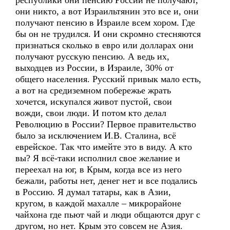
республики они пенсию России не получают,
они никто, а вот Израильтянин это все и, они
получают пенсию в Израиле всем хором. Где
бы он не трудился. И они скромно стесняются
признаться сколько в евро или долларах они
получают русскую пенсию. А ведь их,
выходцев из России, в Израиле, 30% от
общего населения. Русский привык мало есть,
а вот на средиземном побережье жрать
хочется, искупался живот пустой, свои
вожди, свои люди. И потом кто делал
Революцию в России? Первое правительство
было за исключением И.В. Сталина, всё
еврейское. Так что имейте это в виду. А кто
вы? Я всё-таки исполнил свое желание и
переехал на юг, в Крым, когда все из него
бежали, работы нет, денег нет и все подались
в Россию. Я думал татары, как в Азии,
кругом, в каждой махалле – микрорайоне
чайхона где пьют чай и люди общаются друг с
другом, но нет. Крым это совсем не Азия.