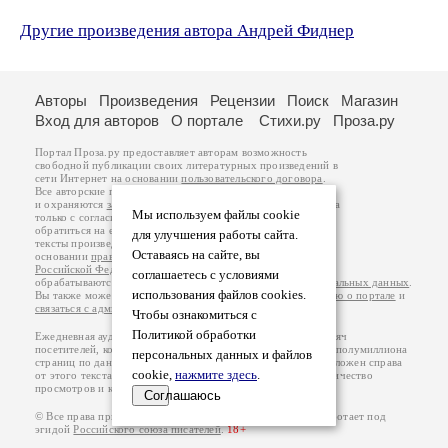
Другие произведения автора Андрей Фиднер
Авторы
Произведения
Рецензии
Поиск
Магазин
Вход для авторов
О портале
Стихи.ру
Проза.ру
Портал Проза.ру предоставляет авторам возможность
свободной публикации своих литературных произведений в
сети Интернет на основании
пользовательского договора
.
Все авторские права на произведения принадлежат авторам
и охраняются
законом
. Перепечатка произведений возможна
Мы используем файлы cookie
только с согласия его автора, к которому вы можете
обратиться на его авторской странице. Ответственность за
для улучшения работы сайта.
тексты произведений авторы несут самостоятельно на
Оставаясь на сайте, вы
основании
правил публикации
и
законодательства
Российской Федерации
. Данные пользователей
соглашаетесь с условиями
обрабатываются на основании
Политики обработки персональных данных
.
использования файлов cookies.
Вы также можете посмотреть более подробную
информацию о портале
и
связаться с администрацией
.
Чтобы ознакомиться с
Политикой обработки
Ежедневная аудитория портала Проза.ру – порядка 100 тысяч
посетителей, которые в общей сумме просматривают более полумиллиона
персональных данных и файлов
страниц по данным счетчика посещаемости, который расположен справа
cookie,
нажмите здесь
.
от этого текста. В каждой графе указано по две цифры: количество
просмотров и количество посетителей.
Соглашаюсь
© Все права принадлежат авторам, 2000-2026. Портал работает под
эгидой
Российского союза писателей
.
18+