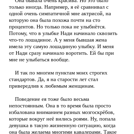
Она бывала очень красива. Но это было
только иногда. Например, я её сравнивал с
одной очень симпатичной мне актрисой, на
которую она была похожа почти на сто
процентов. Но только пока не улыбнётся.
Потому, что в улыбке Нади начинало сквозить
что-то лошадиное. А у меня бывшая жена
имела эту самую лошадиную улыбку. И меня
от Нади сразу начинало воротить. Ей бы при
мне не улыбаться вообще.
И так по многим пунктам моих строгих
стандартов. Да, я на старости лет стал
привередлив к любимым женщинам.
Поведение ея тоже было весьма
непостоянным. Она в то время была просто
избалована вниманием разных мозгоскрёбов,
которые вокруг неё вились роями. Ну, попала
девушка в такую жизненную ситуацию, когда
она была желаема многими кавалерами. Такое