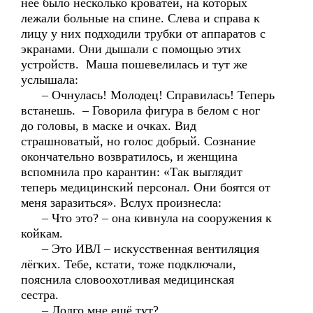
неё было несколько кроватей, на которых
лежали больные на спине. Слева и справа к
лицу у них подходили трубки от аппаратов с
экранами. Они дышали с помощью этих
устройств. Маша пошевелилась и тут же
услышала:
– Очнулась! Молодец! Справилась! Теперь
встанешь. – Говорила фигура в белом с ног
до головы, в маске и очках. Вид
страшноватый, но голос добрый. Сознание
окончательно возвратилось, и женщина
вспомнила про карантин: «Так выглядит
теперь медицинский персонал. Они боятся от
меня заразиться». Вслух произнесла:
– Что это? – она кивнула на сооружения к
койкам.
– Это ИВЛ – искусственная вентиляция
лёгких. Тебе, кстати, тоже подключали,
пояснила словоохотливая медицинская
сестра.
– Долго мне ещё тут?