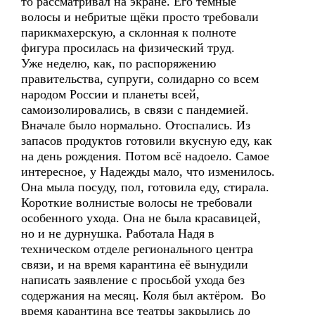
то рассматривал на экране. Его тёмные
волосы и небритые щёки просто требовали
парикмахерскую, а склонная к полноте
фигура просилась на физический труд.
Уже неделю, как, по распоряжению
правительства, супруги, солидарно со всем
народом России и планеты всей,
самоизолировались, в связи с пандемией.
Вначале было нормально. Отоспались. Из
запасов продуктов готовили вкусную еду, как
на день рождения. Потом всё надоело. Самое
интересное, у Надежды мало, что изменилось.
Она мыла посуду, пол, готовила еду, стирала.
Короткие волнистые волосы не требовали
особенного ухода. Она не была красавицей,
но и не дурнушка. Работала Надя в
техническом отделе регионального центра
связи, и на время карантина её вынудили
написать заявление с просьбой ухода без
содержания на месяц. Коля был актёром. Во
время карантина все театры закрылись до