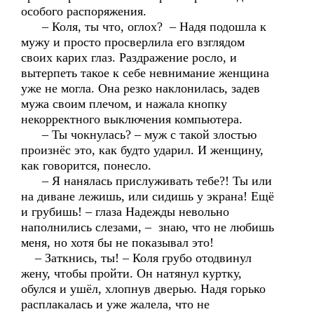
особого распоряжения.
– Коля, ты что, оглох? – Надя подошла к
мужу и просто просверлила его взглядом
своих карих глаз. Раздражение росло, и
вытерпеть такое к себе невнимание женщина
уже не могла. Она резко наклонилась, задев
мужа своим плечом, и нажала кнопку
некорректного выключения компьютера.
– Ты чокнулась? – муж с такой злостью
произнёс это, как будто ударил. И женщину,
как говорится, понесло.
– Я нанялась прислуживать тебе?! Ты или
на диване лежишь, или сидишь у экрана! Ещё
и грубишь! – глаза Надежды невольно
наполнились слезами, – знаю, что не любишь
меня, но хотя бы не показывал это!
– Заткнись, ты! – Коля грубо отодвинул
жену, чтобы пройти. Он натянул куртку,
обулся и ушёл, хлопнув дверью. Надя горько
расплакалась и уже жалела, что не