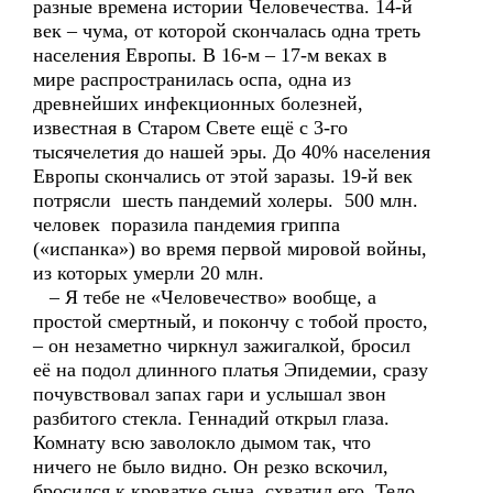
разные времена истории Человечества. 14-й
век – чума, от которой скончалась одна треть
населения Европы. В 16-м – 17-м веках в
мире распространилась оспа, одна из
древнейших инфекционных болезней,
известная в Старом Свете ещё с 3-го
тысячелетия до нашей эры. До 40% населения
Европы скончались от этой заразы. 19-й век
потрясли шесть пандемий холеры. 500 млн.
человек поразила пандемия гриппа
(«испанка») во время первой мировой войны,
из которых умерли 20 млн.
– Я тебе не «Человечество» вообще, а
простой смертный, и покончу с тобой просто,
– он незаметно чиркнул зажигалкой, бросил
её на подол длинного платья Эпидемии, сразу
почувствовал запах гари и услышал звон
разбитого стекла. Геннадий открыл глаза.
Комнату всю заволокло дымом так, что
ничего не было видно. Он резко вскочил,
бросился к кроватке сына, схватил его. Тело