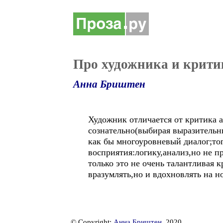
Про художника и крити
Анна Бриштен
Художник отличается от критика 
сознательно(выбирая выразительны
как бы многоуровневый диалог;то
восприятия:логику,анализ,но не п
только это не очень талантливая 
вразумлять,но и вдохновлять на 
© Copyright:
Анна Бриштен
, 2020