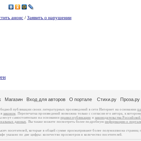
2
стить анонс
/
Заявить о нарушении
тен
к
Магазин
Вход для авторов
О портале
Стихи.ру
Проза.ру
ободной публикации своих литературных произведений в сети Интернет на основании
по
ся
законом
. Перепечатка произведений возможна только с согласия его автора, к котором
ры несут самостоятельно на основании
правил публикации
и
законодательства Российско
ональных данных
. Вы также можете посмотреть более подробную
информацию о портал
тысяч посетителей, которые в общей сумме просматривают более полумиллиона страниц 
афе указано по две цифры: количество просмотров и количество посетителей.