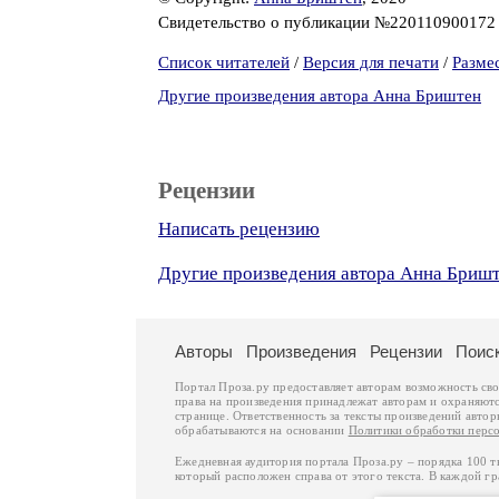
Свидетельство о публикации №22011090017
Список читателей
/
Версия для печати
/
Разме
Другие произведения автора Анна Бриштен
Рецензии
Написать рецензию
Другие произведения автора Анна Бриш
Авторы
Произведения
Рецензии
Поис
Портал Проза.ру предоставляет авторам возможность св
права на произведения принадлежат авторам и охраняют
странице. Ответственность за тексты произведений авто
обрабатываются на основании
Политики обработки перс
Ежедневная аудитория портала Проза.ру – порядка 100 
который расположен справа от этого текста. В каждой гр