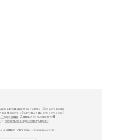
льзовательского договора
. Все авторские
у вы можете обратиться на его авторской
й Федерации
. Данные пользователей
е
и
связаться с администрацией
.
по данным счетчика посещаемости,