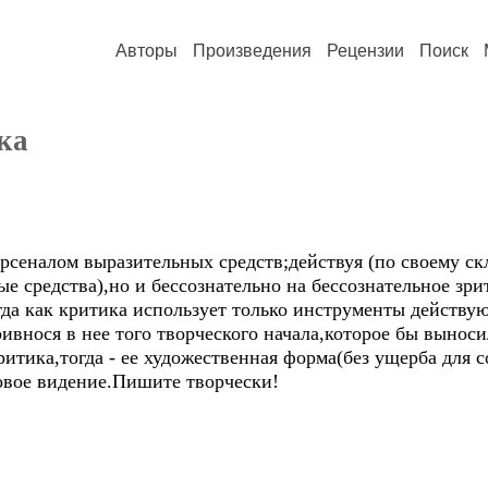
Авторы
Произведения
Рецензии
Поиск
ка
арсеналом выразительных средств;действуя (по своему с
е средства),но и бессознательно на бессознательное зрит
гда как критика использует только инструменты действу
ривнося в нее того творческого начала,которое бы вынос
критика,тогда - ее художественная форма(без ущерба для 
новое видение.Пишите творчески!