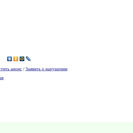
осы… –
стить анонс
/
Заявить о нарушении
ая