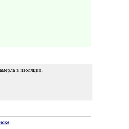
замерла в изоляции.
иске
.