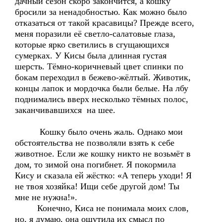
дачный сезон скоро закончится, а кошку
бросили за ненадобностью. Как можно было
отказаться от такой красавицы? Прежде всего,
меня поразили её светло-салатовые глаза,
которые ярко светились в сгущающихся
сумерках. У Кисы была длинная густая
шерсть. Тёмно-коричневый цвет спинки по
бокам переходил в бежево-жёлтый. Животик,
концы лапок и мордочка были белые. На лбу
поднимались вверх несколько тёмных полос,
заканчивавшихся на шее.
Кошку было очень жаль. Однако мои
обстоятельства не позволяли взять к себе
животное. Если же кошку никто не возьмёт в
дом, то зимой она погибнет. Я покормила
Кису и сказала ей жёстко: «А теперь уходи! Я
не твоя хозяйка! Ищи себе другой дом! Ты
мне не нужна!».
Конечно, Киса не понимала моих слов,
но, я думаю, она ощутила их смысл по