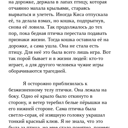
на дорожке, держала в лапах птицу, которая
отчаянно махала крыльями, стараясь
вырваться и улететь. Иногда Киса отпускала
её, та делала взмах, но кошка, подпрыгнув,
снова её ловила. Так продолжалось до тех
пор, пока бедная птичка перестала подавать
признаки жизни. Тогда кошка оставила её на
дорожке, а сама ушла. Она не стала есть
птицу. Для неё это была всего лишь игра. Вот
так порой бывает и в жизни людей: кто-то
играет, а для другого человека чужие игры
оборачиваются трагедией.
Я осторожно приблизилась к
безжизненному телу птички. Она лежала на
боку. Одно её крыло было откинуто в
сторону, и ветер теребил белые пёрышки на
его нижней стороне. Сама птичка была
светло-серая, её изящную головку украшал
тонкий красный клюв. Я не знала, что это
была за птица, но мне стало понятно, почему