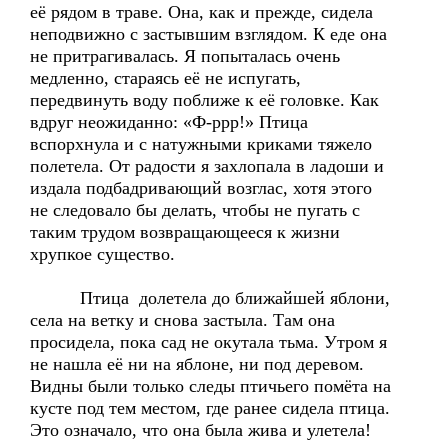
её рядом в траве. Она, как и прежде, сидела
неподвижно с застывшим взглядом. К еде она
не притрагивалась. Я попыталась очень
медленно, стараясь её не испугать,
передвинуть воду поближе к её головке. Как
вдруг неожиданно: «Ф-ррр!» Птица
вспорхнула и с натужными криками тяжело
полетела. От радости я захлопала в ладоши и
издала подбадривающий возглас, хотя этого
не следовало бы делать, чтобы не пугать с
таким трудом возвращающееся к жизни
хрупкое существо.
Птица долетела до ближайшей яблони,
села на ветку и снова застыла. Там она
просидела, пока сад не окутала тьма. Утром я
не нашла её ни на яблоне, ни под деревом.
Видны были только следы птичьего помёта на
кусте под тем местом, где ранее сидела птица.
Это означало, что она была жива и улетела!