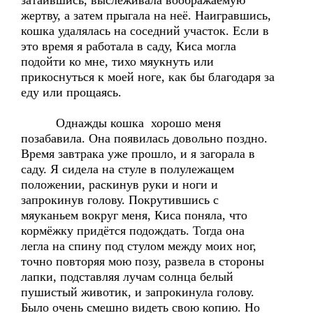
затаившись, выслеживала воображаемую
жертву, а затем прыгала на неё. Наигравшись,
кошка удалялась на соседний участок. Если в
это время я работала в саду, Киса могла
подойти ко мне, тихо мяукнуть или
прикоснуться к моей ноге, как бы благодаря за
еду или прощаясь.
Однажды кошка хорошо меня
позабавила. Она появилась довольно поздно.
Время завтрака уже прошло, и я загорала в
саду. Я сидела на стуле в полулежащем
положении, раскинув руки и ноги и
запрокинув голову. Покрутившись с
мяуканьем вокруг меня, Киса поняла, что
кормёжку придётся подождать. Тогда она
легла на спину под стулом между моих ног,
точно повторяя мою позу, развела в стороны
лапки, подставляя лучам солнца белый
пушистый животик, и запрокинула голову.
Было очень смешно видеть свою копию. Но