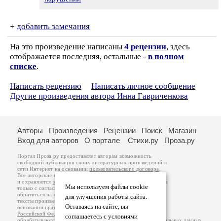
+
добавить замечания
На это произведение написаны
4 рецензии
, здесь
отображается последняя, остальные -
в полном
списке
.
Написать рецензию
Написать личное сообщение
Другие произведения автора Инна Гавриченкова
Авторы
Произведения
Рецензии
Поиск
Магазин
Вход для авторов
О портале
Стихи.ру
Проза.ру
Портал Проза.ру предоставляет авторам возможность
свободной публикации своих литературных произведений в
сети Интернет на основании
пользовательского договора
.
Все авторские права на произведения принадлежат авторам
и охраняются
законом
. Перепечатка произведений возможна
Мы используем файлы cookie
только с согласия его автора, к которому вы можете
обратиться на его авторской странице. Ответственность за
для улучшения работы сайта.
тексты произведений авторы несут самостоятельно на
Оставаясь на сайте, вы
основании
правил публикации
и
законодательства
Российской Федерации
. Данные пользователей
соглашаетесь с условиями
обрабатываются на основании
Политики обработки персональных данных
.