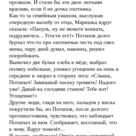
прозвали. И стали бы эти двое лютыми
врагами, если б не дочка охотника.
Как-то за семейным ужином, выслушав
очередную жалобу от отца, Маришка вдруг
сказала: «Папуль, ну не можете воевать,
подружитесь…Угости его!» Потапов долго
бурчал что-то про охотничью честь под смех
жены, пару дней думал, наконец, решил
попробовать.
Вымочил две булки хлеба в мёде, выбрал
поляну побольше, уложил угощение на пень в
середине и заорал в сторону леса: «Слышь,
Потапыч! Завязывай пасеку громить! Надоел
уже! Давай-ка соседями станем! Тебе вот!
Угощение!»
Другие люди, глядя на него, пальцем у виска
покрутили бы, но Потапов, после долгого
противостояния, чувствовал, что наблюдает
Потапыч за ним. Соображает, косолапый, что
к чему. Вдруг повезёт…
И знаете, сработало! Отвёл душу шерстяной