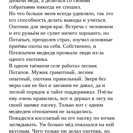
добычи мёда, а делиться со своими
собратьями никогда не спешил.
Но что больше меня всегда удивляло, так это
его способность делать выводы и учиться.
Охотник для зверя враг. Встреча с человеком
и его ружьём не сулит ничего хорошего, но
Потапыч, преодолев страх, изучил основные
приёмы охоты на себя. Собственно, и
Потапычем медведя прозвали люди из-за
одного охотника.
В одном таёжном селе работал лесник
Потапов. Мужик грамотный, лесник
опытный, охотник правильный. Зверя без
меры сам не бил и заезжим не давал, да и
лесной порядок в тайге поддерживал. Пчёлы
ему очень нравились, вот и держал в лесу на
своей заимке пасеку. Только вот с одним
медведем отношения не заладились.
Повадился косолапый на его пасеку по ночам
заглядывать. Уж больно мёд показался на ней
вкусным. Чего только ни делал охотник, но