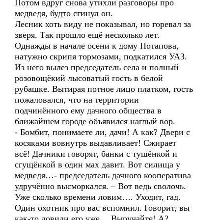
Потом вдруг снова утихли разговоры про
медведя, будто сгинул он.
Лесник хоть виду не показывал, но горевал за
зверя. Так прошло ещё несколько лет.
Однажды в начале осени к дому Потапова,
натужно скрипя тормозами, подкатился УАЗ.
Из него вылез председатель села и полный
розовощёкий лысоватый гость в белой
рубашке. Вытирая потное лицо платком, гость
пожаловался, что на территории
подчинённого ему дачного общества в
ближайшем городе объявился наглый вор.
- Бомбит, понимаете ли, дачи! А как? Двери с
косяками вовнутрь выдавливает! Сжирает
всё! Дачники говорят, банки с тушёнкой и
сгущёнкой в один мах давит. Вот силища у
медведя…- председатель дачного кооператива
удручённо высморкался. – Вот ведь сволочь.
Уже сколько времени ловим…. Уходит, гад.
Один охотник про вас вспомнил. Говорит, вы
как-то ловили его уже… Выручайте! А?