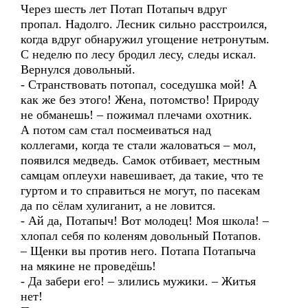
Через шесть лет Потап Потапыч вдруг
пропал. Надолго. Лесник сильно расстроился,
когда вдруг обнаружил угощение нетронутым.
С неделю по лесу бродил лесу, следы искал.
Вернулся довольный.
- Странствовать потопал, соседушка мой! А
как же без этого! Жена, потомство! Природу
не обманешь! – пожимал плечами охотник.
А потом сам стал посмеиваться над
коллегами, когда те стали жаловаться – мол,
появился медведь. Самок отбивает, местным
самцам оплеухи навешивает, да такие, что те
гуртом и то справиться не могут, по пасекам
да по сёлам хулиганит, а не ловится.
- Ай да, Потапыч! Вот молодец! Моя школа! –
хлопал себя по коленям довольный Потапов.
– Щенки вы против него. Потапа Потапыча
на мякине не проведёшь!
- Да забери его! – злились мужики. – Житья
нет!