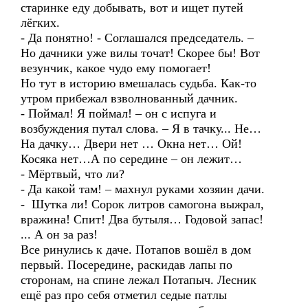
старинке еду добывать, вот и ищет путей
лёгких.
- Да понятно! - Соглашался председатель. –
Но дачники уже вилы точат! Скорее бы! Вот
везунчик, какое чудо ему помогает!
Но тут в историю вмешалась судьба. Как-то
утром прибежал взволнованный дачник.
- Поймал! Я поймал! – он с испуга и
возбуждения путал слова. – Я в тачку... Не…
На дачку… Двери нет … Окна нет… Ой!
Косяка нет…А по середине – он лежит…
- Мёртвый, что ли?
- Да какой там! – махнул руками хозяин дачи.
- Шутка ли! Сорок литров самогона выжрал,
вражина! Спит! Два бутыля… Годовой запас!
... А он за раз!
Все ринулись к даче. Потапов вошёл в дом
первый. Посередине, раскидав лапы по
сторонам, на спине лежал Потапыч. Лесник
ещё раз про себя отметил седые патлы