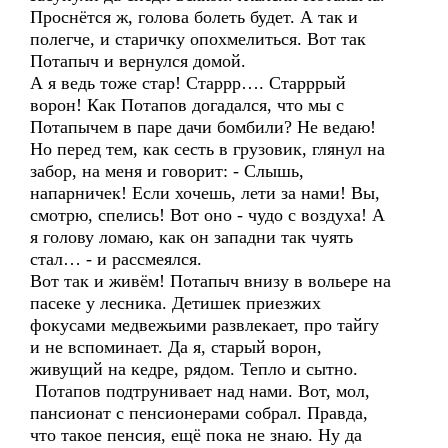
Проснётся ж, голова болеть будет. А так и
полегче, и старичку опохмелиться. Вот так
Потапыч и вернулся домой.
А я ведь тоже стар! Старрр…. Старррый
ворон! Как Потапов догадался, что мы с
Потапычем в паре дачи бомбили? Не ведаю!
Но перед тем, как сесть в грузовик, глянул на
забор, на меня и говорит: - Слышь,
напарничек! Если хочешь, лети за нами! Вы,
смотрю, спелись! Вот оно - чудо с воздуха! А
я голову ломаю, как он западни так чуять
стал… - и рассмеялся.
Вот так и живём! Потапыч внизу в вольере на
пасеке у лесника. Детишек приезжих
фокусами медвежьими развлекает, про тайгу
и не вспоминает. Да я, старый ворон,
живущий на кедре, рядом. Тепло и сытно.
Потапов подтрунивает над нами. Вот, мол,
пансионат с пенсионерами собрал. Правда,
что такое пенсия, ещё пока не знаю. Ну да