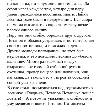
ни капканы, ни «шумихи» не помогали…За
сезон через каждые три, четыре дня пару
ульев приходилось восстанавливать. Лайки
лесника тоже были в недоумении…Вся свора
не могла выследить в окрестном лесу возле
пасеки одного мишку.
Пару лет они стойко боролись друг с другом.
Потапов и облавы устраивал, и по тайге гонял
своего противника, и в засадах сидел…
Другие медведи попадались, но этот был
неуловим, и это доводило лесника до «белого
каления». Много раз таёжный воздух
вздрагивал от громкой отборной ругани
охотника, проверяющего или ловушки, или
капканы, да такой, что у тигров за соседней
сопкой усы краснели.
В селе стали посмеиваться над одержимостью
лесника: «Гляди-ка, Потапов Потапыча пошёл
ловить!». А потом из уважения к стойкости и
уму медведя и вовсе Потапом Потапычем