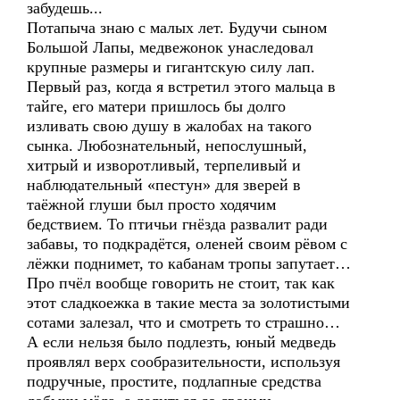
забудешь...
Потапыча знаю с малых лет. Будучи сыном
Большой Лапы, медвежонок унаследовал
крупные размеры и гигантскую силу лап.
Первый раз, когда я встретил этого мальца в
тайге, его матери пришлось бы долго
изливать свою душу в жалобах на такого
сынка. Любознательный, непослушный,
хитрый и изворотливый, терпеливый и
наблюдательный «пестун» для зверей в
таёжной глуши был просто ходячим
бедствием. То птичьи гнёзда развалит ради
забавы, то подкрадётся, оленей своим рёвом с
лёжки поднимет, то кабанам тропы запутает…
Про пчёл вообще говорить не стоит, так как
этот сладкоежка в такие места за золотистыми
сотами залезал, что и смотреть то страшно…
А если нельзя было подлезть, юный медведь
проявлял верх сообразительности, используя
подручные, простите, подлапные средства