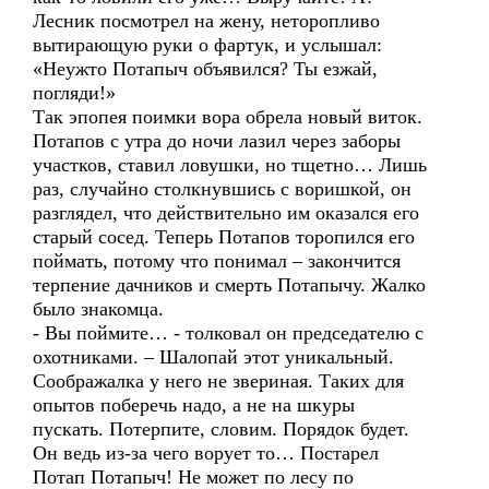
Лесник посмотрел на жену, неторопливо
вытирающую руки о фартук, и услышал:
«Неужто Потапыч объявился? Ты езжай,
погляди!»
Так эпопея поимки вора обрела новый виток.
Потапов с утра до ночи лазил через заборы
участков, ставил ловушки, но тщетно… Лишь
раз, случайно столкнувшись с воришкой, он
разглядел, что действительно им оказался его
старый сосед. Теперь Потапов торопился его
поймать, потому что понимал – закончится
терпение дачников и смерть Потапычу. Жалко
было знакомца.
- Вы поймите… - толковал он председателю с
охотниками. – Шалопай этот уникальный.
Соображалка у него не звериная. Таких для
опытов поберечь надо, а не на шкуры
пускать. Потерпите, словим. Порядок будет.
Он ведь из-за чего ворует то… Постарел
Потап Потапыч! Не может по лесу по