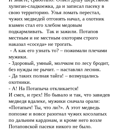
хулиган-сладкоежка, да и записал пасеку в
свою территорию. Улья ломать перестал,
чужих медведей отгонять начал, а охотник
взамен стал его хлебом медовым
подкармливать. Так и зажили. Потапов
местным и не местным охоторям строго
наказал «соседа» не трогать.
- А как его узнать то? – пожимали плечами
мужики.
- Здоровый, умный, молчком по лесу бродит,
без нужды не рычит. – наставлял лесник.
- Да таких полная тайга! – возмущались
охотники.
- А! На Потапыча откликается!
И смех, и грех! Но бывало и так, что завидев
медведя вдалеке, мужики сначала орали:
«Потапыч! Ты, что ли?». А этот медведь
попозже и вовсе разогнал чужих косолапых
по дальним кардонам, и кроме него возле
Потаповской пасеки никого не было.