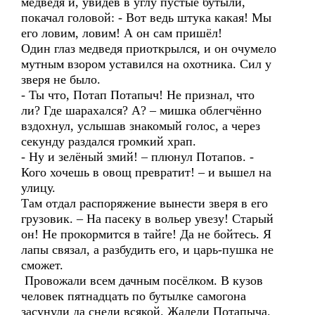
медведя и, увидев в углу пустые бутыли,
покачал головой: - Вот ведь штука какая! Мы
его ловим, ловим! А он сам пришёл!
Один глаз медведя приоткрылся, и он очумело
мутным взором уставился на охотника. Сил у
зверя не было.
- Ты что, Потап Потапыч! Не признал, что
ли? Где шарахался? А? – мишка облегчённо
вздохнул, услышав знакомый голос, а через
секунду раздался громкий храп.
- Ну и зелёный змий! – плюнул Потапов. -
Кого хочешь в овощ превратит! – и вышел на
улицу.
Там отдал распоряжение вынести зверя в его
грузовик. – На пасеку в вольер увезу! Старый
он! Не прокормится в тайге! Да не бойтесь. Я
лапы связал, а разбудить его, и царь-пушка не
сможет.
Провожали всем дачным посёлком. В кузов
человек пятнадцать по бутылке самогона
засунули да снеди всякой. Жалели Потапыча.