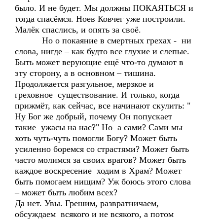
было. И не будет. Мы должны ПОКАЯТЬСЯ и
тогда спасёмся. Ноев Ковчег уже построили.
Малёк спаслись, и опять за своё.
Но о покаяние в смертных грехах - ни
слова, нигде – как будто все глухие и слепые.
Быть может верующие ещё что-то думают в
эту сторону, а в основном – тишина.
Продолжается разгульное, мерзкое и
греховное существование. И только, когда
прижмёт, как сейчас, все начинают скулить: "
Ну Бог же добрый, почему Он попускает
такие ужасы на нас?" Но а сами? Сами мы
хоть чуть-чуть помогли Богу? Может быть
усиленно боремся со страстями? Может быть
часто молимся за своих врагов? Может быть
каждое воскресение ходим в Храм? Может
быть помогаем нищим? Уж боюсь этого слова
– может быть любим всех?
Да нет. Увы. Грешим, развратничаем,
обсуждаем всякого и не всякого, а потом