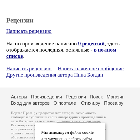
Рецензии
Написать рецензию
На это произведение написано
9 рецензий
, здесь
отображается последняя, остальные -
в полном
списке
.
Написать рецензию
Написать личное сообщение
Другие произведения автора Нина Богдан
Авторы
Произведения
Рецензии
Поиск
Магазин
Вход для авторов
О портале
Стихи.ру
Проза.ру
Портал Проза.ру предоставляет авторам возможность
свободной публикации своих литературных произведений в
сети Интернет на основании
пользовательского договора
.
Все авторские права на произведения принадлежат авторам
и охраняются
законом
. Перепечатка произведений возможна
Мы используем файлы cookie
только с согласия его автора, к которому вы можете
обратиться на его авторской странице. Ответственность за
для улучшения работы сайта.