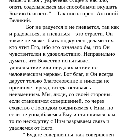
нашего к Богу уврачевав сущее в нас зло,
опять соделываемся мы способными вкушать
Божию благость." – Так писал преп. Антоний
Великий.
Бог не радуется и не гневается, так как
и радоваться, и гневаться – это страсти. Он
также не может быть подкуплен делами тех,
кто чтит Его, ибо это означало бы, что Он
чувствителен к удовольствию. Неправильно
думать, что Божество испытывает
удовольствие или неудовольствие по
человеческим меркам. Бог благ, и Он всегда
дарует только благословение и никогда не
причиняет вреда, всегда оставаясь
неизменным. Мы, люди, со своей стороны,
если становимся совершенней, то через
сходство с Господом соединяемся с Ним, но
если не уподобляемся Ему и становимся злы,
то по несходству с Ним разрываем связь и
удаляемся от Него.
" Будьте совершенны, как совершенен