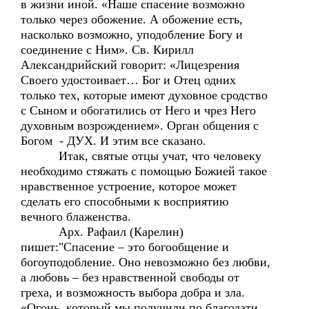
в жизни иной. «Наше спасение возможно
только через обожение. А обожение есть,
насколько возможно, уподобление Богу и
соединение с Ним». Св. Кирилл
Александрийский говорит: «Лицезрения
Своего удостоивает… Бог и Отец одних
только тех, которые имеют духовное сродство
с Сыном и обогатились от Него и чрез Него
духовным возрождением». Орган общения с
Богом - ДУХ. И этим все сказано.
Итак, святые отцы учат, что человеку
необходимо стяжать с помощью Божией такое
нравственное устроение, которое может
сделать его способными к восприятию
вечного блаженства.
Арх. Рафаил (Карелин)
пишет:"Спасение – это богообщение и
богоуподобление. Оно невозможно без любви,
а любовь – без нравственной свободы от
греха, и возможность выбора добра и зла.
«Огонь, который мы получили по благодати