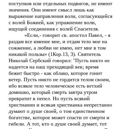
поступков или отдельных подвигов, не имеют
значения. Они имеют смысл лишь как
выражение направления воли, согласующейся
с волей Божией, как упражнение воли,
ищущей соединения с волей Спасителя.
«Если,- говорит св. апостол Павел, - я
раздам все имение мое, и отдам тело мое на
сожжение, а любви не имею, нет мне в том
никакой пользы» (1Кор.13, 3). Святитель
Николай Сербский говорил: "Пусть никто не
надеется на наш преходящий век; время
бежит быстро - как облако, которое гонит
ветер. Пусть никто не гордится телом своим,
ибо всякое тело человеческое есть ветхий
домишко, который смерть завтра утром
превратит в пепел. Но пусть всякий
христианин и всякая христианка непрестанно
думают о душе своей, о том единственном
богатстве, которое может спасти от смерти и
гибели. А тот, кто о душе своей думает, тот