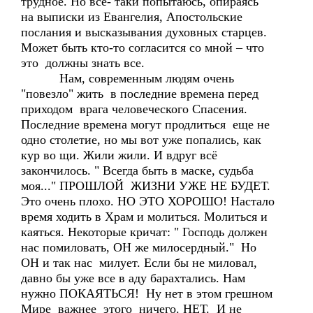
трудное. Но всё- таки попытаюсь, опираясь
на выписки из Евангелия, Апостольские
послания и высказывания духовных старцев.
Может быть кто-то согласится со мной – что
это должны знать все.
Нам, современным людям очень
"повезло" жить в последние времена перед
приходом врага человеческого Спасения.
Последние времена могут продлиться еще не
одно столетие, но мы вот уже попались, как
кур во щи. Жили жили. И вдруг всё
закончилось. " Всегда быть в маске, судьба
моя..." ПРОШЛОЙ ЖИЗНИ УЖЕ НЕ БУДЕТ.
Это очень плохо. НО ЭТО ХОРОШО! Настало
время ходить в Храм и молиться. Молиться и
каяться. Некоторые кричат: " Господь должен
нас помиловать, ОН же милосердный." Но
ОН и так нас милует. Если бы не миловал,
давно бы уже все в аду барахтались. Нам
нужно ПОКАЯТЬСЯ! Ну нет в этом грешном
Мире важнее этого ничего. НЕТ. И не