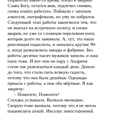
Поработал какое-то время, попал в аварию.
Слава Богу, остался жив, подлечил синяки,
снова пошёл работать. Поймали с запахом
алкоголя, оштрафовали, но уму не набрался.
Следующий этап работы закончился тем, что
он выехал на встречную полосу, и снова
авария, но уже со сложным переломом ноги,
которая долго не заживала. А, тут, эта наша
революция подоспела, и начались крутые 90-
е, когда развалились заводы и фабрики. Без
работы десятки тысяч мужиков запили, и наш
папа тоже. И вот они на пару с Андреем
стали так развлекаться каждый день. Дошло
до того, что стали пить всякую гадость,
потому что она была дешёвая. Однажды
пришла с работы, а они оба мёртвые. Я как
закричу:
– Помогите, Помогите!
Соседка услышала. Вызвала милицию.
Скорую тоже вызвала, потому что я не могла
пошевелить рукой. Инсульт левосторонний.