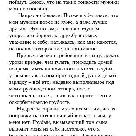
поймут. Боюсь, что на такие тонкости мужики
мои не способны.
Напрасно боялась. Позже я убедилась, что
мои мужики вовсе не хуже, а даже лучше
других. Это потом, а пока я с глупым
упорством борюсь за дружбу в семье,
уважение к себе, натыкаясь, как мне кажется,
на полное отторжение, непонимание.
Привычные мои требования к сыну: делать
уроки прежде, чем гулять, приходить домой
вовремя, мыть на ночь ноги и чистить зубы,
утром вставать под прохладный душ и делать
зарядку – всё это, недавно выполняемое под
моим руководством, теперь, после
четырнадцати лет, вызывало протест его и
оскорбительную грубость.
Мудрости справиться со всем этим, делая
поправки на подростковый возраст сына, у
меня нет. Грубый, вызывающий тон сына
выводит меня из себя настолько, что я
бросаюсь на него с кулаками. Заканчивается