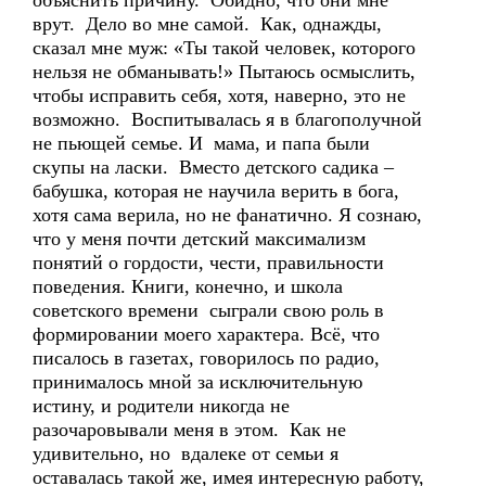
объяснить причину. Обидно, что они мне
врут. Дело во мне самой. Как, однажды,
сказал мне муж: «Ты такой человек, которого
нельзя не обманывать!» Пытаюсь осмыслить,
чтобы исправить себя, хотя, наверно, это не
возможно. Воспитывалась я в благополучной
не пьющей семье. И мама, и папа были
скупы на ласки. Вместо детского садика –
бабушка, которая не научила верить в бога,
хотя сама верила, но не фанатично. Я сознаю,
что у меня почти детский максимализм
понятий о гордости, чести, правильности
поведения. Книги, конечно, и школа
советского времени сыграли свою роль в
формировании моего характера. Всё, что
писалось в газетах, говорилось по радио,
принималось мной за исключительную
истину, и родители никогда не
разочаровывали меня в этом. Как не
удивительно, но вдалеке от семьи я
оставалась такой же, имея интересную работу,