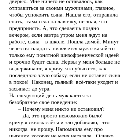
дверью. Мне ничего не оставалось, как
отправиться за своими мужчинами, главное,
чтобы успокоить сына. Нашла его, отправила
спать, сама села на лавочку, не зная, что
предпринять. А, что сделаешь поздно
вечером, если завтра утром меня ждут на
работе, сына – в школе. Пошла домой. Минут
через пятнадцать появляется муж с какой-то
только ему понятной шизофренической идеей
и срочно будит сына. Нервы у меня больше не
выдерживают, я кричу, что убью его, как
последнюю злую собаку, если не оставит сына
в покое! Наконец, пьяный всё-таки уходит и
засыпает до утра.
На следующий день муж кается за
безобразное своё поведение:
– Почему меня никто не остановил?
– Да, это просто невозможно было! –
кричу я сквозь слёзы и зло добавляю, что
никогда не прощу. Напомнила ему про
цыганку, которая не меня нагадала. Однако