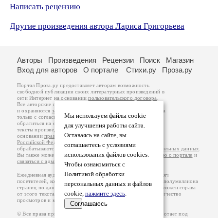
Написать рецензию
Другие произведения автора Лариса Григорьева
Авторы
Произведения
Рецензии
Поиск
Магазин
Вход для авторов
О портале
Стихи.ру
Проза.ру
Портал Проза.ру предоставляет авторам возможность
свободной публикации своих литературных произведений в
сети Интернет на основании
пользовательского договора
.
Все авторские права на произведения принадлежат авторам
и охраняются
законом
. Перепечатка произведений возможна
Мы используем файлы cookie
только с согласия его автора, к которому вы можете
обратиться на его авторской странице. Ответственность за
для улучшения работы сайта.
тексты произведений авторы несут самостоятельно на
Оставаясь на сайте, вы
основании
правил публикации
и
законодательства
Российской Федерации
. Данные пользователей
соглашаетесь с условиями
обрабатываются на основании
Политики обработки персональных данных
.
использования файлов cookies.
Вы также можете посмотреть более подробную
информацию о портале
и
связаться с администрацией
.
Чтобы ознакомиться с
Политикой обработки
Ежедневная аудитория портала Проза.ру – порядка 100 тысяч
посетителей, которые в общей сумме просматривают более полумиллиона
персональных данных и файлов
страниц по данным счетчика посещаемости, который расположен справа
cookie,
нажмите здесь
.
от этого текста. В каждой графе указано по две цифры: количество
просмотров и количество посетителей.
Соглашаюсь
© Все права принадлежат авторам, 2000-2026. Портал работает под