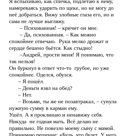
Я вспыхиваю, как спичка, подлетаю к нему,
намереваясь ударить по щеке, но не могу до
неё добраться. Вижу злобные глаза его, но и
сама не лучше выгляжу.
– Психованная! – кричит он мне.
– Да, психованная. – Как можно
спокойнее отвечаю. Руки мелко дрожат и
сердце бешено бьётся. Как стыдно!
–Андрей, прости меня! Я понимаю, что
так нельзя!
Он буркнул в ответ что-то грубое, но уже
спокойнее. Оделся, обулся.
– Я пошёл.
– Деньги взял на обед?
– Нет.
– Возьми, ты же не позавтракал, – сунула
нужную сумму в карман ему.
Ушёл. А я проклинаю и ненавижу себя.
Никуда не годная мать. Всё делаю не
правильно. Не повезло моему сыну с мамой.
Принимаю решение: «Будь, что будет. У него