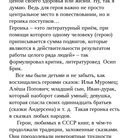
ценой своего здоровья или жизни. Ну, так я
думаю. Ведь для героя важно не просто
центральное место в повествовании, но и
героика поступков…
Героика – «это литературный приём, при
помощи которого одному человеку (герою)
приписывается сумма подвигов, которые
являются в действительности результатом
работы целого ряда людей» – так
формулировал критик, литературовед Осип
Брик.
Все мы были детьми и не забыть, как
восхищались героями сказок: Илья Муромец;
Алёша Попович; младший сын, Иван-дурак,
который наоборот самый умный; девушка,
которая спасла своих одиннадцать братьев
(сказки Андерсена) и т. д. Такая героика есть
в сказках любых народов.
Герои, любимых в СССР книг, в чём-то
продолжали традиции, заложенные сказками.
Они преодолевали невероятные трудности