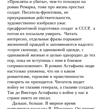
«Прокляты и убиты», чем-то похожую на
роман Ремарка, тоже про жизнь простых
солдат. Писатель-фронтовик, не
приукрашивая действительности,
художественно изобразил ужас
предфронтовой подготовки солдат в СССР, а
потом их посылали умирать. Читать
интересно, отдельные фразы поражают
жизненной правдой и запоминаются надолго:
«серое скопище, в одинаковой одежде, с
одинаковой жизнью и целью однородно до тех
пор, пока не вступишь с ним в близкое
соприкосновение». В романе Астафьева люди
настолько унижены, что ни о каком
романтизме, героизме и нравственности
говорить не приходится. Читатель видит
войну не глазами генерала, а глазами солдата.
Так до Виктора Астафьева о войне у нас в
стране никто не писал.
Дальше, больше. В мирное время
появляются рассказы В. Шукшина. Он пишет