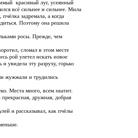
юбимый красивый луг, усеянный
ился всё сильнее и сильнее. Мила
 пчёлка задремала, а когда
лудиться. Поэтому она решила
ельками росы. Прежде, чем
воротил, сломал в этом месте
есь рой улетел искать новое
 и увидела эту разруху, горько
тами жужжали и трудились
о. Места много, всем хватит.
 прекрасная, дружная, добрая
лей и рассказывал, как пчёлы
 меньше.