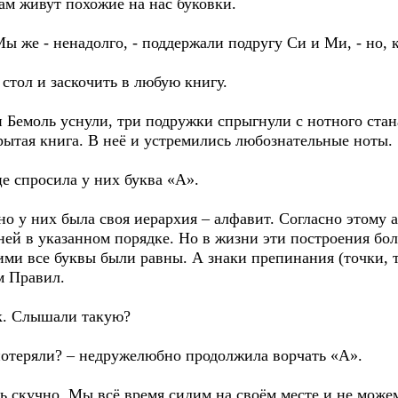
Там живут похожие на нас буковки.
ы же - ненадолго, - поддержали подругу Си и Ми, - но, 
 стол и заскочить в любую книгу.
и Бемоль уснули, три подружки спрыгнули с нотного ста
рытая книга. В неё и устремились любознательные ноты.
це спросила у них буква «А».
 но у них была своя иерархия – алфавит. Согласно этому 
ней в указанном порядке. Но в жизни эти построения бо
ми все буквы были равны. А знаки препинания (точки, т
м Правил.
к. Слышали такую?
 потеряли? – недружелюбно продолжила ворчать «А».
 скучно. Мы всё время сидим на своём месте и не можем