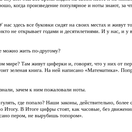
орошо, когда произведение популярное и ноты знают, за чт
У нас здесь все буковки сидят на своих местах и живут т
кто не открывает годами и десятилетиями. И у нас, и у 
же можно жить по-другому?
м мире? Там живут циферки и, говорят, что у них от пе
тоит зеленая книга. На ней написано «Математика». Попр
знали, зачем к ним пожаловали ноты.
 гулять, где попало? Наши законы, действительно, более 
о Итогу. В Итоге цифры стоят, как часовые, без движения
исано пером, не вырубишь топором».