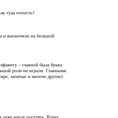
как туда попасть?
на и выскочили на большой
алфавиту – главной была буква
льшой роли не играли. Главными
ире, запятые и многие другие)
 даже нигде погулять. Вдруг,