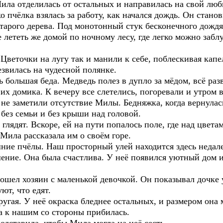
 Мила отделилась от остальных и направилась на свой л
 пчёлка взялась за работу, как начался дождь. Он станов
тарого дерева. Под монотонный стук бесконечного дождя,
е лететь же домой по ночному лесу, где легко можно заб
Цветочки на лугу так и манили к себе, поблескивая кап
звилась на чудесной полянке.
ь большая беда. Медведь полез в дупло за мёдом, всё раз
их домика. К вечеру все слетелись, погоревали и утром в
не заметили отсутствие Милы. Бедняжка, когда вернулась
, без семьи и без крыши над головой.
а глядят. Вскоре, ей на пути попалось поле, где над цве
Мила рассказала им о своём горе.
ие пчёлы. Наш просторный улей находится здесь недалек
ение. Она была счастлива. У неё появился уютный дом и
шел хозяин с маленькой девочкой. Он показывал дочке у
ют, что едят.
ругая. У неё окраска бледнее остальных, и размером она
на к нашим со стороны прибилась.