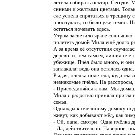
летела собирать нектар. Сегодня
синими и желтыми цветами. Только
еле успела спрятаться в трещину с
проснулась, то было уже темно. Н
остаться ночевать здесь.
Утром засветило яркое солнышко. 
полететь домой Мила ещё долго ре
А за время её отсутствия случилас
дерево и, тем самым, лишил пчёл 
убежище. Пчёл было много, и они 
заплакала: ведь она осталась одна
Рыдая, пчёлка полетела, куда глаз
незнакомые пчёлы. На расспросы, 
- Присоединяйся к нам. Мы домашн
Мила с радостью приняла приглаш
семья.
Однажды к пчелиному домику подо
живут, как добывают мёд, как зиму
- Ой, папа, смотри! Одна пчёлка д
- Да, действительно. Наверное, о