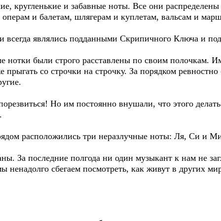
кие, кругленькие и забавные ноты. Все они распределен
 операм и балетам, шлягерам и куплетам, вальсам и мар
ни всегда являлись подданными Скрипичного Ключа и под
е нотки были строго расставлены по своим полочкам. Им
же прыгать со строчки на строчку. За порядком ревностн
ругие.
порезвиться! Но им постоянно внушали, что этого делать 
.
рядом расположились три неразлучные ноты: Ля, Си и Ми
аны. За последние полгода ни один музыкант к нам не заг
мы ненадолго сбегаем посмотреть, как живут в других ми