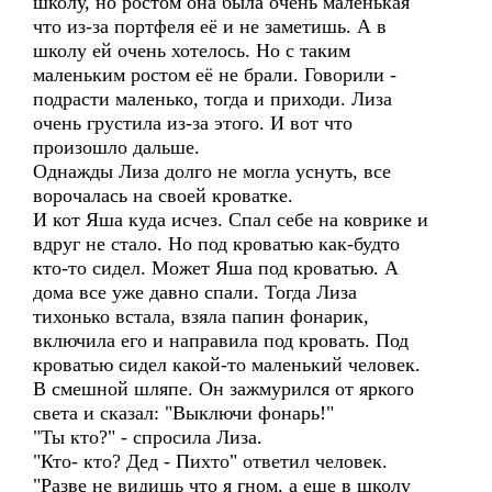
школу, но ростом она была очень маленькая
что из-за портфеля её и не заметишь. А в
школу ей очень хотелось. Но с таким
маленьким ростом её не брали. Говорили -
подрасти маленько, тогда и приходи. Лиза
очень грустила из-за этого. И вот что
произошло дальше.
Однажды Лиза долго не могла уснуть, все
ворочалась на своей кроватке.
И кот Яша куда исчез. Спал себе на коврике и
вдруг не стало. Но под кроватью как-будто
кто-то сидел. Может Яша под кроватью. А
дома все уже давно спали. Тогда Лиза
тихонько встала, взяла папин фонарик,
включила его и направила под кровать. Под
кроватью сидел какой-то маленький человек.
В смешной шляпе. Он зажмурился от яркого
света и сказал: "Выключи фонарь!"
"Ты кто?" - спросила Лиза.
"Кто- кто? Дед - Пихто" ответил человек.
"Разве не видишь что я гном, а еще в школу