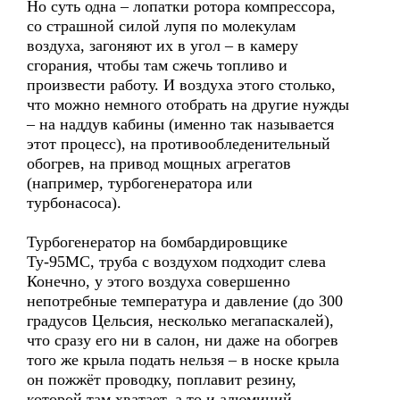
Но суть одна – лопатки ротора компрессора,
со страшной силой лупя по молекулам
воздуха, загоняют их в угол – в камеру
сгорания, чтобы там сжечь топливо и
произвести работу. И воздуха этого столько,
что можно немного отобрать на другие нужды
– на наддув кабины (именно так называется
этот процесс), на противообледенительный
обогрев, на привод мощных агрегатов
(например, турбогенератора или
турбонасоса).
Турбогенератор на бомбардировщике
Ту-95МС, труба с воздухом подходит слева
Конечно, у этого воздуха совершенно
непотребные температура и давление (до 300
градусов Цельсия, несколько мегапаскалей),
что сразу его ни в салон, ни даже на обогрев
того же крыла подать нельзя – в носке крыла
он пожжёт проводку, поплавит резину,
которой там хватает, а то и алюминий