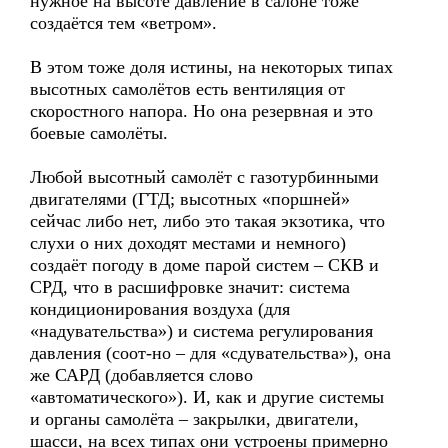
нужное на высоте давление в салоне тоже
создаётся тем «ветром».
В этом тоже доля истины, на некоторых типах
высотных самолётов есть вентиляция от
скоростного напора. Но она резервная и это
боевые самолёты.
Любой высотный самолёт с газотурбинными
двигателями (ГТД; высотных «поршней»
сейчас либо нет, либо это такая экзотика, что
слухи о них доходят местами и немного)
создаёт погоду в доме парой систем – СКВ и
СРД, что в расшифровке значит: система
кондиционирования воздуха (для
«надувательства») и система регулирования
давления (соот-но – для «сдувательства»), она
же САРД (добавляется слово
«автоматического»). И, как и другие системы
и органы самолёта – закрылки, двигатели,
шасси, на всех типах они устроены примерно