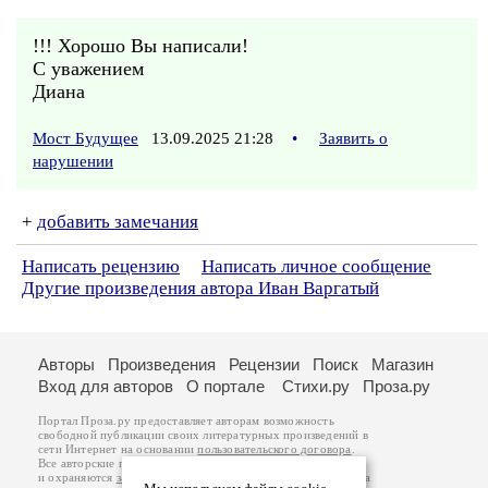
!!! Хорошо Вы написали!
С уважением
Диана
Мост Будущее
13.09.2025 21:28
•
Заявить о
нарушении
+
добавить замечания
Написать рецензию
Написать личное сообщение
Другие произведения автора Иван Варгатый
Авторы
Произведения
Рецензии
Поиск
Магазин
Вход для авторов
О портале
Стихи.ру
Проза.ру
Портал Проза.ру предоставляет авторам возможность
свободной публикации своих литературных произведений в
сети Интернет на основании
пользовательского договора
.
Все авторские права на произведения принадлежат авторам
и охраняются
законом
. Перепечатка произведений возможна