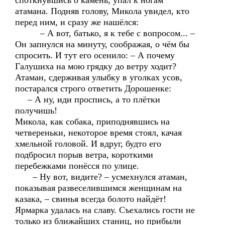
споткнувшись о камень, упал к ногам
атамана. Подняв голову, Микола увидел, кто
перед ним, и сразу же нашёлся:
– А вот, батько, я к тебе с вопросом... –
Он запнулся на минуту, соображая, о чём бы
спросить. И тут его осенило: – А почему
Галушиха на мою грядку до ветру ходит?
Атаман, сдерживая улыбку в уголках усов,
постарался строго ответить Дорошенке:
– А ну, иди проспись, а то плётки
получишь!
Микола, как собака, приподнявшись на
четвереньки, некоторое время стоял, качая
хмельной головой. И вдруг, будто его
подбросил порыв ветра, короткими
перебежками понёсся по улице.
– Ну вот, видите? – усмехнулся атаман,
показывая развеселившимся женщинам на
казака, – свинья всегда болото найдёт!
Ярмарка удалась на славу. Съехались гости не
только из ближайших станиц, но прибыли