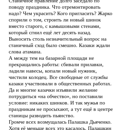
Станичное правление долго заседало по
поводу праздника. Что отремонтировать
надо? Чем украсить? Кого пригласить? Жарко
спорили о том, строить ли новый шинок
вместо старого, с камышовыми стенами,
который сгнил ещё лет десять назад.
Выносить столь незначительный вопрос на
станичный сход было смешно. Казаки ждали
слова атамана.
А между тем на базарной площади не
прекращались работы: сбивали прилавки,
ладили навесы, копали новый нужник,
чистили колодец. Все свободные от службы
казаки участвовали в общественных работах.
Да и многие казачки изъявили желание
потрудиться «на обчество», но поставили
условие: никаких шинков. И так мужья по
праздникам не просыхают, а тут ещё в центре
станицы разводить пьянство.
Громче всех возмущалась Палашка Дьяченко.
Хотя её меньше всех это касалось. Палашкин