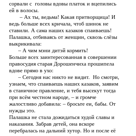
сорвали с головы вдовы платок и вцепились
ей в волосы.
– Ах ты, ведьма! Какая притворщица! И
ведь больше всех кричала, чтоб шинок не
ставили. А сама наших казаков спаиваешь!
Палашка, отбиваясь от женщин, сквозь слёзы
выкрикивала:
– А чим мэни дитэй кормить!
Больше всех заинтересованная в совершении
правосудия старая Дорошенчиха прошипела
вдове прямо в ухо:
– Сегодня нас никто не видит. Но смотри,
узнаем, что спаиваешь наших казаков, заявим
в станичное правление, и тебя высекут тогда
при всём честном народе, – и громче
жалостливо добавила: – бросьте еи, бабы. От
нужды это.
Палашка не стала дожидаться худой славы и
наказания. Забрав детей, она вскоре
перебралась на дальний хутор. Но и после её