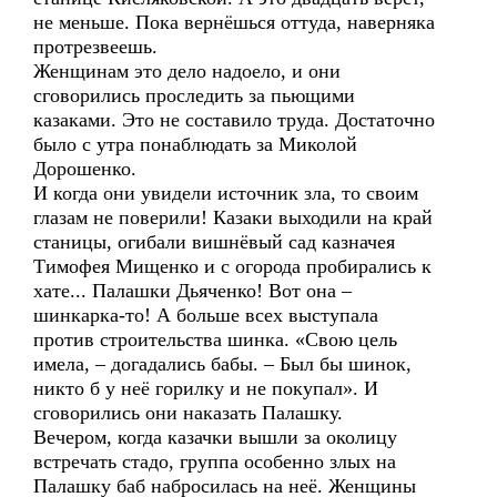
не меньше. Пока вернёшься оттуда, наверняка
протрезвеешь.
Женщинам это дело надоело, и они
сговорились проследить за пьющими
казаками. Это не составило труда. Достаточно
было с утра понаблюдать за Миколой
Дорошенко.
И когда они увидели источник зла, то своим
глазам не поверили! Казаки выходили на край
станицы, огибали вишнёвый сад казначея
Тимофея Мищенко и с огорода пробирались к
хате... Палашки Дьяченко! Вот она –
шинкарка-то! А больше всех выступала
против строительства шинка. «Свою цель
имела, – догадались бабы. – Был бы шинок,
никто б у неё горилку и не покупал». И
сговорились они наказать Палашку.
Вечером, когда казачки вышли за околицу
встречать стадо, группа особенно злых на
Палашку баб набросилась на неё. Женщины