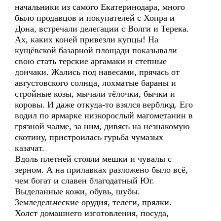
начальники из самого Екатеринодара, много
было продавцов и покупателей с Хопра и
Дона, встречали делегации с Волги и Терека.
Ах, каких коней привезли купцы! На
кущёвской базарной площади показывали
свою стать терские аргамаки и степные
дончаки. Жались под навесами, прячась от
августовского солнца, лохматые бараны и
стройные козы, мычали тёлочки, бычки и
коровы. И даже откуда-то взялся верблюд. Его
водил по ярмарке низкорослый магометанин в
грязной чалме, за ним, дивясь на незнакомую
скотину, пристроилась гурьба чумазых
казачат.
Вдоль плетней стояли мешки и чувалы с
зерном. А на прилавках разложено было всё,
чем богат и славен благодатный Юг.
Выделанные кожи, обувь, шубы.
Земледельческие орудия, телеги, прялки.
Холст домашнего изготовления, посуда,