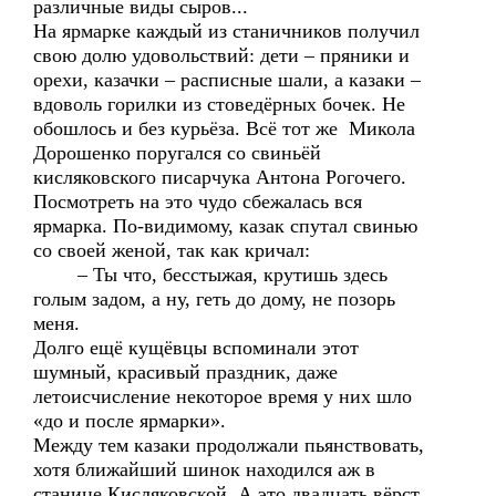
различные виды сыров...
На ярмарке каждый из станичников получил
свою долю удовольствий: дети – пряники и
орехи, казачки – расписные шали, а казаки –
вдоволь горилки из стоведёрных бочек. Не
обошлось и без курьёза. Всё тот же Микола
Дорошенко поругался со свиньёй
кисляковского писарчука Антона Рогочего.
Посмотреть на это чудо сбежалась вся
ярмарка. По-видимому, казак спутал свинью
со своей женой, так как кричал:
– Ты что, бесстыжая, крутишь здесь
голым задом, а ну, геть до дому, не позорь
меня.
Долго ещё кущёвцы вспоминали этот
шумный, красивый праздник, даже
летоисчисление некоторое время у них шло
«до и после ярмарки».
Между тем казаки продолжали пьянствовать,
хотя ближайший шинок находился аж в
станице Кисляковской. А это двадцать вёрст,