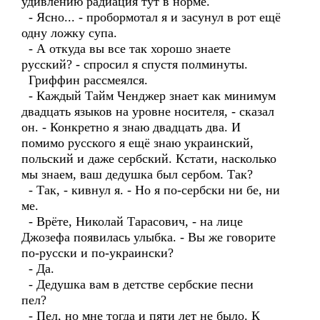
удивлению радиация тут в норме.
- Ясно... - пробормотал я и засунул в рот ещё
одну ложку супа.
- А откуда вы все так хорошо знаете
русский? - спросил я спустя полминуты.
Гриффин рассмеялся.
- Каждый Тайм Ченджер знает как минимум
двадцать языков на уровне носителя, - сказал
он. - Конкретно я знаю двадцать два. И
помимо русского я ещё знаю украинский,
польский и даже сербский. Кстати, насколько
мы знаем, ваш дедушка был сербом. Так?
- Так, - кивнул я. - Но я по-сербски ни бе, ни
ме.
- Врёте, Николай Тарасович, - на лице
Джозефа появилась улыбка. - Вы же говорите
по-русски и по-украински?
- Да.
- Дедушка вам в детстве сербские песни
пел?
- Пел, но мне тогда и пяти лет не было. К