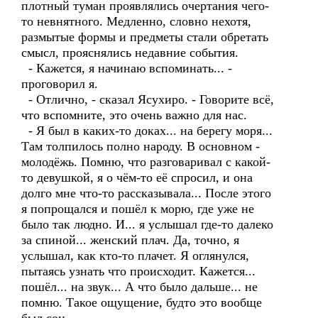
плотный туман проявлялись очертания чего-
то невнятного. Медленно, словно нехотя,
размытые формы и предметы стали обретать
смысл, прояснялись недавние события.
- Кажется, я начинаю вспоминать... -
проговорил я.
- Отлично, - сказал Ясухиро. - Говорите всё,
что вспомните, это очень важно для нас.
- Я был в каких-то доках... на берегу моря...
Там толпилось полно народу. В основном -
молодёжь. Помню, что разговаривал с какой-
то девушкой, я о чём-то её спросил, и она
долго мне что-то рассказывала... После этого
я попрощался и пошёл к морю, где уже не
было так людно. И... я услышал где-то далеко
за спиной... женский плач. Да, точно, я
услышал, как кто-то плачет. Я оглянулся,
пытаясь узнать что происходит. Кажется...
пошёл... на звук... А что было дальше... не
помню. Такое ощущение, будто это вообще