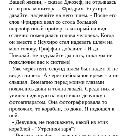
Вашей жизни, - сказал Джозеф, не отрываясь
от экрана монитора. - Фридрих, Ясухиро,
давайте, надевайте на него шлем. - После его
слов Фридрих взял со стола большой
шарообразный прибор, в который на вид
отлично помещалась голова человека. Когда
он вместе с Ясухиро стал надевать шлем на
мою голову, Гриффин добавил: - И да,
Николай, не вздумайте дышать, пока мы не
подключим вас к системе!
Уже через пять секунд шлем был надет. Я не
видел ничего. А через небольшое время - и не
слышал. Внезапно перед моими глазами
появились доки и толпа людей. Среди них я
увидел сидящую на корточках девушку с
фотоаппаратом. Она фотографировала то
прохожих, то корабли, то доки. Я подошёл к
ней.
- Девушка, не подскажете, какой из этих
кораблей - "Утренняя заря"?
- Вон тот корабль, - девушка указала на один