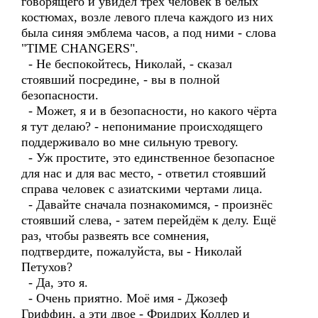
говорящего и увидел трёх человек в белых
костюмах, возле левого плеча каждого из них
была синяя эмблема часов, а под ними - слова
"TIME CHANGERS".
- Не беспокойтесь, Николай, - сказал
стоявший посредине, - вы в полной
безопасности.
- Может, я и в безопасности, но какого чёрта
я тут делаю? - непонимание происходящего
поддерживало во мне сильную тревогу.
- Уж простите, это единственное безопасное
для нас и для вас место, - ответил стоявший
справа человек с азиатскими чертами лица.
- Давайте сначала познакомимся, - произнёс
стоявший слева, - затем перейдём к делу. Ещё
раз, чтобы развеять все сомнения,
подтвердите, пожалуйста, вы - Николай
Петухов?
- Да, это я.
- Очень приятно. Моё имя - Джозеф
Гриффин, а эти двое - Фридрих Коллер и