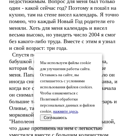
недостижимым. Вопрос для меня был только
один - какой сейчас год? Поэтому я пошёл на
кухню, там на стене висел календарь. Я точно
помню, что каждый Новый Год родители его
меняли. Хоть для меня календарь и висел
весьма высоко, но увидеть число 2004 я смог
без какого-либо труда. Вместе с этим я узнал
и свой возраст: три года.
Спустя полчаса приехали дедушка с
бабушкой и моя двоюродная сестра Инна,
Мы используем файлы cookie
которая была всего на восемь лет старше
для улучшения работы сайта.
меня. Папа взял видеокамеру, на которую он
Оставаясь на сайте, вы
иногда снимал видео для семейного архива, и
соглашаетесь с условиями
когда все сели за стол, начал съёмку. Сначала
использования файлов cookies.
Чтобы ознакомиться с
он снимал стол, на котором стояли две
Политикой обработки
большие тарелки с двумя салатами - Цезарь и
персональных данных и файлов
Оливье, тарелка немного поменьше с
cookie,
нажмите здесь
.
морковкой по-корейски и противень с
Соглашаюсь
"Наполеоном" (стол был настолько большой,
что даже противень на нём с лёгкостью
уместился вместе с большим количеством