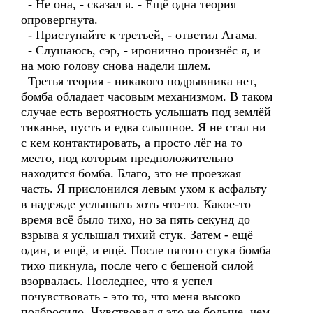
- Не она, - сказал я. - Ещё одна теория
опровергнута.
- Приступайте к третьей, - ответил Агама.
- Слушаюсь, сэр, - иронично произнёс я, и
на мою голову снова надели шлем.
Третья теория - никакого подрывника нет,
бомба обладает часовым механизмом. В таком
случае есть вероятность услышать под землёй
тиканье, пусть и едва слышное. Я не стал ни
с кем контактировать, а просто лёг на то
место, под которым предположительно
находится бомба. Благо, это не проезжая
часть. Я прислонился левым ухом к асфальту
в надежде услышать хоть что-то. Какое-то
время всё было тихо, но за пять секунд до
взрыва я услышал тихий стук. Затем - ещё
один, и ещё, и ещё. После пятого стука бомба
тихо пикнула, после чего с бешеной силой
взорвалась. Последнее, что я успел
почувствовать - это то, что меня высоко
подбросило. Чувствовал я это не больше, чем