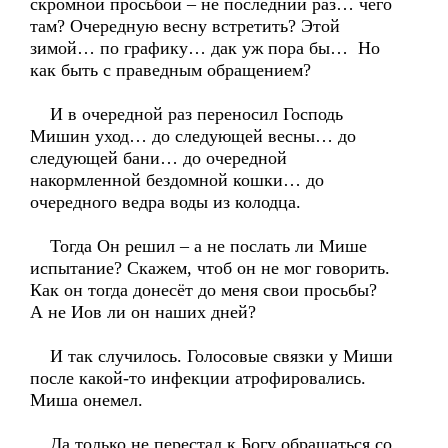
скромной просьбой – не последний раз… чего
там? Очередную весну встретить? Этой
зимой… по графику… дак уж пора бы… Но
как быть с праведным обращением?
И в очередной раз переносил Господь
Мишин уход… до следующей весны… до
следующей бани… до очередной
накормленной бездомной кошки… до
очередного ведра воды из колодца.
Тогда Он решил – а не послать ли Мише
испытание? Скажем, чтоб он не мог говорить.
Как он тогда донесёт до меня свои просьбы?
А не Иов ли он наших дней?
И так случилось. Голосовые связки у Миши
после какой-то инфекции атрофировались.
Миша онемел.
Да только не перестал к Богу обращаться со