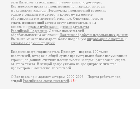
сети Интернет на основании
пользовательского договора
.
Все авторские права на произведения принадлежат авторам
и охраняются
законом
. Перепечатка произведений возможна
только с согласия его автора, к которому вы можете
обратиться на его авторской странице. Ответственность за
тексты произведений авторы несут самостоятельно на
основании
правил публикации
и
законодательства
Российской Федерации
. Данные пользователей
обрабатываются на основании
Политики обработки персональных данных
.
Вы также можете посмотреть более подробную
информацию о портале
и
связаться с администрацией
.
Ежедневная аудитория портала Проза.ру – порядка 100 тысяч
посетителей, которые в общей сумме просматривают более полумиллиона
страниц по данным счетчика посещаемости, который расположен справа
от этого текста. В каждой графе указано по две цифры: количество
просмотров и количество посетителей.
© Все права принадлежат авторам, 2000-2026. Портал работает под
эгидой
Российского союза писателей
.
18+