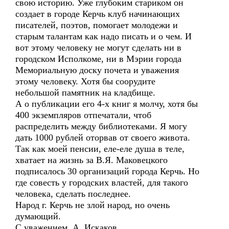
свою историю. Уже глубоким стариком он
создает в городе Керчь клуб начинающих
писателей, поэтов, помогает молодежи и
старым талантам как надо писать и о чем. И
вот этому человеку не могут сделать ни в
городском Исполкоме, ни в Мэрии города
Мемориальную доску почета и уважения
этому человеку. Хотя бы соорудите
небольшой памятник на кладбище.
А о публикации его 4-х книг я молчу, хотя бы
400 экземпляров отпечатали, чтоб
распределить между библиотеками. Я могу
дать 1000 рублей оторвав от своего живота.
Так как моей пенсии, еле-еле душа в теле,
хватает на жизнь за В.Я. Маковецкого
подписалось 30 организаций города Керчь. Но
где совесть у городских властей, для такого
человека, сделать последнее.
Народ г. Керчь не злой народ, но очень
думающий.
С уважением, А. Искаков