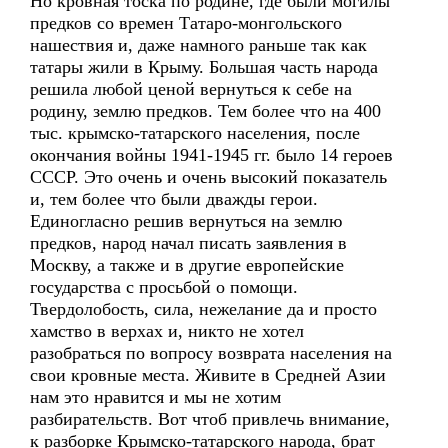
Но кровная тоска по родине, где были могилы
предков со времен Татаро-монгольского
нашествия и, даже намного раньше так как
татары жили в Крыму. Большая часть народа
решила любой ценой вернуться к себе на
родину, землю предков. Тем более что на 400
тыс. крымско-татарского населения, после
окончания войны 1941-1945 гг. было 14 героев
СССР. Это очень и очень высокий показатель
и, тем более что были дважды герои.
Единогласно решив вернуться на землю
предков, народ начал писать заявления в
Москву, а также и в другие европейские
государства с просьбой о помощи.
Твердолобость, сила, нежелание да и просто
хамство в верхах и, никто не хотел
разобраться по вопросу возврата населения на
свои кровные места. Живите в Средней Азии
нам это нравится и мы не хотим
разбирательств. Вот чтоб привлечь внимание,
к разборке Крымско-татарского народа, брат