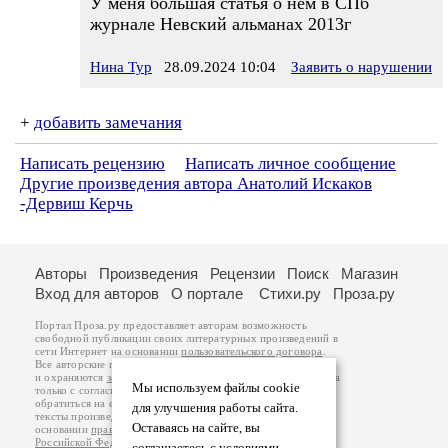
У меня большая статья о нем в СПб
журнале Невский альманах 2013г
Нина Тур
28.09.2024 10:04
Заявить о нарушении
+
добавить замечания
Написать рецензию
Написать личное сообщение
Другие произведения автора Анатолий Искаков
-Дервиш Керчь
Авторы
Произведения
Рецензии
Поиск
Магазин
Вход для авторов
О портале
Стихи.ру
Проза.ру
Портал Проза.ру предоставляет авторам возможность
свободной публикации своих литературных произведений в
сети Интернет на основании
пользовательского договора
.
Все авторские права на произведения принадлежат авторам
и охраняются
законом
. Перепечатка произведений возможна
Мы используем файлы cookie
только с согласия его автора, к которому вы можете
обратиться на его авторской странице. Ответственность за
для улучшения работы сайта.
тексты произведений авторы несут самостоятельно на
Оставаясь на сайте, вы
основании
правил публикации
и
законодательства
Российской Федерации
. Данные пользователей