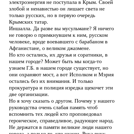
электроэнергия не поступала в Крым. Своей
злобой и ненавистью он лишает света не
только русских, но в первую очередь
Крымских татар.
Иншалла. Да разве вы мусульмане? Я ничего
не говорю о примкнувшем к ним, русском
человеке, вроде воевавшего с барабаном в
Афганистане, о великом джазмене.
Но кто остались, их друзья и соратники, в
нашем городе? Может быть мы когда-то
узнаем Г.Б. в нашем городе существует, но
они охраняют мост, а вот Исполком и Мэрия
остались без их внимания. И только
прокуратура и полиция изредка щекочет эти
две организации.
Но я хочу сказать о другом. Почему у нашего
руководства очень слабая память чтоб
вспомнить тех людей кто проповедовал
героическое, справедливое, радующее народ.
Не держатся в памяти великие люди нашего
города, а только те, кто нужен. Рука руку