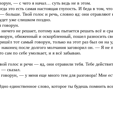
рун, — с чего я начал… суть ведь не в этом.
огда это есть самая настоящая глупость. И беда в том, ч
 — больше. Твой голос и речь, словно яд: они отравляют 
будет уже слишком поздно.
 говорун.
ничего не решает, потому как пытается решать всё и сра
оворун, обиженный и оскорбленный, пошел разносить сво
ишёл тот самый говорун, только на этот раз был он на 
аконец после долгого молчания заговорил он. — Я не по
то сам по себе умолкает, и я всё забываю.
вой голос и речи — яд, они отравили тебя. Тебе действит
ь — сказал.
 говорун, — у меня еще много тем для разговора! Мне ест
Одно единственное слово, которое ты будешь помнить всег