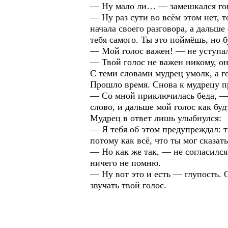
— Ну мало ли… — замешкался гово
— Ну раз сути во всём этом нет, т
начала своего разговора, а дальше
тебя самого. Ты это поймёшь, но 
— Мой голос важен! — не уступал
— Твой голос не важен никому, он 
С теми словами мудрец умолк, а г
Прошло время. Снова к мудрецу пр
— Со мной приключилась беда, — н
слово, и дальше мой голос как буд
Мудрец в ответ лишь улыбнулся:
— Я тебя об этом предупреждал: т
потому как всё, что ты мог сказат
— Но как же так, — не согласился
ничего не помню.
— Ну вот это и есть — глупость. 
звучать твой голос.