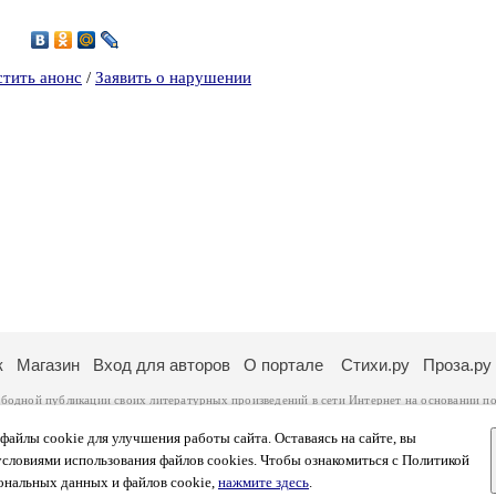
0
стить анонс
/
Заявить о нарушении
к
Магазин
Вход для авторов
О портале
Стихи.ру
Проза.ру
ободной публикации своих литературных произведений в сети Интернет на основании
по
ся
законом
. Перепечатка произведений возможна только с согласия его автора, к котором
ры несут самостоятельно на основании
правил публикации
и
законодательства Российско
айлы cookie для улучшения работы сайта. Оставаясь на сайте, вы
ональных данных
. Вы также можете посмотреть более подробную
информацию о портал
условиями использования файлов cookies. Чтобы ознакомиться с Политикой
тысяч посетителей, которые в общей сумме просматривают более полумиллиона страниц 
ональных данных и файлов cookie,
нажмите здесь
.
афе указано по две цифры: количество просмотров и количество посетителей.