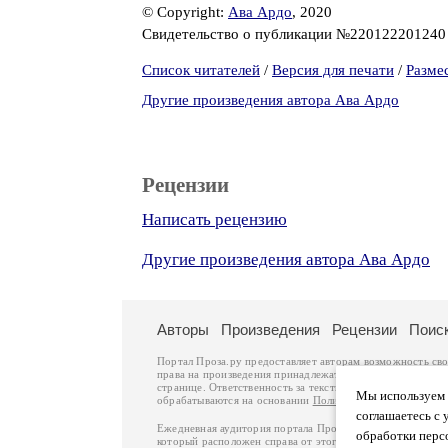
© Copyright:
Ава Ардо
, 2020
Свидетельство о публикации №22012220124
Список читателей
/
Версия для печати
/
Разме
Другие произведения автора Ава Ардо
Рецензии
Написать рецензию
Другие произведения автора Ава Ардо
Авторы
Произведения
Рецензии
Поис
Портал Проза.ру предоставляет авторам возможность св
права на произведения принадлежат авторам и охраняют
странице. Ответственность за тексты произведений авто
Мы используем ф
обрабатываются на основании
Политики обработки перс
соглашаетесь с 
Ежедневная аудитория портала Проза.ру – порядка 100 
обработки перс
который расположен справа от этого текста. В каждой гр