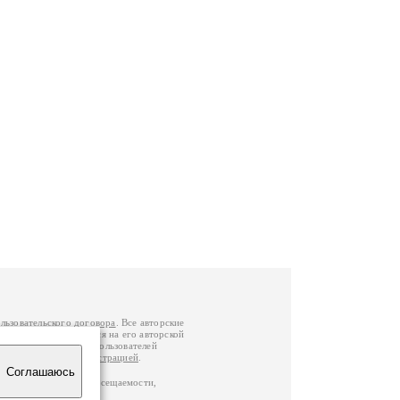
льзовательского договора
. Все авторские
у вы можете обратиться на его авторской
й Федерации
. Данные пользователей
е
и
связаться с администрацией
.
Соглашаюсь
по данным счетчика посещаемости,