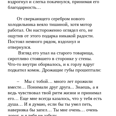
вздрогнул и слегка покачнулся, принимая его
благодарность…
От сверкающего серебром нового
холодильника веяло тишиной, хотя мотор
работал. Он настороженно оглядел его, не
ощутив от этого подарка никакой радости.
Постоял немного рядом, вздохнул и
отвернулся.
Взгляд его упал на старого товарища,
сиротливо стоявшего в сторонке у стены.
Что-то внутри оборвалось, и к горлу вдруг
подкатил комок. Дрожащие губы прошептали:
– Мы с тобой… много лет прожили
вместе… Понимали друг друга... Знаешь, а я
ведь чувствовал твой ритм жизни и принимал
его… Еще мне всегда казалось, что у тебя есть
душа… И я думаю, если бы ты умел петь,
наверняка бы запел… Ты мне очень… очень
дорог, и я тебя не забуду…