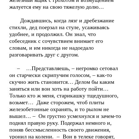
железный ящик с грохотом и возмущением
жалуется ему на свою тяжелую долю…
Дождавшись, когда лязг и дребезжание
стихли, дед поерзал на стуле, усаживаясь
удобнее, и продолжил. Он знал, что
собеседник с сочувствием внимает его
словам, и им никогда не надоедало
разговаривать друг с другом.
– …Представляешь, – негромко сетовал
он старчески скрипучим голосом, – как-то
скучно жить становится… Делом бы каким
заняться или вон хоть на работу пойти…
Только кто ж меня, старикашку тщедушного,
возьмет… Даже сторожем, чтоб плиты
железобетонные охранять, и то рылом не
вышел… – Он грустно усмехнулся и зачем-то
поднял правую руку. Подержал немного и,
поняв бессмысленность своего движения,
уронил на колени. – Вон в телеке говорят,