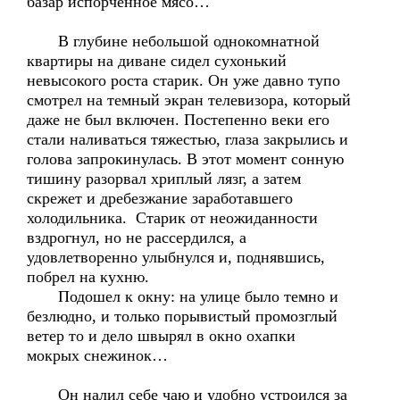
базар испорченное мясо…
В глубине небольшой однокомнатной
квартиры на диване сидел сухонький
невысокого роста старик. Он уже давно тупо
смотрел на темный экран телевизора, который
даже не был включен. Постепенно веки его
стали наливаться тяжестью, глаза закрылись и
голова запрокинулась. В этот момент сонную
тишину разорвал хриплый лязг, а затем
скрежет и дребезжание заработавшего
холодильника. Старик от неожиданности
вздрогнул, но не рассердился, а
удовлетворенно улыбнулся и, поднявшись,
побрел на кухню.
Подошел к окну: на улице было темно и
безлюдно, и только порывистый промозглый
ветер то и дело швырял в окно охапки
мокрых снежинок…
Он налил себе чаю и удобно устроился за