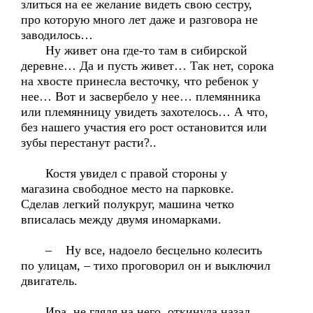
злиться на ее желание видеть свою сестру,
про которую много лет даже и разговора не
заводилось…
Ну живет она где-то там в сибирской
деревне… Да и пусть живет… Так нет, сорока
на хвосте принесла весточку, что ребенок у
нее… Вот и засвербело у нее… племянника
или племянницу увидеть захотелось… А что,
без нашего участия его рост остановится или
зубы перестанут расти?..
Костя увидел с правой стороны у
магазина свободное место на парковке.
Сделав легкий полукруг, машина четко
вписалась между двумя иномарками.
– Ну все, надоело бесцельно колесить
по улицам, – тихо проговорил он и выключил
двигатель.
Ира, не глядя на него, откинула назад