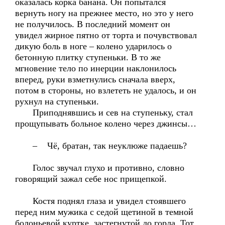
оказалась корка банана. Он попытался
вернуть ногу на прежнее место, но это у него
не получилось. В последний момент он
увидел жирное пятно от торта и почувствовал
дикую боль в ноге – колено ударилось о
бетонную плитку ступеньки. В то же
мгновение тело по инерции наклонилось
вперед, руки взметнулись сначала вверх,
потом в стороны, но взлететь не удалось, и он
рухнул на ступеньки.
Приподнявшись и сев на ступеньку, стал
прощупывать больное колено через джинсы…
– Чё, братан, так неуклюже падаешь?
Голос звучал глухо и противно, словно
говорящий зажал себе нос прищепкой.
Костя поднял глаза и увидел стоявшего
перед ним мужика с седой щетиной в темной
болоньевой куртке, застегнутой до горла. Тот