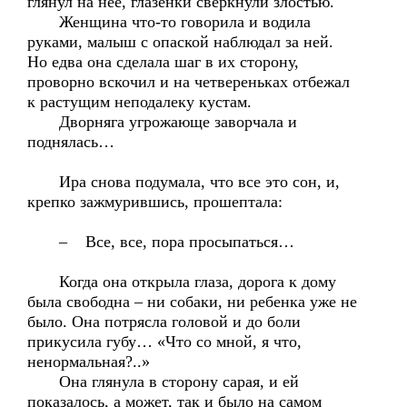
глянул на нее, глазенки сверкнули злостью.
Женщина что-то говорила и водила
руками, малыш с опаской наблюдал за ней.
Но едва она сделала шаг в их сторону,
проворно вскочил и на четвереньках отбежал
к растущим неподалеку кустам.
Дворняга угрожающе заворчала и
поднялась…
Ира снова подумала, что все это сон, и,
крепко зажмурившись, прошептала:
– Все, все, пора просыпаться…
Когда она открыла глаза, дорога к дому
была свободна – ни собаки, ни ребенка уже не
было. Она потрясла головой и до боли
прикусила губу… «Что со мной, я что,
ненормальная?..»
Она глянула в сторону сарая, и ей
показалось, а может, так и было на самом