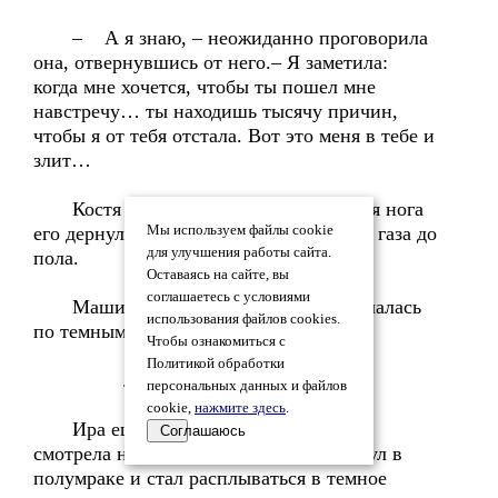
– А я знаю, – неожиданно проговорила
она, отвернувшись от него.– Я заметила:
когда мне хочется, чтобы ты пошел мне
навстречу… ты находишь тысячу причин,
чтобы я от тебя отстала. Вот это меня в тебе и
злит…
Костя ничего не ответил, но правая нога
его дернулась и нервно вдавила педаль газа до
Мы используем файлы cookie
для улучшения работы сайта.
пола.
Оставаясь на сайте, вы
соглашаетесь с условиями
Машина дернулась и стрелой помчалась
использования файлов cookies.
по темным улицам.
Чтобы ознакомиться с
Политикой обработки
. . .
персональных данных и файлов
cookie,
нажмите здесь
.
Ира еще какое-то время стояла и
Соглашаюсь
смотрела на сарай, который уже потонул в
полумраке и стал расплываться в темное