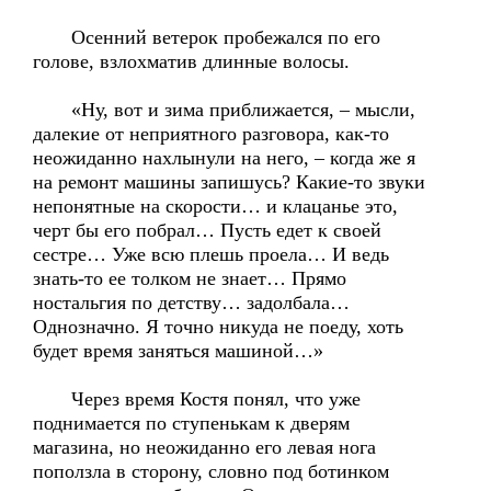
Осенний ветерок пробежался по его
голове, взлохматив длинные волосы.
«Ну, вот и зима приближается, – мысли,
далекие от неприятного разговора, как-то
неожиданно нахлынули на него, – когда же я
на ремонт машины запишусь? Какие-то звуки
непонятные на скорости… и клацанье это,
черт бы его побрал… Пусть едет к своей
сестре… Уже всю плешь проела… И ведь
знать-то ее толком не знает… Прямо
ностальгия по детству… задолбала…
Однозначно. Я точно никуда не поеду, хоть
будет время заняться машиной…»
Через время Костя понял, что уже
поднимается по ступенькам к дверям
магазина, но неожиданно его левая нога
поползла в сторону, словно под ботинком