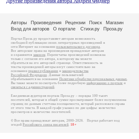
Другие произведения автора Андрей Фиднер
Авторы
Произведения
Рецензии
Поиск
Магазин
Вход для авторов
О портале
Стихи.ру
Проза.ру
Портал Проза.ру предоставляет авторам возможность
свободной публикации своих литературных произведений в
сети Интернет на основании
пользовательского договора
.
Все авторские права на произведения принадлежат авторам
и охраняются
законом
. Перепечатка произведений возможна
только с согласия его автора, к которому вы можете
обратиться на его авторской странице. Ответственность за
тексты произведений авторы несут самостоятельно на
основании
правил публикации
и
законодательства
Российской Федерации
. Данные пользователей
обрабатываются на основании
Политики обработки персональных данных
.
Вы также можете посмотреть более подробную
информацию о портале
и
связаться с администрацией
.
Ежедневная аудитория портала Проза.ру – порядка 100 тысяч
посетителей, которые в общей сумме просматривают более полумиллиона
страниц по данным счетчика посещаемости, который расположен справа
от этого текста. В каждой графе указано по две цифры: количество
просмотров и количество посетителей.
© Все права принадлежат авторам, 2000-2026. Портал работает под
эгидой
Российского союза писателей
.
18+