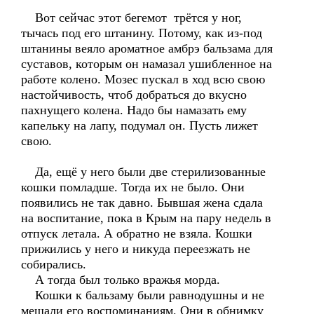
Вот сейчас этот бегемот трётся у ног,
тычась под его штанину. Потому, как из-под
штанины веяло ароматное амбрэ бальзама для
суставов, которым он намазал ушибленное на
работе колено. Мозес пускал в ход всю свою
настойчивость, чтоб добраться до вкусно
пахнущего колена. Надо бы намазать ему
капельку на лапу, подумал он. Пусть лижет
свою.
Да, ещё у него были две стерилизованные
кошки помладше. Тогда их не было. Они
появились не так давно. Бывшая жена сдала
на воспитание, пока в Крым на пару недель в
отпуск летала. А обратно не взяла. Кошки
прижились у него и никуда переезжать не
собирались.
А тогда был только вражья морда.
Кошки к бальзаму были равнодушны и не
мешали его воспоминаниям. Они в обнимку