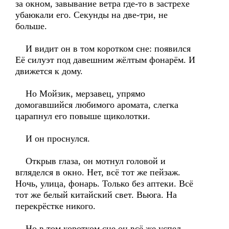
за окном, завывание ветра где-то в застрехе
убаюкали его. Секунды на две-три, не
больше.
И видит он в том коротком сне: появился
Её силуэт под давешним жёлтым фонарём. И
движется к дому.
Но Мойзик, мерзавец, упрямо
домогавшийся любимого аромата, слегка
царапнул его повыше щиколотки.
И он проснулся.
Открыв глаза, он мотнул головой и
вгляделся в окно. Нет, всё тот же пейзаж.
Ночь, улица, фонарь. Только без аптеки. Всё
тот же белый китайский свет. Вьюга. На
перекрёстке никого.
Но в том коротком сне он всё же успел