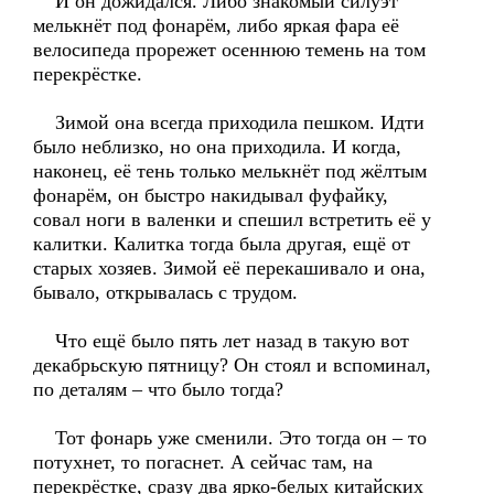
И он дожидался. Либо знакомый силуэт
мелькнёт под фонарём, либо яркая фара её
велосипеда прорежет осеннюю темень на том
перекрёстке.
Зимой она всегда приходила пешком. Идти
было неблизко, но она приходила. И когда,
наконец, её тень только мелькнёт под жёлтым
фонарём, он быстро накидывал фуфайку,
совал ноги в валенки и спешил встретить её у
калитки. Калитка тогда была другая, ещё от
старых хозяев. Зимой её перекашивало и она,
бывало, открывалась с трудом.
Что ещё было пять лет назад в такую вот
декабрьскую пятницу? Он стоял и вспоминал,
по деталям – что было тогда?
Тот фонарь уже сменили. Это тогда он – то
потухнет, то погаснет. А сейчас там, на
перекрёстке, сразу два ярко-белых китайских