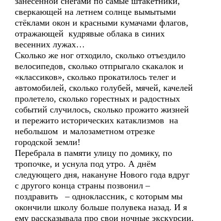
занесённой снегами по самые штакетники,
сверкающей на летнем солнце вымытыми
стёклами окон и красными кумачами флагов,
отражающей кудрявые облака в синих
весенних лужах…
Сколько же ног отходило, сколько отъездило
велосипедов, сколько отпрыгало скакалок и
«классиков», сколько прокатилось телег и
автомобилей, сколько голубей, мячей, качелей
пролетело, сколько горестных и радостных
событий случилось, сколько прожито жизней
и пережито исторических катаклизмов на
небольшом и малозаметном отрезке
городской земли!
Перебрала в памяти улицу по домику, по
тропочке, и уснула под утро. А днём
следующего дня, накануне Нового года вдруг
с другого конца страны позвонил –
поздравить – одноклассник, с которым мы
окончили школу больше полувека назад. И я
ему рассказывала про свои ночные экскурсии.