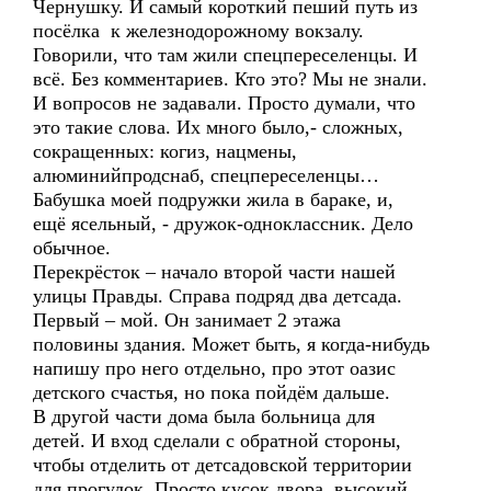
Чернушку. И самый короткий пеший путь из
посёлка к железнодорожному вокзалу.
Говорили, что там жили спецпереселенцы. И
всё. Без комментариев. Кто это? Мы не знали.
И вопросов не задавали. Просто думали, что
это такие слова. Их много было,- сложных,
сокращенных: когиз, нацмены,
алюминийпродснаб, спецпереселенцы…
Бабушка моей подружки жила в бараке, и,
ещё ясельный, - дружок-одноклассник. Дело
обычное.
Перекрёсток – начало второй части нашей
улицы Правды. Справа подряд два детсада.
Первый – мой. Он занимает 2 этажа
половины здания. Может быть, я когда-нибудь
напишу про него отдельно, про этот оазис
детского счастья, но пока пойдём дальше.
В другой части дома была больница для
детей. И вход сделали с обратной стороны,
чтобы отделить от детсадовской территории
для прогулок. Просто кусок двора, высокий