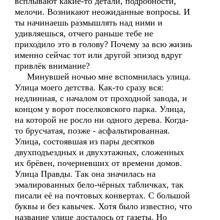
всплывают какие-то детали, подробности,
мелочи. Возникают неожиданные вопросы. И
ты начинаешь размышлять над ними и
удивляешься, отчего раньше тебе не
приходило это в голову? Почему за всю жизнь
именно сейчас тот или другой эпизод вдруг
привлёк внимание?
Минувшей ночью мне вспомнилась улица.
Улица моего детства. Как-то сразу вся:
недлинная, с началом от проходной завода, и
концом у ворот поселковского парка. Улица,
на которой не росло ни одного дерева. Когда-
то брусчатая, позже - асфальтированная.
Улица, состоявшая из пары десятков
двухподъездных и двухэтажных, сложенных
их брёвен, почерневших от времени домов.
Улица Правды. Так она значилась на
эмалированных бело-чёрных табличках, так
писали её на почтовых конвертах. С большой
буквы и без кавычек. Хотя было известно, что
название улице досталось от газеты. Но