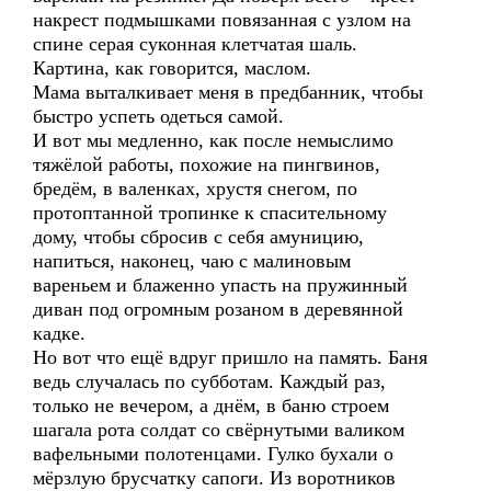
накрест подмышками повязанная с узлом на
спине серая суконная клетчатая шаль.
Картина, как говорится, маслом.
Мама выталкивает меня в предбанник, чтобы
быстро успеть одеться самой.
И вот мы медленно, как после немыслимо
тяжёлой работы, похожие на пингвинов,
бредём, в валенках, хрустя снегом, по
протоптанной тропинке к спасительному
дому, чтобы сбросив с себя амуницию,
напиться, наконец, чаю с малиновым
вареньем и блаженно упасть на пружинный
диван под огромным розаном в деревянной
кадке.
Но вот что ещё вдруг пришло на память. Баня
ведь случалась по субботам. Каждый раз,
только не вечером, а днём, в баню строем
шагала рота солдат со свёрнутыми валиком
вафельными полотенцами. Гулко бухали о
мёрзлую брусчатку сапоги. Из воротников