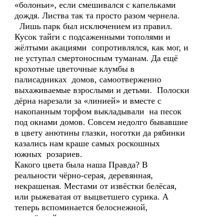
«болоньи», если смешивался с капельками
дождя. Листва так та просто разом чернела.
Лишь парк был исключением из правил.
Кусок тайги с подсаженными тополями и
жёлтыми акациями сопротивлялся, как мог, и
не уступал смертоносным туманам. Да ещё
крохотные цветочные клумбы в
палисадниках домов, самоотверженно
выхаживаемые взрослыми и детьми. Полоски
дёрна нарезали за «линией» и вместе с
накопанным торфом выкладывали на песок
под окнами домов. Совсем недолго бывавшие
в цвету анютины глазки, ноготки да рябинки
казались нам краше самых роскошных
южных розариев.
Какого цвета была наша Правда? В
реальности чёрно-серая, деревянная,
некрашеная. Местами от извёстки белёсая,
или рыжеватая от выцветшего сурика. А
теперь вспоминается белоснежной,