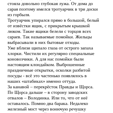
стояла довольно глубокая лужа. От дома до
сарая поэтому имелся тротуарчик в три доски
из горбыля.
Тротуарчик упирался прямо в большой, белый
от извёстки ящик, с прикрытым крышкой
люком. Такие ящики белели с торцов всех
сараев. Так называемые помойки. Жильцы
выбрасывали в них бытовые отходы.
Уже вблизи щипало глаза от острого запаха
хлорки. Чистили их регулярно специальные
коновозчики. А для нас помойки были
настоящим клондайком. Выброшенные
праздничные открытки, осколки разбитой
посуды - всё это частенько появлялось в
наших «штабиках» именно оттуда.
За канавой – перекрёсток Правды и Щорса.
По Щорса дальше – в сторону заводских
отвалов – Володинка. Или то, что от неё
оставалось. Помню два барака. Недалеко
железный мост через вонючую речушку