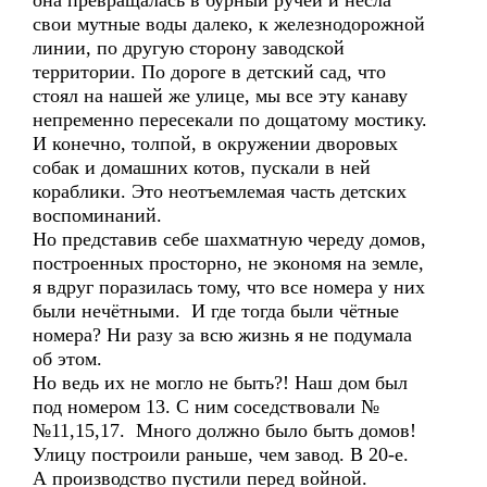
она превращалась в бурный ручей и несла
свои мутные воды далеко, к железнодорожной
линии, по другую сторону заводской
территории. По дороге в детский сад, что
стоял на нашей же улице, мы все эту канаву
непременно пересекали по дощатому мостику.
И конечно, толпой, в окружении дворовых
собак и домашних котов, пускали в ней
кораблики. Это неотъемлемая часть детских
воспоминаний.
Но представив себе шахматную череду домов,
построенных просторно, не экономя на земле,
я вдруг поразилась тому, что все номера у них
были нечётными. И где тогда были чётные
номера? Ни разу за всю жизнь я не подумала
об этом.
Но ведь их не могло не быть?! Наш дом был
под номером 13. С ним соседствовали №
№11,15,17. Много должно было быть домов!
Улицу построили раньше, чем завод. В 20-е.
А производство пустили перед войной.