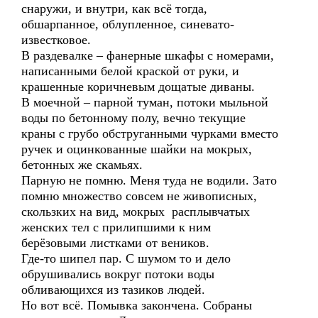
снаружи, и внутри, как всё тогда,
обшарпанное, облупленное, синевато-
известковое.
В раздевалке – фанерные шкафы с номерами,
написанными белой краской от руки, и
крашенные коричневым дощатые диваны.
В моечной – парной туман, потоки мыльной
воды по бетонному полу, вечно текущие
краны с грубо обструганными чурками вместо
ручек и оцинкованные шайки на мокрых,
бетонных же скамьях.
Парную не помню. Меня туда не водили. Зато
помню множество совсем не живописных,
скользких на вид, мокрых расплывчатых
женских тел с прилипшими к ним
берёзовыми листками от веников.
Где-то шипел пар. С шумом то и дело
обрушивались вокруг потоки воды
обливающихся из тазиков людей.
Но вот всё. Помывка закончена. Собраны