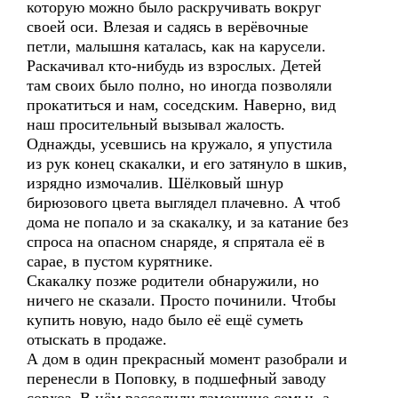
которую можно было раскручивать вокруг
своей оси. Влезая и садясь в верёвочные
петли, малышня каталась, как на карусели.
Раскачивал кто-нибудь из взрослых. Детей
там своих было полно, но иногда позволяли
прокатиться и нам, соседским. Наверно, вид
наш просительный вызывал жалость.
Однажды, усевшись на кружало, я упустила
из рук конец скакалки, и его затянуло в шкив,
изрядно измочалив. Шёлковый шнур
бирюзового цвета выглядел плачевно. А чтоб
дома не попало и за скакалку, и за катание без
спроса на опасном снаряде, я спрятала её в
сарае, в пустом курятнике.
Скакалку позже родители обнаружили, но
ничего не сказали. Просто починили. Чтобы
купить новую, надо было её ещё суметь
отыскать в продаже.
А дом в один прекрасный момент разобрали и
перенесли в Поповку, в подшефный заводу