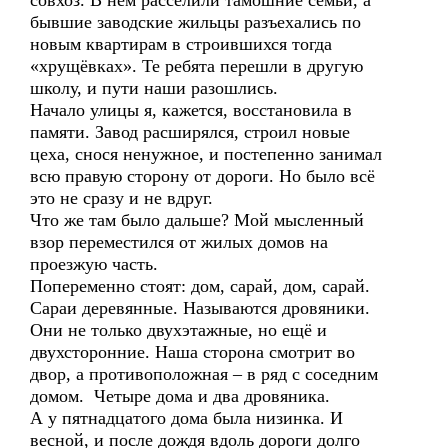
совхоз. В нём расселили тамошние семьи, а
бывшие заводские жильцы разъехались по
новым квартирам в строившихся тогда
«хрущёвках». Те ребята перешли в другую
школу, и пути наши разошлись.
Начало улицы я, кажется, восстановила в
памяти. Завод расширялся, строил новые
цеха, снося ненужное, и постепенно занимал
всю правую сторону от дороги. Но было всё
это не сразу и не вдруг.
Что же там было дальше? Мой мысленный
взор переместился от жилых домов на
проезжую часть.
Попеременно стоят: дом, сарай, дом, сарай.
Сараи деревянные. Называются дровяники.
Они не только двухэтажные, но ещё и
двухсторонние. Наша сторона смотрит во
двор, а противоположная – в ряд с соседним
домом. Четыре дома и два дровяника.
А у пятнадцатого дома была низинка. И
весной, и после дождя вдоль дороги долго