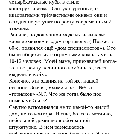
четырёхэтажные кубы в стиле
конструктивизма. Оштукатуренные, с
квадратными трёхчастными окнами они и
сегодня не уступят по росту современным 7-
этажкам.
Раньше, по довоенной моде их называли:
«дом химиков» и «дом горняков». ( Позже, в
60-е, появился ещё «дом специалистов»). Это
были общежития с огромными комнатами на
10-12 человек. Моей маме, приехавшей когда-
то на стройку калийного комбината, здесь
выделили койку.
Конечно, эти здания на той же, нашей
стороне. Значит, «химиков» - №9, а
«горняков» -№7. Что же тогда было под
номерами 5 и 3?
Смутно вспоминался не то какой-то жилой
дом, не то контора. И ещё, более отчётливо,
небольшой домишко в ободранной
штукатурке. В нём размещалось
инфекционное отделение больницы. Я там