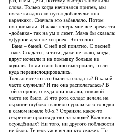
раз, и мы, дети, поэтому быстро запомнили
слова. Только когда начинался припев, мы
после каждого «в путь» добавляли: »на
карачках». Сначала это забавляло. Потом
попривыкли. И даже теперь мне всё время эта
«добавка» так на ум и лезет. Мама бы сказала:
«Дурное дело не хитрое». Это точно.
Баня – баней. С ней всё понятно. С песней
тоже. Солдаты, кстати, даже не знаю, когда,
вдруг исчезли и на помывку больше не
ходили. То ли свою баню выстроили, то ли
куда передислоцировались.
Только вот что это были за солдаты? В какой
части служили? И где она располагалась? В
той стороне, откуда они шагали, никакой
части не было. И что рота солдат делала на
окраине глубоко тылового уральского городка
в самом начале 60-х ? Охраняла какое-то
секретное производство на заводе? Колонию
осуждённых? Ни того, ни другого поблизости
не было. Теперь уж вряд ли кто скажет. Но