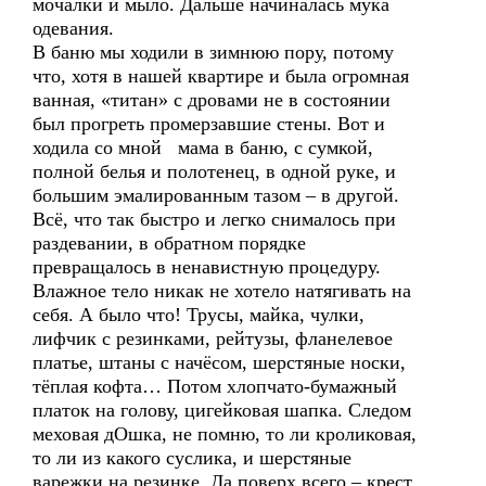
мочалки и мыло. Дальше начиналась мука
одевания.
В баню мы ходили в зимнюю пору, потому
что, хотя в нашей квартире и была огромная
ванная, «титан» с дровами не в состоянии
был прогреть промерзавшие стены. Вот и
ходила со мной мама в баню, с сумкой,
полной белья и полотенец, в одной руке, и
большим эмалированным тазом – в другой.
Всё, что так быстро и легко снималось при
раздевании, в обратном порядке
превращалось в ненавистную процедуру.
Влажное тело никак не хотело натягивать на
себя. А было что! Трусы, майка, чулки,
лифчик с резинками, рейтузы, фланелевое
платье, штаны с начёсом, шерстяные носки,
тёплая кофта… Потом хлопчато-бумажный
платок на голову, цигейковая шапка. Следом
меховая дОшка, не помню, то ли кроликовая,
то ли из какого суслика, и шерстяные
варежки на резинке. Да поверх всего – крест