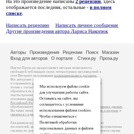
На это произведение написаны
2 рецензии
, здесь
отображается последняя, остальные -
в полном
списке
.
Написать рецензию
Написать личное сообщение
Другие произведения автора Лариса Накопюк
Авторы
Произведения
Рецензии
Поиск
Магазин
Вход для авторов
О портале
Стихи.ру
Проза.ру
Портал Проза.ру предоставляет авторам возможность
свободной публикации своих литературных произведений в
сети Интернет на основании
пользовательского договора
.
Все авторские права на произведения принадлежат авторам
и охраняются
законом
. Перепечатка произведений возможна
Мы используем файлы cookie
только с согласия его автора, к которому вы можете
обратиться на его авторской странице. Ответственность за
для улучшения работы сайта.
тексты произведений авторы несут самостоятельно на
Оставаясь на сайте, вы
основании
правил публикации
и
законодательства
Российской Федерации
. Данные пользователей
соглашаетесь с условиями
обрабатываются на основании
Политики обработки персональных данных
.
использования файлов cookies.
Вы также можете посмотреть более подробную
информацию о портале
и
связаться с администрацией
.
Чтобы ознакомиться с
Политикой обработки
Ежедневная аудитория портала Проза.ру – порядка 100 тысяч
посетителей, которые в общей сумме просматривают более полумиллиона
персональных данных и файлов
страниц по данным счетчика посещаемости, который расположен справа