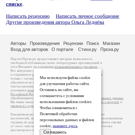
списке
.
Написать рецензию
Написать личное сообщение
Другие произведения автора Ольга Леднёва
Авторы
Произведения
Рецензии
Поиск
Магазин
Вход для авторов
О портале
Стихи.ру
Проза.ру
Портал Проза.ру предоставляет авторам возможность
свободной публикации своих литературных произведений в
сети Интернет на основании
пользовательского договора
.
Все авторские права на произведения принадлежат авторам
и охраняются
законом
. Перепечатка произведений возможна
Мы используем файлы cookie
только с согласия его автора, к которому вы можете
обратиться на его авторской странице. Ответственность за
для улучшения работы сайта.
тексты произведений авторы несут самостоятельно на
Оставаясь на сайте, вы
основании
правил публикации
и
законодательства
Российской Федерации
. Данные пользователей
соглашаетесь с условиями
обрабатываются на основании
Политики обработки персональных данных
.
использования файлов cookies.
Вы также можете посмотреть более подробную
информацию о портале
и
связаться с администрацией
.
Чтобы ознакомиться с
Политикой обработки
Ежедневная аудитория портала Проза.ру – порядка 100 тысяч
посетителей, которые в общей сумме просматривают более полумиллиона
персональных данных и файлов
страниц по данным счетчика посещаемости, который расположен справа
cookie,
нажмите здесь
.
от этого текста. В каждой графе указано по две цифры: количество
просмотров и количество посетителей.
Соглашаюсь