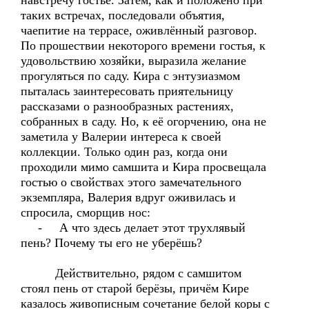
навстречу гостье. Затем, как и положено при
таких встречах, последовали объятия,
чаепитие на террасе, оживлённый разговор.
По прошествии некоторого времени гостья, к
удовольствию хозяйки, выразила желание
прогуляться по саду. Кира с энтузиазмом
пыталась заинтересовать приятельницу
рассказами о разнообразных растениях,
собранных в саду. Но, к её огорчению, она не
заметила у Валерии интереса к своей
коллекции. Только один раз, когда они
проходили мимо самшита и Кира просвещала
гостью о свойствах этого замечательного
экземпляра, Валерия вдруг оживилась и
спросила, сморщив нос:
- А что здесь делает этот трухлявый
пень? Почему ты его не уберёшь?
Действительно, рядом с самшитом
стоял пень от старой берёзы, причём Кире
казалось живописным сочетание белой коры с