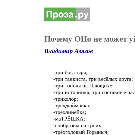
Почему ОНо не может уй
Владимир Азязов
-три богатыря;
-три танкиста, три весёлых друга;
-три тополя на Плющихе;
-три источника, три составные ча
-триколор;
-трёхдюймовка;
-трёхлинейка;
-маТРЁШКА;
-сообразим на троих;
-трёхголовый Горыныч;