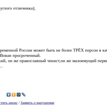
углого отличника);
временной России может быть не более ТРЁХ персон в кач
Вован просроченный.
ий, он же православный чекист,он же малоимущий первый
м…
3
стить анонс
/
Заявить о нарушении