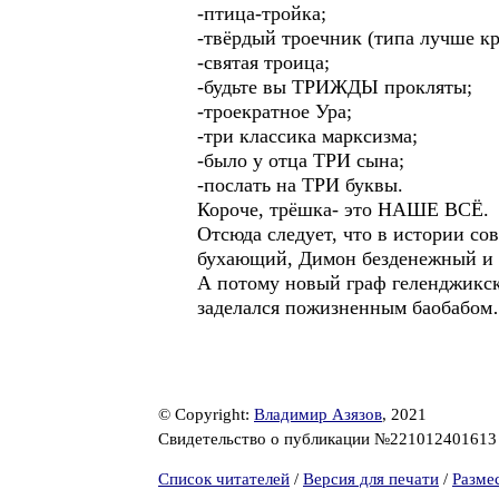
-птица-тройка;
-твёрдый троечник (типа лучше кр
-святая троица;
-будьте вы ТРИЖДЫ прокляты;
-троекратное Ура;
-три классика марксизма;
-было у отца ТРИ сына;
-послать на ТРИ буквы.
Короче, трёшка- это НАШЕ ВСЁ.
Отсюда следует, что в истории со
бухающий, Димон безденежный и 
А потому новый граф геленджикск
заделался пожизненным баобабо
© Copyright:
Владимир Азязов
, 2021
Свидетельство о публикации №22101240161
Список читателей
/
Версия для печати
/
Разме