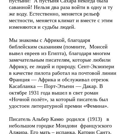
пустыни! А пустыня Сахара некогда была
саванной! Нельзя два раза войти в одну и ту
же воду. Естественно, меняется рельеф
местности, меняется климат и вместе с этим
изменяются и судьбы людей.
Мы знакомы с Африкой, благодаря
библейским сказаниям (помните, Моисей
вывел евреев из Египта), благодаря многим
замечательным писателям, которые любили
Африку, ее людей и природу. Сент-Экзюпери
в качестве пилота работал на почтовой линии
Франция — Африка и обслуживал отрезок
Касабланка — Порт-Этьенн — Дакар. В
октябре 1931 года вышел в свет роман
«Ночной полёт», за который писатель был
удостоен литературной премии «Фемина».
Писатель Альбер Камю родился (1913) в
небольшом городке Мондови французского
Алжира. Его мать – испанка, Катрин Сантэ,