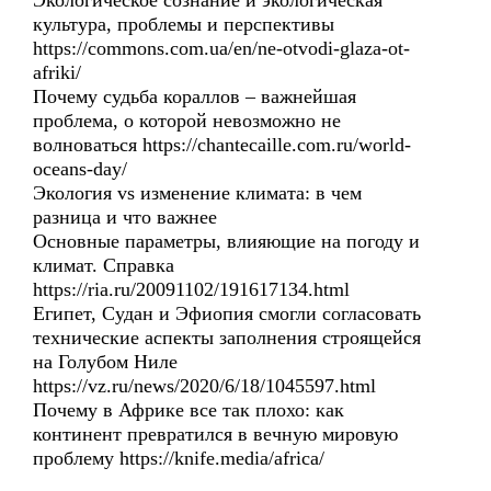
Экологическое сознание и экологическая
культура, проблемы и перспективы
https://commons.com.ua/en/ne-otvodi-glaza-ot-
afriki/
Почему судьба кораллов – важнейшая
проблема, о которой невозможно не
волноваться https://chantecaille.com.ru/world-
oceans-day/
Экология vs изменение климата: в чем
разница и что важнее
Основные параметры, влияющие на погоду и
климат. Справка
https://ria.ru/20091102/191617134.html
Египет, Судан и Эфиопия смогли согласовать
технические аспекты заполнения строящейся
на Голубом Ниле
https://vz.ru/news/2020/6/18/1045597.html
Почему в Африке все так плохо: как
континент превратился в вечную мировую
проблему https://knife.media/africa/