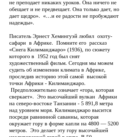
не преподает никаких уроков. Она ничего не
обещает и не предвещает. Она только дает, но
дает щедро». «…и ее радости не пробуждают
надежды».
Писатель Эрнест Хемингуэй любил охоту-
сафари в Африке. Помните его рассказ
«Снега Килиманджаро» (1936), по сюжету
которого в 1952 год был снят
художественный фильм. Сегодня мы можем
судить об изменении климата в Африке,
проследив историю этой самой высокой
точки Африки - Килиманджаро.
Предположительно означает «гора, которая
сверкает». Это высочайший вулкан Африки
на северо-востоке Танзании - 5 891,8 метра
над уровнем моря. Килиманджаро высится
посреди равнинной саванны, которая
окружает гору в форме капли на 4800 — 5200
метров. Это делает эту гору высочайшей