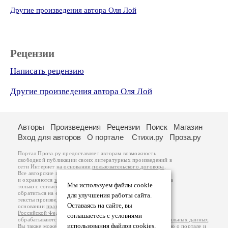
Другие произведения автора Оля Лой
Рецензии
Написать рецензию
Другие произведения автора Оля Лой
Авторы
Произведения
Рецензии
Поиск
Магазин
Вход для авторов
О портале
Стихи.ру
Проза.ру
Портал Проза.ру предоставляет авторам возможность
свободной публикации своих литературных произведений в
сети Интернет на основании
пользовательского договора
.
Все авторские права на произведения принадлежат авторам
и охраняются
законом
. Перепечатка произведений возможна
Мы используем файлы cookie
только с согласия его автора, к которому вы можете
обратиться на его авторской странице. Ответственность за
для улучшения работы сайта.
тексты произведений авторы несут самостоятельно на
Оставаясь на сайте, вы
основании
правил публикации
и
законодательства
Российской Федерации
. Данные пользователей
соглашаетесь с условиями
обрабатываются на основании
Политики обработки персональных данных
.
использования файлов cookies.
Вы также можете посмотреть более подробную
информацию о портале
и