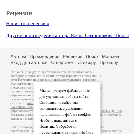
Рецензии
Написать рецензию
Другие произведения автора Елена Овчинникова-Проза
Авторы
Произведения
Рецензии
Поиск
Магазин
Вход для авторов
О портале
Стихи.ру
Проза.ру
Портал Проза.ру предоставляет авторам возможность
свободной публикации своих литературных произведений в
сети Интернет на основании
пользовательского договора
.
Все авторские права на произведения принадлежат авторам
и охраняются
законом
. Перепечатка произведений возможна
Мы используем файлы cookie
только с согласия его автора, к которому вы можете
обратиться на его авторской странице. Ответственность за
для улучшения работы сайта.
тексты произведений авторы несут самостоятельно на
Оставаясь на сайте, вы
основании
правил публикации
и
законодательства
Российской Федерации
. Данные пользователей
соглашаетесь с условиями
обрабатываются на основании
Политики обработки персональных данных
.
использования файлов cookies.
Вы также можете посмотреть более подробную
информацию о портале
и
связаться с администрацией
.
Чтобы ознакомиться с
Политикой обработки
Ежедневная аудитория портала Проза.ру – порядка 100 тысяч
посетителей, которые в общей сумме просматривают более полумиллиона
персональных данных и файлов