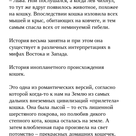
– Льва. Ной послушался, а когда лев чихнул,
то тут же вдруг появилось животное, похожее
на кошку. Впоследствии кошка изловила всех
мышей и крыс, обитающих на ковчеге, и тем
самым спасла всех от неминуемой гибели.
История весьма занятна и при этом она
существует в различных интерпретациях в
мифах Востока и Запада.
История инопланетного происхождения
кошек.
Это одна из романтических версий, согласно
которой когда-то к нам на Землю из самых
дальних внеземных цивилизаций «прилетела»
кошка. Она была лысой – то есть лишенной
шерстяного покрова, но полюбив дикого
степного кота, кошка осталась на земле. А
затем влюбленная пара произвела на свет
потомство – прекрасных домашних кошечек.