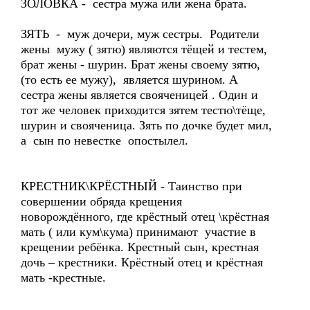
ЗОЛОВКА - сестра мужа или жена брата.
ЗЯТЬ - муж дочери, муж сестры. Родители
жены мужу ( зятю) являются тёщей и тестем,
брат жены - шурин. Брат жены своему зятю,
(то есть ее мужу), является шурином. А
сестра жены является свояченицей . Один и
тот же человек приходится зятем тестю\тёще,
шурин и свояченица. Зять по дочке будет мил,
а сын по невестке опостылел.
КРЕСТНИК\КРЁСТНЫЙ - Таинство при
совершении обряда крещения
новорождённого, где крёстный отец \крёстная
мать ( или кум\кума) принимают участие в
крещении ребёнка. Крестный сын, крестная
дочь – крестники. Крёстный отец и крёстная
мать -крестные.