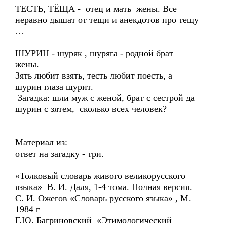
ТЕСТЬ, ТЁЩА - отец и мать жены. Все
неравно дышат от тещи и анекдотов про тещу
…
ШУРИН - шуряк , шуряга - родной брат
жены.
Зять любит взять, тесть любит поесть, а
шурин глаза щурит.
Загадка: шли муж с женой, брат с сестрой да
шурин с зятем, сколько всех человек?
Материал из:
ответ на загадку - три.
«Толковый словарь живого великорусского
языка» В. И. Даля, 1-4 тома. Полная версия.
С. И. Ожегов «Словарь русского языка» , М.
1984 г
Г.Ю. Багриновский «Этимологический