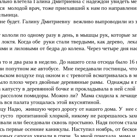
льно влетела Галина Дмитриевна с надеждой увидеть мен
лся молодой врач, тоже приехавший к нам по направлени
ельница.
а не будет. Галину Дмитриевну вежливо выпроводили из 
кололи по одному разу в день, в мышцы рук, которые за
 локтя. Когда обе руки стали твердыми, как дерево, ле
ыми и лиловыми от бедра до колена. Через четыре дня н
то и два раза в неделю. До нашего села отсюда было 16
и попутном же автобусе. Мне передавали гостинцы, что 
рьском воздухе под окном и с тревогой всматривалась в м
было плохо через двойные деревянные рамы. Однажды я 
капусту в деревянной бочке и прокладывала в ней слой
 рассолом помидоры. Можно ли? Мама сходила к лечащем
ь вся палата угощалась этой вкуснятиной.
цу Надю, жившую через дорогу от нашего дома. У нее ок
 густо пропитанной хлоркой, никому не разрешалось зах
вали или беседовали сквозь простыню. Надя потом стала
сь первые осенние каникулы. Наступил ноябрь, от беск
овых сапогах увязали в грязи. За мной приехала мама и