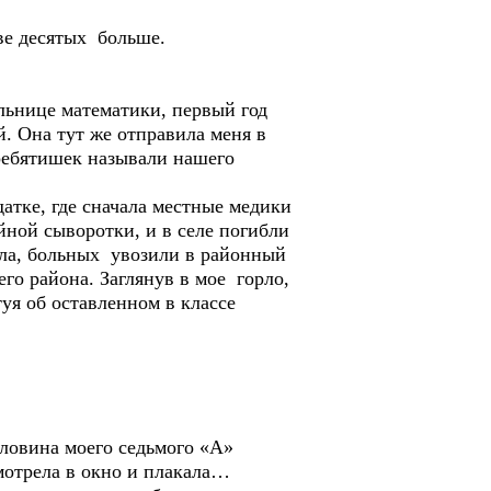
две десятых больше.
ельнице математики, первый год
. Она тут же отправила меня в
 ребятишек называли нашего
атке, где сначала местные медики
йной сыворотки, и в селе погибли
ала, больных увозили в районный
го района. Заглянув в мое горло,
туя об оставленном в классе
оловина моего седьмого «А»
мотрела в окно и плакала…