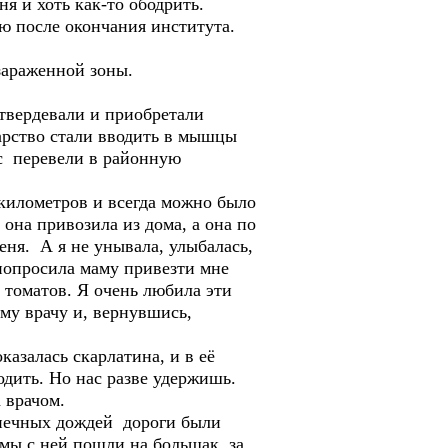
я и хоть как-то ободрить.
ю после окончания института.
зараженной зоны.
твердевали и приобретали
карство стали вводить в мышцы
ас перевели в районную
 километров и всегда можно было
она привозила из дома, а она по
еня. А я не унывала, улыбалась,
попросила маму привезти мне
 томатов. Я очень любила эти
у врачу и, вернувшись,
азалась скарлатина, и в её
одить. Но нас разве удержишь.
 врачом.
онечных дождей дороги были
 мы с ней пошли на большак, за