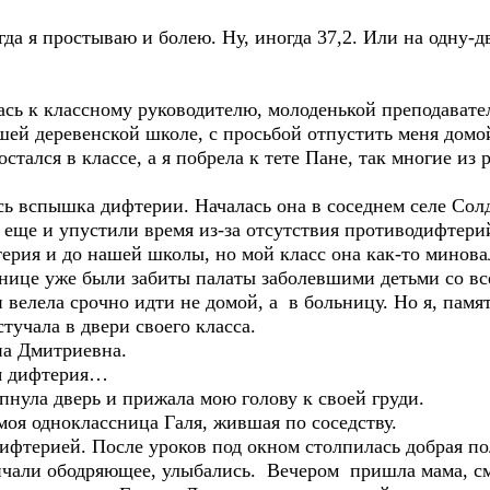
гда я простываю и болею. Ну, иногда 37,2. Или на одну-
лась к классному руководителю, молоденькой преподават
ей деревенской школе, с просьбой отпустить меня домой
стался в классе, а я побрела к тете Пане, так многие из
сь вспышка дифтерии. Началась она в соседнем селе Солд
 еще и упустили время из-за отсутствия противодифтери
ерия и до нашей школы, но мой класс она как-то минов
нице уже были забиты палаты заболевшими детьми со все
 велела срочно идти не домой, а в больницу. Но я, памя
стучала в двери своего класса.
на Дмитриевна.
еня дифтерия…
нула дверь и прижала мою голову к своей груди.
оя одноклассница Галя, жившая по соседству.
 дифтерией. После уроков под окном столпилась добрая п
ричали ободряющее, улыбались. Вечером пришла мама, с