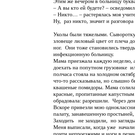
Этим же вечером в больницу буква
– А вы кто ей будете? – осведоми
– Никто… – растерялась моя учит
Ну, раз никто, значит и разговор
Уколы были тяжелыми. Сыворотку 
зловеще лиловый цвет от плеча до
ног. Они тоже становились тверд
инфекционную больницу.
Мама приезжала каждую неделю, а 
доехать на попутном грузовике ил
полчаса стояла на холодном октяб
что-то рассказывала, но слышно 
квашеные помидоры. Мама солила 
красные, пропитанные капустным
обрадовала: разрешили. Через ден
Вскоре привезли мою одноклассни
палату, занавешенную простыней,
Заходить не заходили, но загляды
Меня выписали, когда уже начали
почти непроезжими и ноги в резин