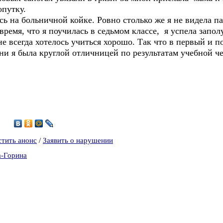
опутку.
сь на больничной койке. Ровно столько же я не видела па
е время, что я поучилась в седьмом классе, я успела зап
не всегда хотелось учиться хорошо. Так что в первый и п
и я была круглой отличницей по результатам учебной че
4
стить анонс
/
Заявить о нарушении
а-Горина