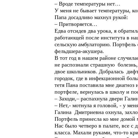
– Вроде температуры нет…
У меня не бывает температуры, ко
Папа досадливо махнул рукой:
– Притворяется…
Едва отсидев два урока, я обрати
работающей после института в наш
сельскую амбулаторию. Портфель о
фельдшера-акушера.
В тот год в нашем районе случила
не распознали страшную болезнь,
двое школьников. Добралась дифт
городок, где в инфекционной боль
тетя Пана поставила мне диагноз и
портфеле, вернулась в школу и по
– Заходи,– распахнула двери Гали
– Нет,- мотнула я головой, - у м
Галина Дмитриевна охнула, захлоп
Портфель принесла ко мне домой м
Нас было четверо в палате, все с
класса. Махали руками, что-то к