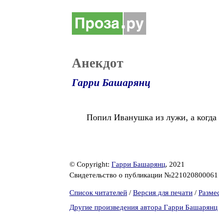
Анекдот
Гарри Башарянц
Попил Иванушка из лужи, а когда 
© Copyright:
Гарри Башарянц
, 2021
Свидетельство о публикации №22102080006
Список читателей
/
Версия для печати
/
Разме
Другие произведения автора Гарри Башарянц