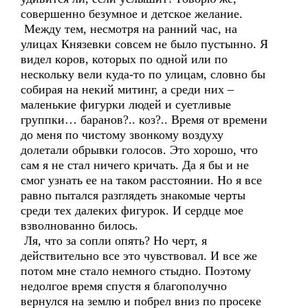
совершенно безумное и детское желание.
Между тем, несмотря на ранний час, на
улицах Князевки совсем не было пустынно. Я
видел коров, которых по одной или по
нескольку вели куда-то по улицам, словно бы
собирая на некий митинг, а среди них –
маленькие фигурки людей и суетливые
группки… баранов?.. коз?.. Время от времени
до меня по чистому звонкому воздуху
долетали обрывки голосов. Это хорошо, что
сам я не стал ничего кричать. Да я бы и не
смог узнать ее на таком расстоянии. Но я все
равно пытался разглядеть знакомые черты
среди тех далеких фигурок. И сердце мое
взволнованно билось.
Ля, что за сопли опять? Но черт, я
действительно все это чувствовал. И все же
потом мне стало немного стыдно. Поэтому
недолгое время спустя я благополучно
вернулся на землю и побрел вниз по просеке