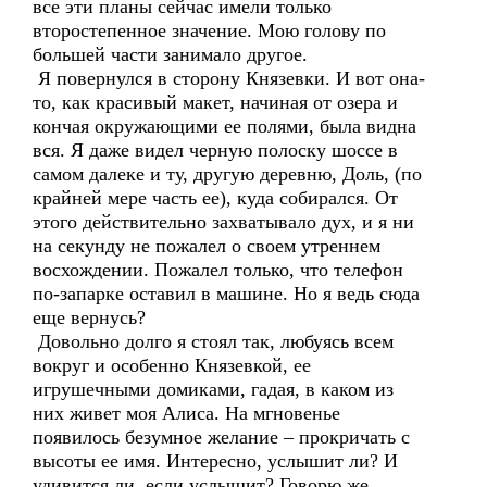
все эти планы сейчас имели только
второстепенное значение. Мою голову по
большей части занимало другое.
Я повернулся в сторону Князевки. И вот она-
то, как красивый макет, начиная от озера и
кончая окружающими ее полями, была видна
вся. Я даже видел черную полоску шоссе в
самом далеке и ту, другую деревню, Доль, (по
крайней мере часть ее), куда собирался. От
этого действительно захватывало дух, и я ни
на секунду не пожалел о своем утреннем
восхождении. Пожалел только, что телефон
по-запарке оставил в машине. Но я ведь сюда
еще вернусь?
Довольно долго я стоял так, любуясь всем
вокруг и особенно Князевкой, ее
игрушечными домиками, гадая, в каком из
них живет моя Алиса. На мгновенье
появилось безумное желание – прокричать с
высоты ее имя. Интересно, услышит ли? И
удивится ли, если услышит? Говорю же,