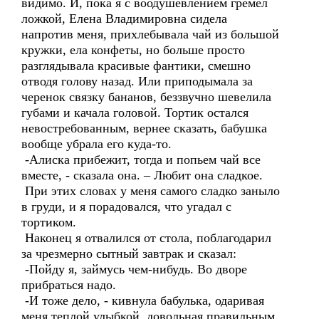
видимо. И, пока я с воодушевлением гремел
ложкой, Елена Владимировна сидела
напротив меня, прихлебывала чай из большой
кружки, ела конфеты, но больше просто
разглядывала красивые фантики, смешно
отводя голову назад. Или приподымала за
черенок связку бананов, беззвучно шевелила
губами и качала головой. Тортик остался
невостребованным, вернее сказать, бабушка
вообще убрала его куда-то.
-Алиска прибежит, тогда и попьем чай все
вместе, - сказала она. – Любит она сладкое.
При этих словах у меня самого сладко заныло
в груди, и я порадовался, что угадал с
тортиком.
Наконец я отвалился от стола, поблагодарил
за чрезмерно сытный завтрак и сказал:
-Пойду я, займусь чем-нибудь. Во дворе
прибраться надо.
-И тоже дело, - кивнула бабулька, одаривая
меня теплой улыбкой, довольная правильным