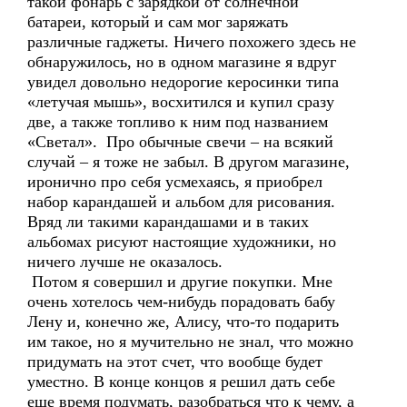
такой фонарь с зарядкой от солнечной
батареи, который и сам мог заряжать
различные гаджеты. Ничего похожего здесь не
обнаружилось, но в одном магазине я вдруг
увидел довольно недорогие керосинки типа
«летучая мышь», восхитился и купил сразу
две, а также топливо к ним под названием
«Светал». Про обычные свечи – на всякий
случай – я тоже не забыл. В другом магазине,
иронично про себя усмехаясь, я приобрел
набор карандашей и альбом для рисования.
Вряд ли такими карандашами и в таких
альбомах рисуют настоящие художники, но
ничего лучше не оказалось.
Потом я совершил и другие покупки. Мне
очень хотелось чем-нибудь порадовать бабу
Лену и, конечно же, Алису, что-то подарить
им такое, но я мучительно не знал, что можно
придумать на этот счет, что вообще будет
уместно. В конце концов я решил дать себе
еще время подумать, разобраться что к чему, а