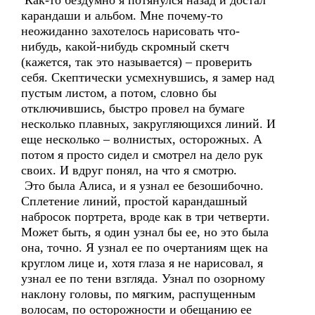
Как-то бездумно я потянулся назад и достал
карандаши и альбом. Мне почему-то
неожиданно захотелось нарисовать что-
нибудь, какой-нибудь скромный скетч
(кажется, так это называется) – проверить
себя. Скептически усмехнувшись, я замер над
пустым листом, а потом, словно бы
отключившись, быстро провел на бумаге
несколько плавных, закругляющихся линий. И
еще несколько – волнистых, осторожных. А
потом я просто сидел и смотрел на дело рук
своих. И вдруг понял, на что я смотрю.
Это была Алиса, и я узнал ее безошибочно.
Сплетение линий, простой карандашный
набросок портрета, вроде как в три четверти.
Может быть, я один узнал бы ее, но это была
она, точно. Я узнал ее по очертаниям щек на
круглом лице и, хотя глаза я не нарисовал, я
узнал ее по тени взгляда. Узнал по озорному
наклону головы, по мягким, распущенным
волосам, по осторожности и обещанию ее