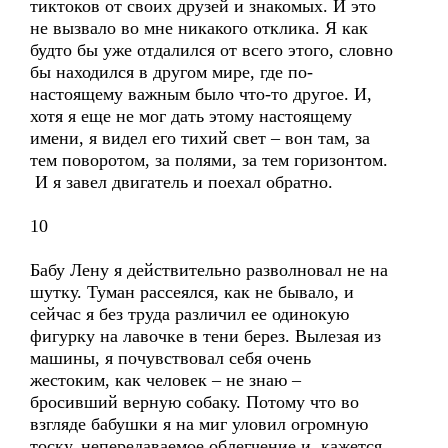
тиктоков от своих друзей и знакомых. И это
не вызвало во мне никакого отклика. Я как
будто бы уже отдалился от всего этого, словно
бы находился в другом мире, где по-
настоящему важным было что-то другое. И,
хотя я еще не мог дать этому настоящему
имени, я видел его тихий свет – вон там, за
тем поворотом, за полями, за тем горизонтом.
И я завел двигатель и поехал обратно.
10
Бабу Лену я действительно разволновал не на
шутку. Туман рассеялся, как не бывало, и
сейчас я без труда различил ее одинокую
фигурку на лавочке в тени берез. Вылезая из
машины, я почувствовал себя очень
жестоким, как человек – не знаю –
бросивший верную собаку. Потому что во
взгляде бабушки я на миг уловил огромную
тоску, непередаваемое облегчение и, кажется,