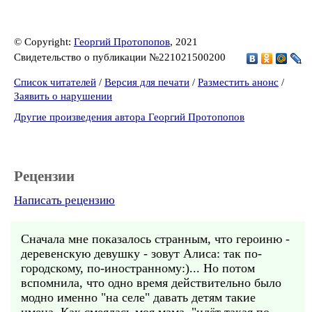
© Copyright:
Георгий Протопопов
, 2021
Свидетельство о публикации №221021500200
Список читателей
/
Версия для печати
/
Разместить анонс
/
Заявить о нарушении
Другие произведения автора Георгий Протопопов
Рецензии
Написать рецензию
Сначала мне показалось странным, что героиню -
деревенскую девушку - зовут Алиса: так по-
городскому, по-иностранному:)... Но потом
вспомнила, что одно время действительно было
модно именно "на селе" давать детям такие