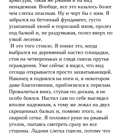
арматуры, такая же ржавая и на вид
ненадежная. Вообще, все это казалось более
чем слегка опасным. Ну и черт бы с ним. Я
забрался на бетонный фундамент, густо
усыпанный хвоей и поросший мхом, пролез
под балкой и, не раздумывая, полез вверх по
узкой лесенке.
И это того стоило. Я понял это, когда
выбрался на деревянный настил площадки,
стоя на четвереньках и глядя сквозь прутья
ограждения. Уже сейчас я видел, что вид
отсюда открывается просто захватывающий.
Наконец я поднялся на ноги и, в некотором
даже благоговении, приблизился к перилам.
Провалиться вниз, ступая по доскам, я не
особо боялся. Настил сам по себе выглядел
вполне надежным, к тому же лежал на двух
скрещенных балках и, помимо этого, на
сварной сетке. Я положил руки на ржавый
уголок, пытаясь смотреть сразу во все
стороны. Ладони слегка горели, потому что