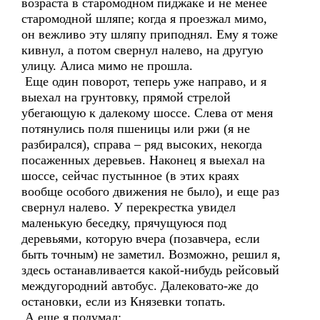
возраста в старомодном пиджаке и не менее
старомодной шляпе; когда я проезжал мимо,
он вежливо эту шляпу приподнял. Ему я тоже
кивнул, а потом свернул налево, на другую
улицу. Алиса мимо не прошла.
Еще один поворот, теперь уже направо, и я
выехал на грунтовку, прямой стрелой
убегающую к далекому шоссе. Слева от меня
потянулись поля пшеницы или ржи (я не
разбирался), справа – ряд высоких, некогда
посаженных деревьев. Наконец я выехал на
шоссе, сейчас пустынное (в этих краях
вообще особого движения не было), и еще раз
свернул налево. У перекрестка увидел
маленькую беседку, прячущуюся под
деревьями, которую вчера (позавчера, если
быть точным) не заметил. Возможно, решил я,
здесь останавливается какой-нибудь рейсовый
междугородний автобус. Далековато-же до
остановки, если из Князевки топать.
А еще я подумал: