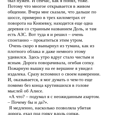
был нужен. И сейчас, как я понял, тоже.
Потому что многое открывается в живом
общении. Вчера мне сказали, что дальше по
шоссе, примерно в трех километрах от
поворота на Князевку, находится еще одна
деревня со странным названием Доль, и там
есть АЗС. Вот туда я и решил – очень
спонтанно – прокатиться этим утром.
Очень скоро я вынырнул из тумана, как из
плотного облака и даже немного этому
удивился. Здесь утро вдруг стало чистым и
ясным. Дорога поворачивала, огибая сопку.
Пожарную вышку на ее вершине я увидел
издалека. Сразу вспомнил о своем намерении.
И, оказывается, я мог думать о чем-то еще
помимо без конца крутившихся в голове
мыслей об Алисе.
«А что? – подумал я с неожиданным азартом.
– Почему бы и да?».
Я медленно, насколько позволяла убитая
дорога, ехал под горку вдоль сопки,