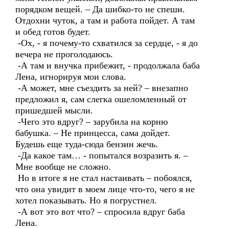
порядком вещей. – Да шибко-то не спеши.
Отдохни чуток, а там и работа пойдет. А там
и обед готов будет.
-Ох, - я почему-то схватился за сердце, - я до
вечера не проголодаюсь.
-А там и внучка прибежит, - продолжала баба
Лена, игнорируя мои слова.
-А может, мне съездить за ней? – внезапно
предложил я, сам слегка ошеломленный от
пришедшей мысли.
-Чего это вдруг? – зарубила на корню
бабушка. – Не принцесса, сама дойдет.
Будешь еще туда-сюда бензин жечь.
-Да какое там… - попытался возразить я. –
Мне вообще не сложно.
Но в итоге я не стал настаивать – побоялся,
что она увидит в моем лице что-то, чего я не
хотел показывать. Но я погрустнел.
-А вот это вот что? – спросила вдруг баба
Лена.