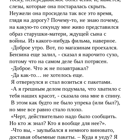
слезы, которые она постаралась скрыть.
Неужели она просидела так все это время,
глядя на дорогу? Почему-то, не знаю почему,
на какую-то секунду мне живо представился
образ старушки-матери, ждущей сына с
войны. Из какого-нибудь фильма, наверное.
-Доброе утро. Вот, по магазинам проехался.
Бензина еще залил, - сказал я нарочито сухо,
потому что на самом деле был потрясен.
-Доброе. Что ж не позавтракал?
-Да как-то… не хотелось еще.
Я отвернулся и стал возиться с пакетами.
-А я грешным делом подумала, что хватило с
тебя наших красот, - сказала она мне в спину.
В этом как будто не было упрека (или был?),
но мне все равно стало плохо.
«Черт, действительно надо было сообщить.
Но кто ж знал? Кто я вообще для нее?».
-Что вы, - заулыбался я немного виновато,
доставая объемные пакеты. – Куда я уеду? Я