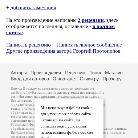
+
добавить замечания
На это произведение написаны
2 рецензии
, здесь
отображается последняя, остальные -
в полном
списке
.
Написать рецензию
Написать личное сообщение
Другие произведения автора Георгий Протопопов
Авторы
Произведения
Рецензии
Поиск
Магазин
Вход для авторов
О портале
Стихи.ру
Проза.ру
Портал Проза.ру предоставляет авторам возможность
свободной публикации своих литературных произведений в
сети Интернет на основании
пользовательского договора
.
Все авторские права на произведения принадлежат авторам
и охраняются
законом
. Перепечатка произведений возможна
Мы используем файлы cookie
только с согласия его автора, к которому вы можете
обратиться на его авторской странице. Ответственность за
для улучшения работы сайта.
тексты произведений авторы несут самостоятельно на
Оставаясь на сайте, вы
основании
правил публикации
и
законодательства
Российской Федерации
. Данные пользователей
соглашаетесь с условиями
обрабатываются на основании
Политики обработки персональных данных
.
использования файлов cookies.
Вы также можете посмотреть более подробную
информацию о портале
и
связаться с администрацией
.