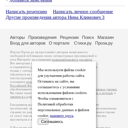
Написать рецензию
Написать личное сообщение
Другие произведения автора Нина Климович 3
Авторы
Произведения
Рецензии
Поиск
Магазин
Вход для авторов
О портале
Стихи.ру
Проза.ру
Портал Проза.ру предоставляет авторам возможность
свободной публикации своих литературных произведений в
сети Интернет на основании
пользовательского договора
.
Все авторские права на произведения принадлежат авторам
и охраняются
законом
. Перепечатка произведений возможна
Мы используем файлы cookie
только с согласия его автора, к которому вы можете
обратиться на его авторской странице. Ответственность за
для улучшения работы сайта.
тексты произведений авторы несут самостоятельно на
Оставаясь на сайте, вы
основании
правил публикации
и
законодательства
Российской Федерации
. Данные пользователей
соглашаетесь с условиями
обрабатываются на основании
Политики обработки персональных данных
.
использования файлов cookies.
Вы также можете посмотреть более подробную
информацию о портале
и
связаться с администрацией
.
Чтобы ознакомиться с
Политикой обработки
Ежедневная аудитория портала Проза.ру – порядка 100 тысяч
посетителей, которые в общей сумме просматривают более полумиллиона
персональных данных и файлов
страниц по данным счетчика посещаемости, который расположен справа
cookie,
нажмите здесь
.
от этого текста. В каждой графе указано по две цифры: количество
просмотров и количество посетителей.
Соглашаюсь
© Все права принадлежат авторам, 2000-2026. Портал работает под