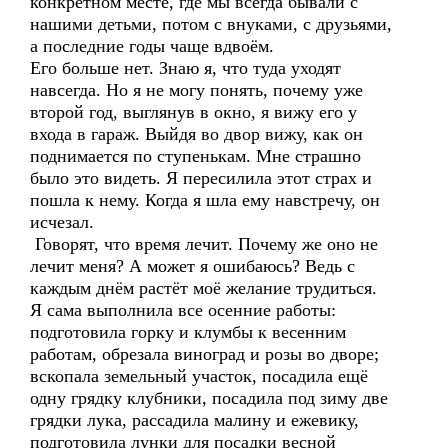
конкретном месте, где мы всегда бывали с
нашими детьми, потом с внуками, с друзьями,
а последние годы чаще вдвоём.
Его больше нет. Знаю я, что туда уходят
навсегда. Но я не могу понять, почему уже
второй год, выглянув в окно, я вижу его у
входа в гараж. Выйдя во двор вижу, как он
поднимается по ступенькам. Мне страшно
было это видеть. Я пересилила этот страх и
пошла к нему. Когда я шла ему навстречу, он
исчезал.
Говорят, что время лечит. Почему же оно не
лечит меня? А может я ошибаюсь? Ведь с
каждым днём растёт моё желание трудиться.
Я сама выполнила все осенние работы:
подготовила горку и клумбы к весенним
работам, обрезала виноград и розы во дворе;
вскопала земельный участок, посадила ещё
одну грядку клубники, посадила под зиму две
грядки лука, рассадила малину и ежевику,
подготовила лунки для посадки весной