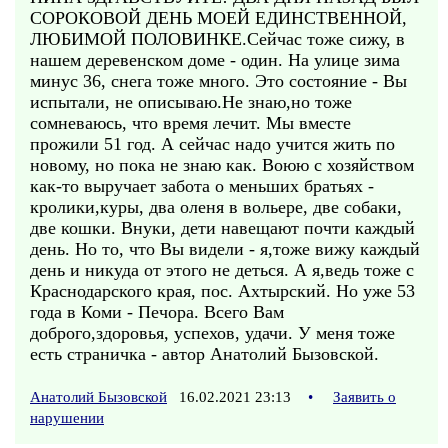
СОРОКОВОЙ ДЕНЬ МОЕЙ ЕДИНСТВЕННОЙ,
ЛЮБИМОЙ ПОЛОВИНКЕ.Сейчас тоже сижу, в
нашем деревенском доме - один. На улице зима
минус 36, снега тоже много. Это состояние - Вы
испытали, не описываю.Не знаю,но тоже
сомневаюсь, что время лечит. Мы вместе
прожили 51 год. А сейчас надо учится жить по
новому, но пока не знаю как. Воюю с хозяйством
как-то выручает забота о меньших братьях -
кролики,куры, два оленя в вольере, две собаки,
две кошки. Внуки, дети навещают почти каждый
день. Но то, что Вы видели - я,тоже вижу каждый
день и никуда от этого не деться. А я,ведь тоже с
Краснодарского края, пос. Ахтырский. Но уже 53
года в Коми - Печора. Всего Вам
доброго,здоровья, успехов, удачи. У меня тоже
есть страничка - автор Анатолий Бызовской.
Анатолий Бызовской
16.02.2021 23:13
•
Заявить о
нарушении