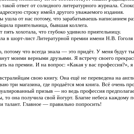
 такой ответ от солидного литературного журнала. Спок
 адресную строку имейл другого уважаемого издания.
ы ушла от нас потому, что зарабатываешь написанием р
бщила приятельница, бывшая коллега.
 пять хохотала, что глубоко удивило приятельницу.
а в шорт-лист Литературной премии имени Н.В. Гоголя 
 потому что всегда знала — это придёт. У меня будут т
нут моими верными друзьями. Я встречу своего прекрасн
ть на премии. И на вопрос: «Какая у вас профессия?», я 
стралийцам свою книгу. Она ещё не переведена на англи
ваю три магазина, где продаётся моя книга. Всё очень п
авуалированный призыв — но ведь профессия предполагае
ы, то она получила свой йогурт. Благие небеса каждому 
ли талант. Главное — правильно попросить!