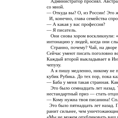
Администратор просиял. Австрал
со мной.
— Откуда вы? О, из России! Это ж
И, конечно, глава семейства спро
— А какая у вас профессия?
— Я писатель.
Они снова хором воскликнули: «О
интонацию у людей, когда они сл
Странно, почему? Чай, на дворе н
Сейчас умеют писать поголовно в
Каждый второй выкладывает в Ин
чепуху.
А я пишу медленно, никому не по
кубик Рубика. До тех пор, пока к
— Баба у меня такая странная. Ка
Это было семнадцать лет назад. 
нестандартный приз — стать отцом
— Кому нужна твоя писанина! Сп
Это было пятнадцать лет назад. П
ранит сильнее, чем уничтожающие
«Мы не можем опубликовать ваш р