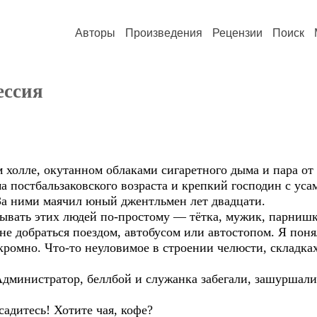
Авторы
Произведения
Рецензии
Поиск
ессия
 холле, окутанном облаками сигаретного дыма и пара от
а постбальзаковского возраста и крепкий господин с уса
а ними маячил юный джентльмен лет двадцати.
вать этих людей по-простому — тётка, мужик, парниш
не добраться поездом, автобусом или автостопом. Я понял
кромно. Что-то неуловимое в строении челюсти, складка
дминистратор, беллбой и служанка забегали, зашуршали
адитесь! Хотите чая, кофе?