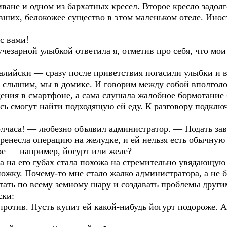
не и одном из бархатных кресел. Второе кресло задолг
вших, белокожее существо в этом маленьком отеле. Инос
с вами!
учезарной улыбкой ответила я, отметив про себя, что мои
лийски — сразу после приветствия погасили улыбки и в
е слышим, мы в домике. И говорим между собой вполголо
ния в смартфоне, а сама слушала жалобное бормотание 
есь смогут найти подходящую ей еду. К разговору подклю
олчаса! — любезно объявил администратор. — Подать зав
ренесла операцию на желудке, и ей нельзя есть обычную
ое — например, йогурт или желе?
на его губах стала похожа на стремительно увядающую 
жку. Почему-то мне стало жалко администратора, а не б
тать по всему земному шару и создавать проблемы други
ски:
против. Пусть купит ей какой-нибудь йогурт подороже.