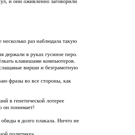
ул, и они оживлённо заговорили
 несколько раз наблюдала такую
я держали в руках гусиное перо.
ёлкать клавишами компьютеров.
 слащавые вирши и безграмотную
аю фразы во все стороны, как
ий в генетической лотерее
о он понимает!
 обиды я долго плакала. Ничто не
ной политике».