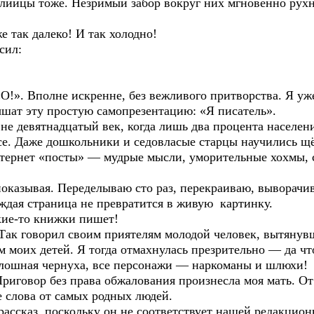
ийцы тоже. Незримый забор вокруг них мгновенно рухн
е так далеко! И так холодно!
сил:
!». Вполне искренне, без вежливого притворства. Я уже
ышат эту простую самопрезентацию: «Я писатель».
е девятнадцатый век, когда лишь два процента населени
се. Даже дошкольники и седовласые старцы научились щ
тернет «посты» — мудрые мысли, уморительные хохмы,
казывая. Переделываю сто раз, перекраиваю, выворачив
аждая страница не превратится в живую картинку.
кие-то книжки пишет!
Так говорил своим приятелям молодой человек, вытянувш
 моих детей. Я тогда отмахнулась презрительно — да чт
лошная чернуха, все персонажи — наркоманы и шлюхи!
риговор без права обжалования произнесла моя мать. От
 слова от самых родных людей.
ассказ, поскольку он не соответствует нашей редакцион