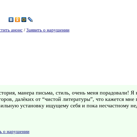
7
стить анонс
/
Заявить о нарушении
стория, манера письма, стиль, очень меня порадовали! Я 
второв, далёких от “чистой литературы”, что кажется мне
авильную установку ищущему себя и пока несчастному не
ь о нарушении