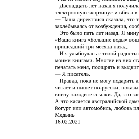
Двенадцать лет назад я получила
электронную «корзину» и вбила в
— Наша директриса сказала, что т
захлёбываясь от возбуждения, соо
Это было пять лет назад. Я минут
«Ваша книга «Большие воды» вошл
пришедший три месяца назад.
И я улыбнулась с тихой радостью,
моими книгами. Многие из них ста
печатать меня, поощрять и выдвига
— Я писатель.
Правда, пока не могу подарить ав
читает и пишет по-русски, показы
внизу находите ссылки. Да, это з
А что касается австралийской дам
йогурт или автомобиль, любовь и
Медынь
16.02.2021