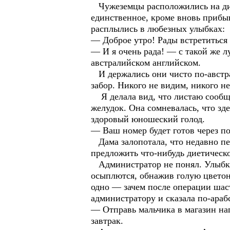
Чужеземцы расположились на дива
единственное, кроме вновь прибы
расплылись в любезных улыбках:
— Доброе утро! Рады встретиться 
— И я очень рада! — с такой же л
австралийском английском.
И держались они чисто по-австра
забор. Никого не видим, никого н
Я делала вид, что листаю сообще
желудок. Она сомневалась, что зд
здоровый юношеский голод.
— Ваш номер будет готов через п
Дама залопотала, что недавно пе
предложить что-нибудь диетическ
Администратор не понял. Улыбка 
осыплются, обнажив голую цветоно
одно — зачем после операции шас
администратору и сказала по-араб
— Отправь мальчика в магазин на
завтрак.