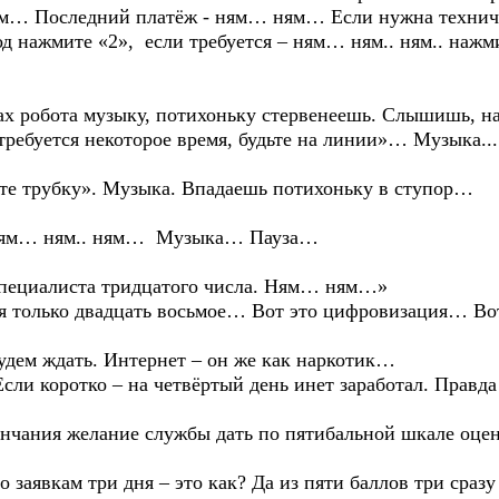
м… Последний платёж - ням… ням… Если нужна техниче
од нажмите «2», если требуется – ням… ням.. ням.. наж
обота музыку, потихоньку стервенеешь. Слышишь, на
 требуется некоторое время, будьте на линии»… Музыка
адите трубку». Музыка. Впадаешь потихоньку в ступ
- ням… ням.. ням… Музыка… Пауза…
специалиста тридцатого числа. Ням… ням…»
дня только двадцать восьмое… Вот это цифровизация… В
м ждать. Интернет – он же как наркотик…
 Если коротко – на четвёртый день инет заработал. Прав
ончания желание службы дать по пятибальной шкале оце
явкам три дня – это как? Да из пяти баллов три сразу 