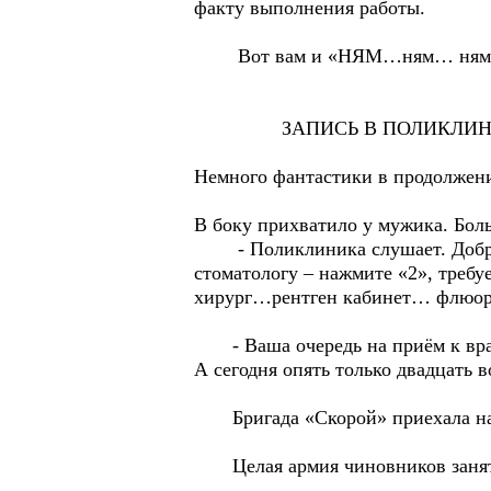
факту выполнения работы.
Вот вам и «НЯМ…ням… ням
ЗАПИСЬ В ПОЛИКЛИНИ
Немного фантастики в продолжени
В боку прихватило у мужика. Бол
- Поликлиника слушает. Доброго
стоматологу – нажмите «2», требу
хирург…рентген кабинет… флю
- Ваша очередь на приём к врачу
А сегодня опять только двадцат
Бригада «Скорой» приехала н
Целая армия чиновников занята 