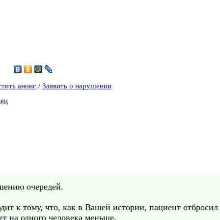
8
стить анонс
/
Заявить о нарушении
рец
шению очередей.
т к тому, что, как в Вашей истории, пациент отбросил 
ет на одного человека меньше.