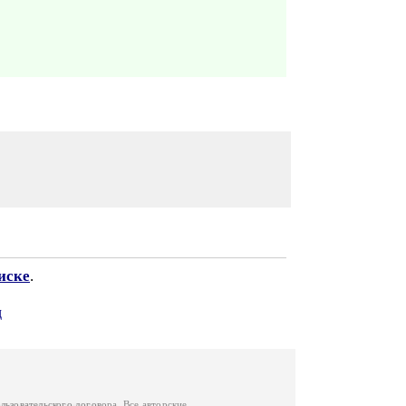
иске
.
ц
льзовательского договора
. Все авторские