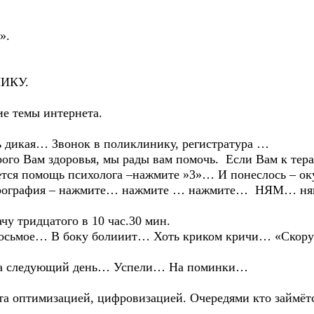
».
КУ.
е темы интернета.
ь дикая… Звонок в поликлинику, регистратура …
 Вам здоровья, мы рады вам помочь. Если Вам к терап
ется помощь психолога –нажмите »3»… И понеслось – оку
орография – нажмите… нажмите … нажмите… НЯМ… н
 тридцатого в 10 час.30 мин.
ь восьмое… В боку болииит… Хоть криком кричи… «Ско
а следующий день… Успели… На поминки…
оптимизацией, цифровизацией. Очередями кто займёт