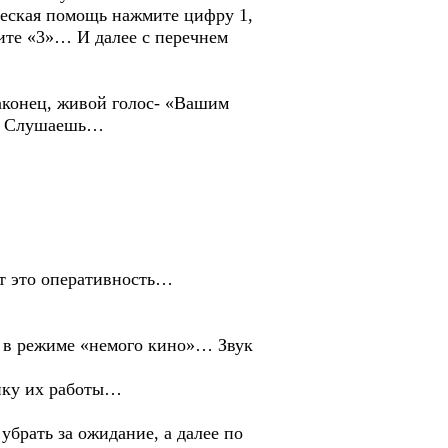
ская помощь нажмите цифру 1,
мите «3»… И далее с перечнем
конец, живой голос- «Вашим
... Слушаешь…
ор…
от это оперативность…
да в режиме «немого кино»… Звук
нку их работы…
убрать за ожидание, а далее по