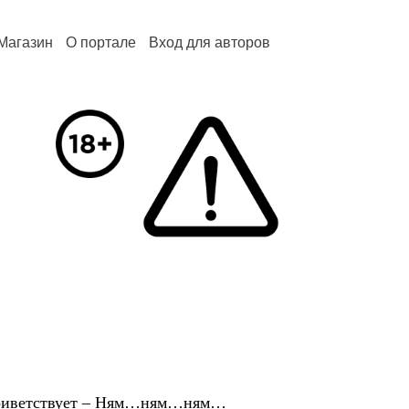
Магазин
О портале
Вход для авторов
приветствует – Ням…ням…ням…