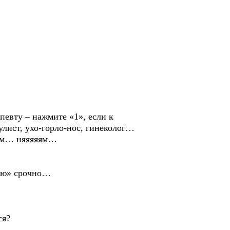
евту – нажмите «1», если к
лист, ухо-горло-нос, гинеколог…
ям… няяяяям…
рую» срочно…
ся?