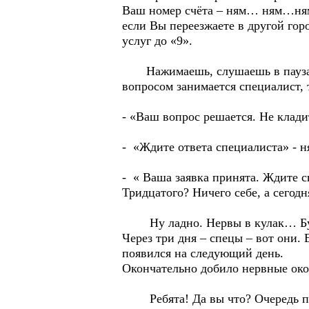
Ваш номер счёта – ням… ням…ня
если Вы переезжаете в другой гор
услуг до «9».
Нажимаешь, слушаешь в паузах р
вопросом занимается специалист,
- «Ваш вопрос решается. Не кл
- «Ждите ответа специалиста» 
- « Ваша заявка принята. Ждите 
Тридцатого? Ничего себе, а сего
Ну ладно. Нервы в кулак… Буде
Через три дня – спецы – вот они.
появился на следующий день.
Окончательно добило нервные ок
Ребята! Да вы что? Очередь по за