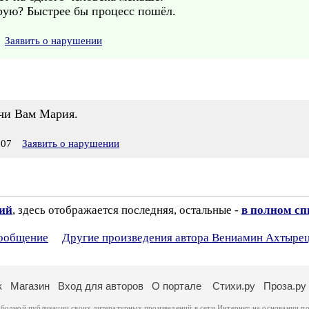
орую? Быстрее бы процесс пошёл.
Заявить о нарушении
ачи Вам Мария.
:07
Заявить о нарушении
зий
, здесь отображается последняя, остальные -
в полном сп
сообщение
Другие произведения автора Вениамин Ахтыре
к
Магазин
Вход для авторов
О портале
Стихи.ру
Проза.ру
ободной публикации своих литературных произведений в сети Интернет на основании
по