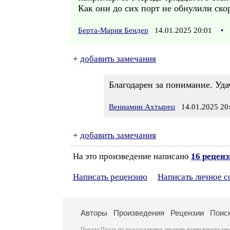
Как они до сих порт не обнулили ск
Берта-Мария Бендер
14.01.2025 20:01
•
+
добавить замечания
Благодарен за понимание. Уд
Вениамин Ахтырец
14.01.2025 20
+
добавить замечания
На это произведение написано
16 рецен
Написать рецензию
Написать личное 
Авторы
Произведения
Рецензии
Поис
Портал Проза.ру предоставляет авторам возможность св