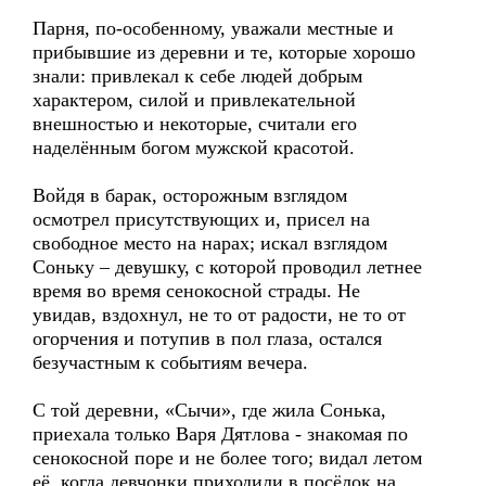
Парня, по-особенному, уважали местные и
прибывшие из деревни и те, которые хорошо
знали: привлекал к себе людей добрым
характером, силой и привлекательной
внешностью и некоторые, считали его
наделённым богом мужской красотой.
Войдя в барак, осторожным взглядом
осмотрел присутствующих и, присел на
свободное место на нарах; искал взглядом
Соньку – девушку, с которой проводил летнее
время во время сенокосной страды. Не
увидав, вздохнул, не то от радости, не то от
огорчения и потупив в пол глаза, остался
безучастным к событиям вечера.
С той деревни, «Сычи», где жила Сонька,
приехала только Варя Дятлова - знакомая по
сенокосной поре и не более того; видал летом
её, когда девчонки приходили в посёлок на