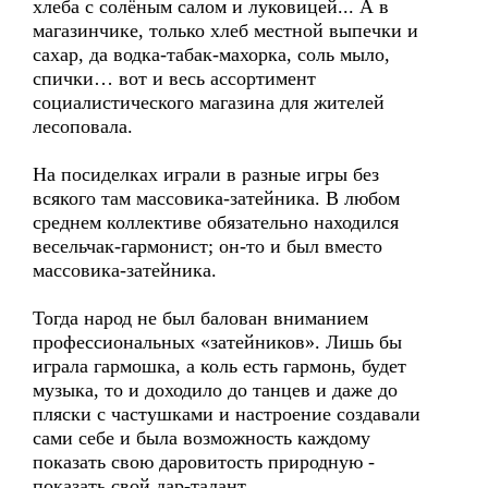
хлеба с солёным салом и луковицей... А в
магазинчике, только хлеб местной выпечки и
сахар, да водка-табак-махорка, соль мыло,
спички… вот и весь ассортимент
социалистического магазина для жителей
лесоповала.
На посиделках играли в разные игры без
всякого там массовика-затейника. В любом
среднем коллективе обязательно находился
весельчак-гармонист; он-то и был вместо
массовика-затейника.
Тогда народ не был балован вниманием
профессиональных «затейников». Лишь бы
играла гармошка, а коль есть гармонь, будет
музыка, то и доходило до танцев и даже до
пляски с частушками и настроение создавали
сами себе и была возможность каждому
показать свою даровитость природную -
показать свой дар-талант.