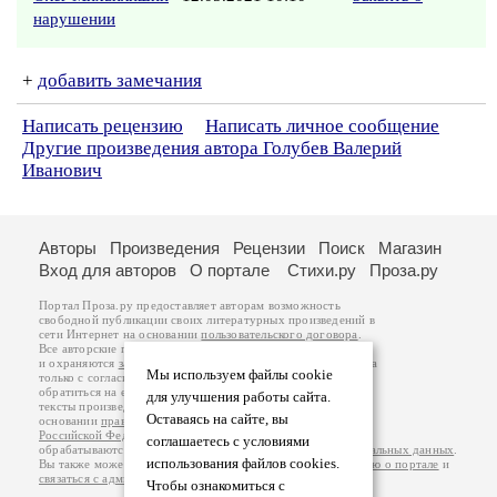
нарушении
+
добавить замечания
Написать рецензию
Написать личное сообщение
Другие произведения автора Голубев Валерий
Иванович
Авторы
Произведения
Рецензии
Поиск
Магазин
Вход для авторов
О портале
Стихи.ру
Проза.ру
Портал Проза.ру предоставляет авторам возможность
свободной публикации своих литературных произведений в
сети Интернет на основании
пользовательского договора
.
Все авторские права на произведения принадлежат авторам
и охраняются
законом
. Перепечатка произведений возможна
Мы используем файлы cookie
только с согласия его автора, к которому вы можете
обратиться на его авторской странице. Ответственность за
для улучшения работы сайта.
тексты произведений авторы несут самостоятельно на
Оставаясь на сайте, вы
основании
правил публикации
и
законодательства
Российской Федерации
. Данные пользователей
соглашаетесь с условиями
обрабатываются на основании
Политики обработки персональных данных
.
использования файлов cookies.
Вы также можете посмотреть более подробную
информацию о портале
и
связаться с администрацией
.
Чтобы ознакомиться с