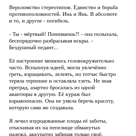
Вероломство стереотипов. Единство и борьба
противоположностей. Инь и Янь. В абсолюте
и то, и другое - погибель.
- Ты - мёртвый! Понимаешь?! - она полыхала,
беспорядочно разбрасывая искры. -
Бездушный педант...
Её настроение менялось головокружительно
часто. Вспыхнув идеей, могла увлечённо
греть, взращивать, лелеять, но тотчас быстро
теряла терпение и оставляла тлеть. Не зная
преград, азартно бросалась из одной
авантюры в другую. Её кураж был
взрывоопасен. Она не умела беречь красоту,
которую сама же создавала.
Я лечил изуродованные плоды её заботы,
отыскивая их на пепелище обманутых
надежд, аккуратно забирая только своё,