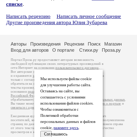
списке
.
Написать рецензию
Написать личное сообщение
Другие произведения автора Юлия Зубарева
Авторы
Произведения
Рецензии
Поиск
Магазин
Вход для авторов
О портале
Стихи.ру
Проза.ру
Портал Проза.ру предоставляет авторам возможность
свободной публикации своих литературных произведений в
сети Интернет на основании
пользовательского договора
.
Все авторские права на произведения принадлежат авторам
и охраняются
законом
. Перепечатка произведений возможна
Мы используем файлы cookie
только с согласия его автора, к которому вы можете
обратиться на его авторской странице. Ответственность за
для улучшения работы сайта.
тексты произведений авторы несут самостоятельно на
Оставаясь на сайте, вы
основании
правил публикации
и
законодательства
Российской Федерации
. Данные пользователей
соглашаетесь с условиями
обрабатываются на основании
Политики обработки персональных данных
.
использования файлов cookies.
Вы также можете посмотреть более подробную
информацию о портале
и
связаться с администрацией
.
Чтобы ознакомиться с
Политикой обработки
Ежедневная аудитория портала Проза.ру – порядка 100 тысяч
посетителей, которые в общей сумме просматривают более полумиллиона
персональных данных и файлов
страниц по данным счетчика посещаемости, который расположен справа
cookie,
нажмите здесь
.
от этого текста. В каждой графе указано по две цифры: количество
просмотров и количество посетителей.
Соглашаюсь