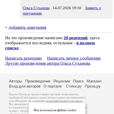
Ольга Суханова
14.07.2026 19:10
Заявить о
нарушении
+
добавить замечания
На это произведение написано
20 рецензий
, здесь
отображается последняя, остальные -
в полном
списке
.
Написать рецензию
Написать личное сообщение
Другие произведения автора Ольга Суханова
Авторы
Произведения
Рецензии
Поиск
Магазин
Вход для авторов
О портале
Стихи.ру
Проза.ру
Портал Проза.ру предоставляет авторам возможность
свободной публикации своих литературных произведений в
сети Интернет на основании
пользовательского договора
.
Все авторские права на произведения принадлежат авторам
и охраняются
законом
. Перепечатка произведений возможна
Мы используем файлы cookie
только с согласия его автора, к которому вы можете