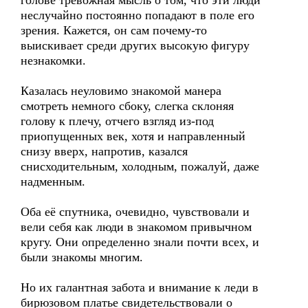
голове тревожная мысль о том, что эти люди
неслучайно постоянно попадают в поле его
зрения. Кажется, он сам почему-то
выискивает среди других высокую фигуру
незнакомки.
Казалась неуловимо знакомой манера
смотреть немного сбоку, слегка склоняя
голову к плечу, отчего взгляд из-под
приопущенных век, хотя и направленный
снизу вверх, напротив, казался
снисходительным, холодным, пожалуй, даже
надменным.
Оба её спутника, очевидно, чувствовали и
вели себя как люди в знакомом привычном
кругу. Они определенно знали почти всех, и
были знакомы многим.
Но их галантная забота и внимание к леди в
бирюзовом платье свидетельствовали о