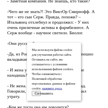
- Заметная компания. Не знаешь, кто такие?
-Чего же не знать?! Это ВиктОр Смирнофф. А
тот – его сын Серж. Правда, похожи? –
Итальянец отхлебнул и продолжил: - У них
очень приличные активы в фармбизнесе. А
Серж вообще - научное светило. Биолог.
-Они русские?
Мы используем файлы cookie
-Да, из России. И в последнее время успешно
для улучшения работы сайта.
вкладываются там в биотехнологии.
Оставаясь на сайте, вы
соглашаетесь с условиями
- И жена у ВиктОра привлекательная, не
использования файлов cookies.
Чтобы ознакомиться с
находишь?
Политикой обработки
персональных данных и файлов
- Не жена. Та умерла несколько лет назад.
cookie,
нажмите здесь
.
Говорили, что он, бедняга, тяжко пережил
Соглашаюсь
утрату.
-Кем же тогда она им доводится?