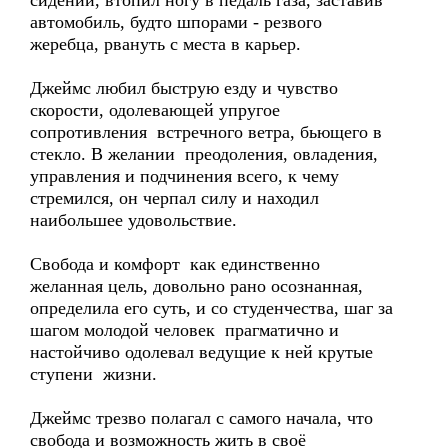
сидении, втопил ногу в педаль газа, заставив
автомобиль, будто шпорами - резвого
жеребца, рвануть с места в карьер.
Джеймс любил быструю езду и чувство
скорости, одолевающей упругое
сопротивления встречного ветра, бьющего в
стекло. В желании преодоления, овладения,
управления и подчинения всего, к чему
стремился, он черпал силу и находил
наибольшее удовольствие.
Свобода и комфорт как единственно
желанная цель, довольно рано осознанная,
определила его суть, и со студенчества, шаг за
шагом молодой человек прагматично и
настойчиво одолевал ведущие к ней крутые
ступени жизни.
Джеймс трезво полагал с самого начала, что
свобода и возможность жить в своё