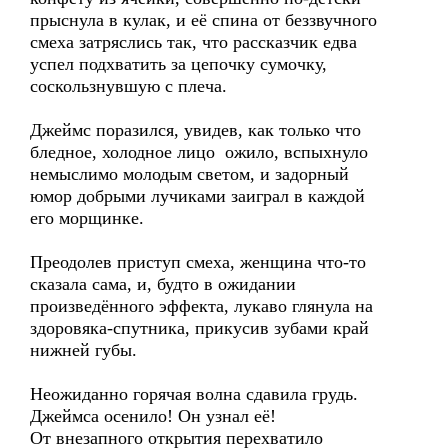
прыснула в кулак, и её спина от беззвучного
смеха затряслись так, что рассказчик едва
успел подхватить за цепочку сумочку,
соскользнувшую с плеча.
Джеймс поразился, увидев, как только что
бледное, холодное лицо ожило, вспыхнуло
немыслимо молодым светом, и задорный
юмор добрыми лучиками заиграл в каждой
его морщинке.
Преодолев приступ смеха, женщина что-то
сказала сама, и, будто в ожидании
произведённого эффекта, лукаво глянула на
здоровяка-спутника, прикусив зубами край
нижней губы.
Неожиданно горячая волна сдавила грудь.
Джеймса осенило! Он узнал её!
От внезапного открытия перехватило