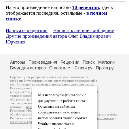
На это произведение написано
10 рецензий
, здесь
отображается последняя, остальные -
в полном
списке
.
Написать рецензию
Написать личное сообщение
Другие произведения автора Олег Владимирович
Юрченко
Авторы
Произведения
Рецензии
Поиск
Магазин
Вход для авторов
О портале
Стихи.ру
Проза.ру
Портал Проза.ру предоставляет авторам возможность
свободной публикации своих литературных произведений в
сети Интернет на основании
пользовательского договора
.
Все авторские права на произведения принадлежат авторам
и охраняются
законом
. Перепечатка произведений возможна
Мы используем файлы cookie
только с согласия его автора, к которому вы можете
обратиться на его авторской странице. Ответственность за
для улучшения работы сайта.
тексты произведений авторы несут самостоятельно на
Оставаясь на сайте, вы
основании
правил публикации
и
законодательства
Российской Федерации
. Данные пользователей
соглашаетесь с условиями
обрабатываются на основании
Политики обработки персональных данных
.
использования файлов cookies.
Вы также можете посмотреть более подробную
информацию о портале
и
связаться с администрацией
.
Чтобы ознакомиться с