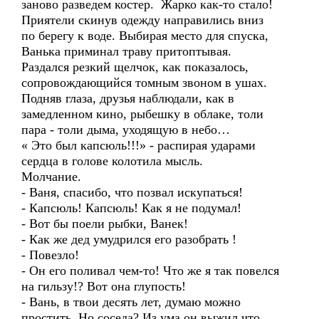
заново разведем костер. Жарко как-то стало!
Приятели скинув одежду направились вниз
по берегу к воде. Выбирая место для спуска,
Ванька приминал траву притоптывая.
Раздался резкий щелчок, как показалось,
сопровождающийся томным звоном в ушах.
Подняв глаза, друзья наблюдали, как в
замедленном кино, рыбешку в облаке, толи
пара - толи дыма, уходящую в небо…
« Это был капсюль!!!» - распирая ударами
сердца в голове колотила мысль.
Молчание.
- Ваня, спасибо, что позвал искупаться!
- Капсюль! Капсюль! Как я не подумал!
- Вот бы поели рыбки, Ванек!
- Как же дед умудрился его разобрать !
- Повезло!
- Он его поливал чем-то! Что же я так повелся
на гильзу!? Вот она глупость!
- Вань, в твои десять лет, думаю можно
простить. Но соседа? Из ума он выжил что