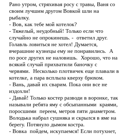
Рано утром, стряхивая росу с травы, Ваня со
своим лучшим другом Вовкой шли на
рыбалку.
- Вов, как тебе мой котелок?
- Тяжелый, неудобный! Только если что
случайно не опрокинешь. - ответил друг.
Голавль ловиться не хотел! Думается,
вчерашние кузнецы ему не понравились. А
по росе других не наловишь. Хорошо, что на
всякий случай прихватили баночку с
червями. Несколько плотвичек еще плавали в
котелке, а пара всплыла кверху брюхом.
- Вань, давай их сварим. Пока они все не
издохли!
- Давай! Только костер разводи в воронке, так
называли ребята яму с обсыпанными краями,
поросшими переем, метров пяти диаметром.
Володька набрал сушняка и скрылся в яме на
берегу. Потянуло дымом костра.
- Вовка пойдем, искупаемся! Если потухнет,