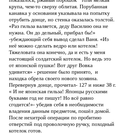
показалось, ржавый порошок толи мелкая
крупа, чем-то сверху облитая. Порубанная
канавка у основания указывала на попытку
отрубить донце, но стенка оказалась толстой.
«Раз гильза валяется, деду Василию она не
нужна. Он до дельный, прибрал бы!»
-убеждающий себя вывод сделал Ваня. «Из
неё можно сделать ведро или котелок!
Тяжеловата она конечно, да и есть у меня
настоящий солдатский котелок. Но ведь это
от японской пушки! Вот друг Вовка
удивится» - решение было принято, и
находка обрела своего нового хозяина.
Перевернув донце, прочитал- 127 и ниже 38 г.
« И не японская гильза! Японцы русскими
буквами год не пишут! Но всё равно
сгодится!»- убедив себя в необходимости
владения данным предметом, пошёл домой.
После нехитрой операции по пробитию
отверстий под проволочную ручку, походный
котелок готов.