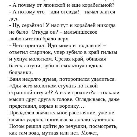
- А почему от японской и еще корабельной?
- А потому что – иди отсюда! – начал злится
дед.
- Ну, серьёзно! У нас тут и кораблей никогда
не было! Откуда он? – мальчишеское
любопытство брало верх.
- Чего пристал! Иди мимо и подальше! –
ответил старичок, упер зубило в край гильзы
и ухнул молотком. Срезая край, обнажая
блеск латуни, зубило скользнуло вдоль
болванки.
Ваня недолго думая, поторопился удалиться.
«Для чего молотком стучать по такой
страшной штуке!? А если грохнет?» - толкали
мысли друг друга в голове. Оглядываясь, даже
представил, взрыв и воронку…
Преодолев значительное расстояние, уже не
слыша ударов, принялся за ловлю кузнецов.
Потом решил дойти до речушки, посмотреть,
как там вода, мутная или нет. Может,