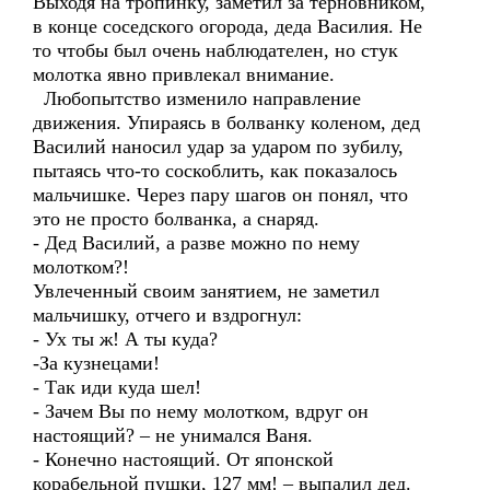
Выходя на тропинку, заметил за терновником,
в конце соседского огорода, деда Василия. Не
то чтобы был очень наблюдателен, но стук
молотка явно привлекал внимание.
Любопытство изменило направление
движения. Упираясь в болванку коленом, дед
Василий наносил удар за ударом по зубилу,
пытаясь что-то соскоблить, как показалось
мальчишке. Через пару шагов он понял, что
это не просто болванка, а снаряд.
- Дед Василий, а разве можно по нему
молотком?!
Увлеченный своим занятием, не заметил
мальчишку, отчего и вздрогнул:
- Ух ты ж! А ты куда?
-За кузнецами!
- Так иди куда шел!
- Зачем Вы по нему молотком, вдруг он
настоящий? – не унимался Ваня.
- Конечно настоящий. От японской
корабельной пушки, 127 мм! – выпалил дед.