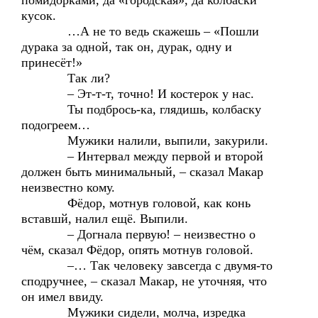
помидорками, да «городская», да колбаски
кусок.
…А не то ведь скажешь – «Пошли
дурака за одной, так он, дурак, одну и
принесёт!»
Так ли?
– Эт-т-т, точно! И костерок у нас.
Ты подбрось-ка, глядишь, колбаску
подогреем…
Мужики налили, выпили, закурили.
– Интервал между первой и второй
должен быть минимальный, – сказал Макар
неизвестно кому.
Фёдор, мотнув головой, как конь
вставшй, налил ещё. Выпили.
– Догнала первую! – неизвестно о
чём, сказал Фёдор, опять мотнув головой.
–… Так человеку завсегда с двумя-то
сподручнее, – сказал Макар, не уточняя, что
он имел ввиду.
Мужики сидели, молча, изредка