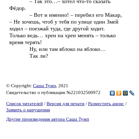
– Так это…– хотел что-то сказать
Фёдор.
– Вот и именно! – перебил его Макар,
– Не хочешь, чтоб у тебя по улице один Змей
ходил – поезжай туда, где другой ходит.
Только ведь… хрен на хрен менять – только
время терять!
Ну, или там яблоко на яблоко…
Так ли?
© Copyright:
Саша Тумп
, 2021
Свидетельство о публикации №221032500972
Список читателей
/
Версия для печати
/
Разместить анонс
/
Заявить о нарушении
Другие произведения автора Саша Тумп