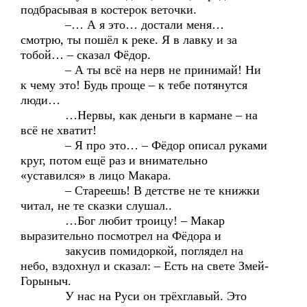
подбрасывая в костерок веточки.
–… А я это… достали меня…
смотрю, ты пошёл к реке. Я в лавку и за
тобой… – сказал Фёдор.
– А ты всё на нерв не принимай! Ни
к чему это! Будь проще – к тебе потянутся
люди…
…Нервы, как деньги в кармане – на
всё не хватит!
– Я про это… – Фёдор описал руками
круг, потом ещё раз и внимательно
«уставился» в лицо Макара.
– Стареешь! В детстве не те книжки
читал, не те сказки слушал..
…Бог любит троицу! – Макар
выразительно посмотрел на Фёдора и
закусив помидоркой, поглядел на
небо, вздохнул и сказал: – Есть на свете Змей-
Горыныч.
У нас на Руси он трёхглавый. Это