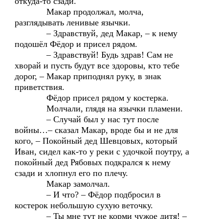
откуда-то сзади.
Макар продолжал, молча,
разглядывать ленивые язычки.
– Здравствуй, дед Макар, – к нему
подошёл Фёдор и присел рядом.
– Здравствуй! Будь здрав! Сам не
хворай и пусть будут все здоровы, кто тебе
дорог, – Макар приподнял руку, в знак
приветствия.
Фёдор присел рядом у костерка.
Молчали, глядя на язычки пламени.
– Случай был у нас тут после
войны…– сказал Макар, вроде бы и не для
кого, – Покойный дед Шевцовых, который
Иван, сидел как-то у реки с удочкой поутру, а
покойный дед Рябовых подкрался к нему
сзади и хлопнул его по плечу.
Макар замолчал.
– И что? – Фёдор подбросил в
костерок небольшую сухую веточку.
– Ты мне тут не корми чужое дитя! –