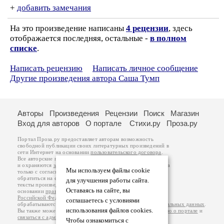
+
добавить замечания
На это произведение написаны
4 рецензии
, здесь
отображается последняя, остальные -
в полном
списке
.
Написать рецензию
Написать личное сообщение
Другие произведения автора Саша Тумп
Авторы
Произведения
Рецензии
Поиск
Магазин
Вход для авторов
О портале
Стихи.ру
Проза.ру
Портал Проза.ру предоставляет авторам возможность
свободной публикации своих литературных произведений в
сети Интернет на основании
пользовательского договора
.
Все авторские права на произведения принадлежат авторам
и охраняются
законом
. Перепечатка произведений возможна
Мы используем файлы cookie
только с согласия его автора, к которому вы можете
обратиться на его авторской странице. Ответственность за
для улучшения работы сайта.
тексты произведений авторы несут самостоятельно на
Оставаясь на сайте, вы
основании
правил публикации
и
законодательства
Российской Федерации
. Данные пользователей
соглашаетесь с условиями
обрабатываются на основании
Политики обработки персональных данных
.
использования файлов cookies.
Вы также можете посмотреть более подробную
информацию о портале
и
связаться с администрацией
.
Чтобы ознакомиться с