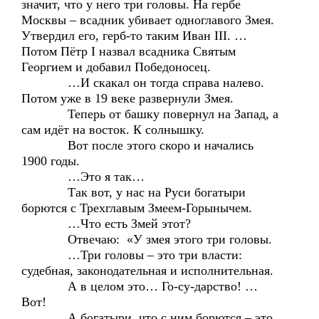
значит, что у него три головы. На гербе
Москвы – всадник убивает одноглавого Змея.
Утвердил его, герб-то таким Иван III. …
Потом Пётр I назвал всадника Святым
Георгием и добавил Победоносец.
…И скакал он тогда справа налево.
Потом уже в 19 веке развернули Змея.
Теперь от башку повернул на Запад, а
сам идёт на восток. К солнышку.
Вот после этого скоро и начались
1900 годы.
…Это я так…
Так вот, у нас на Руси богатыри
борются с Трехглавым Змеем-Горынычем.
…Что есть Змей этот?
Отвечаю: «У змея этого три головы.
…Три головы – это три власти:
судебная, законодательная и исполнительная.
А в целом это… Го-су-дарство! …
Вот!
А богатыри, что с ним борются – это