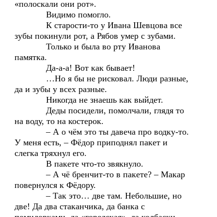
«полоскали они рот».
Видимо помогло.
К старости-то у Ивана Шевцова все
зубы покинули рот, а Рябов умер с зубами.
Только и была во рту Иванова
памятка.
Да-а-а! Вот как бывает!
…Но я бы не рисковал. Люди разные,
да и зубы у всех разные.
Никогда не знаешь как выйдет.
Деды посидели, помолчали, глядя то
на воду, то на костерок.
– А о чём это ты давеча про водку-то.
У меня есть, – Фёдор приподнял пакет и
слегка тряхнул его.
В пакете что-то звякнуло.
– А чё бренчит-то в пакете? – Макар
повернулся к Фёдору.
– Так это… две там. Небольшие, но
две! Да два стаканчика, да банка с