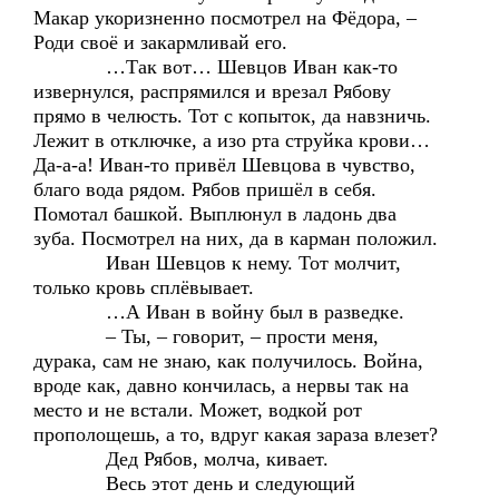
Макар укоризненно посмотрел на Фёдора, –
Роди своё и закармливай его.
…Так вот… Шевцов Иван как-то
извернулся, распрямился и врезал Рябову
прямо в челюсть. Тот с копыток, да навзничь.
Лежит в отключке, а изо рта струйка крови…
Да-а-а! Иван-то привёл Шевцова в чувство,
благо вода рядом. Рябов пришёл в себя.
Помотал башкой. Выплюнул в ладонь два
зуба. Посмотрел на них, да в карман положил.
Иван Шевцов к нему. Тот молчит,
только кровь сплёвывает.
…А Иван в войну был в разведке.
– Ты, – говорит, – прости меня,
дурака, сам не знаю, как получилось. Война,
вроде как, давно кончилась, а нервы так на
место и не встали. Может, водкой рот
прополощешь, а то, вдруг какая зараза влезет?
Дед Рябов, молча, кивает.
Весь этот день и следующий