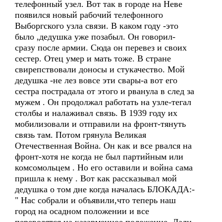
телефонный узел. Вот так в городе на Неве
появился новый рабочий телефонного
Выборгского узла связи. В каком году -это
было ,дедушка уже позабыл. Он говорил-
сразу после армии. Сюда он перевез и своих
сестер. Отец умер и мать тоже. В стране
свирепствовали доносы и стукачество. Мой
дедушка -не лез вовсе эти свары-а вот его
сестра пострадала от этого и рванула в след за
мужем . Он продолжал работать на узле-тегал
столбы и налаживал связь. В 1939 году их
мобилизовали и отправили на фронт-тянуть
связь там. Потом грянула Великая
Отечественная Война. Он как и все рвался на
фронт-хотя не когда не был партийным или
комсомольцем . Но его оставили и война сама
пришла к нему . Вот как рассказывал мой
дедушка о том дне когда началась БЛОКАДА:-
" Нас собрали и объявили,что теперь наш
город на осадном положении и все