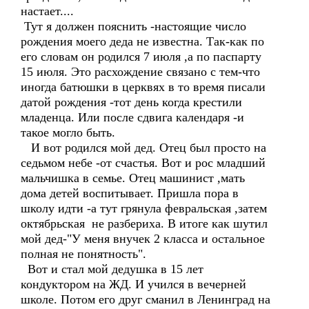
настает....
Тут я должен пояснить -настоящие число
рождения моего деда не известна. Так-как по
его словам он родился 7 июля ,а по паспарту
15 июля. Это расхождение связано с тем-что
иногда батюшки в церквях в то время писали
датой рождения -тот день когда крестили
младенца. Или после сдвига календаря -и
такое могло быть.
И вот родился мой дед. Отец был просто на
седьмом небе -от счастья. Вот и рос младший
мальчишка в семье. Отец машинист ,мать
дома детей воспитывает. Пришла пора в
школу идти -а тут грянула февральская ,затем
октябрьская не разбериха. В итоге как шутил
мой дед-"У меня внучек 2 класса и остальное
полная не понятность".
Вот и стал мой дедушка в 15 лет
кондуктором на ЖД. И учился в вечерней
школе. Потом его друг сманил в Ленинград на