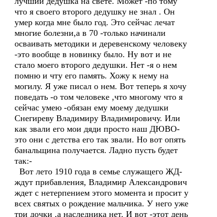
лучший дедушка на свете. Может -по тому
что я своего второго дедушку не знал . Он
умер когда мне было год. Это сейчас лечат
многие болезни,а в 70 -только начинали
осваивать методики и деревенскому человеку
-это вообще в новинку было. Ну вот и не
стало моего второго дедушки. Нет -я о нем
помню и чту его память. Хожу к нему на
могилу. Я уже писал о нем. Вот теперь я хочу
поведать -о том человеке ,что многому что я
сейчас умею -обязан ему моему дедушки
Снегиреву Владимиру Владимировичу. Или
как звали его мои дяди просто наш ДЮВО-
это они с детства его так звали. Но вот опять
банальщина получается. Ладно пусть будет
так:-
Вот лето 1910 года в семье служащего ЖД-
ждут прибавления, Владимир Александрович
ждет с нетерпением этого момента и просит у
всех святых о рождение мальчика. У него уже
три дочки ,а наследника нет. И вот -этот день