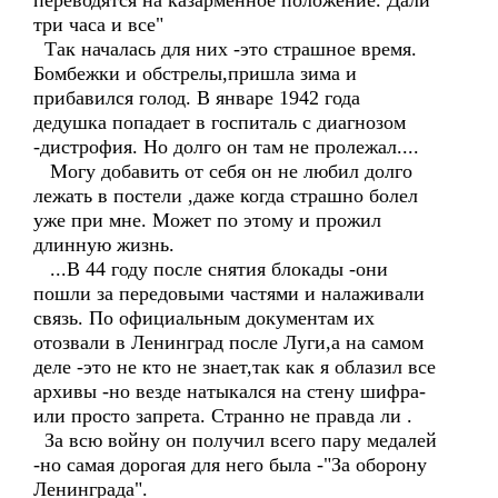
переводятся на казарменное положение. Дали
три часа и все"
Так началась для них -это страшное время.
Бомбежки и обстрелы,пришла зима и
прибавился голод. В январе 1942 года
дедушка попадает в госпиталь с диагнозом
-дистрофия. Но долго он там не пролежал....
Могу добавить от себя он не любил долго
лежать в постели ,даже когда страшно болел
уже при мне. Может по этому и прожил
длинную жизнь.
...В 44 году после снятия блокады -они
пошли за передовыми частями и налаживали
связь. По официальным документам их
отозвали в Ленинград после Луги,а на самом
деле -это не кто не знает,так как я облазил все
архивы -но везде натыкался на стену шифра-
или просто запрета. Странно не правда ли .
За всю войну он получил всего пару медалей
-но самая дорогая для него была -"За оборону
Ленинграда".