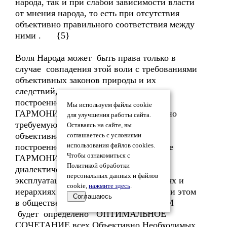
народа, так и при слабой зависимости власти
от мнения народа, то есть при отсутствия
объективно правильного соответствия между
ними . {5}
Воля Народа может быть права только в
случае совпадения этой воли с требованиями
объективных законов природы и их
следствий, которые и определяют при
построенной общественной системе -
Мы используем файлы cookie
ГАРМОНИЗМ (при С2=С3), объективно
для улучшения работы сайта.
требуемую ДЕМОКРАТИЮ, которая
Оставаясь на сайте, вы
объективна, так как соответствует,
соглашаетесь с условиями
построенному в общественной системе
использования файлов cookies.
Чтобы ознакомиться с
ГАРМОНИЗМ, Оптимальному
Политикой обработки
диалектическому противоречию (при
персональных данных и файлов
эксплуатации = НУЛЮ) на всех уровнях и
cookie,
нажмите здесь
.
иерархиях общественной системы, при этом
Соглашаюсь
в общественной системе ГАРМОНИЗМ
будет определено ОПТИМАЛЬНОЕ
СОЧЕТАНИЕ всех Объективно Необходимых