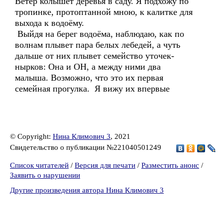
Ветер колышет деревья в саду. Я подхожу по
тропинке, протоптанной мною, к калитке для
выхода к водоёму.
Выйдя на берег водоёма, наблюдаю, как по
волнам плывет пара белых лебедей, а чуть
дальше от них плывет семейство уточек-
нырков: Она и ОН, а между ними два
малыша. Возможно, что это их первая
семейная прогулка. Я вижу их впервые
© Copyright:
Нина Климович 3
, 2021
Свидетельство о публикации №221040501249
Список читателей
/
Версия для печати
/
Разместить анонс
/
Заявить о нарушении
Другие произведения автора Нина Климович 3