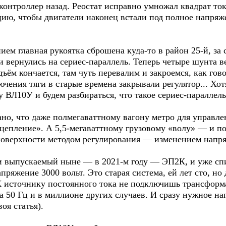
контроллер назад. Реостат исправно умножал квадрат то
цию, чтобы двигатели наконец встали под полное напряже
ием главная рукоятка сброшена куда-то в район 25-й, за
ли вернулись на сериес-параллель. Теперь четыре шунта в
дъём кончается, там чуть перевалим и закроемся, как го
ения тяги в старые времена закрывали регулятор... Хотя
 ВЛ10У и будем разбираться, что такое сериес-параллель
ано, что даже полмегаваттному вагону метро для управле
сцепление». А 5,5-мегаваттному грузовому «волу» — и п
поверхности методом регулирования — изменением напря
к и выпускаемый ныне — в 2021-м году — ЭП2К, и уже с
апряжение 3000 вольт. Это старая система, ей лет сто, н
К источнику постоянного тока не подключишь трансформа
а 50 Гц и в миллионе других случаев. И сразу нужное на
воя статья).