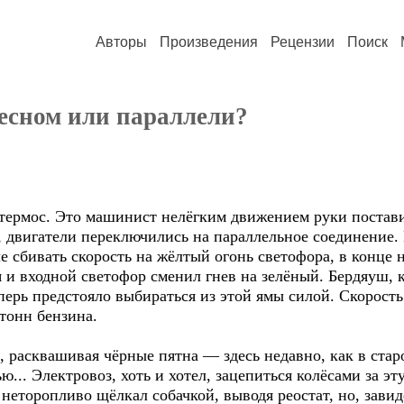
Авторы
Произведения
Рецензии
Поиск
иесном или параллели?
 термос. Это машинист нелёгким движением руки постави
 двигатели переключились на параллельное соединение.
 сбивать скорость на жёлтый огонь светофора, в конце
 и входной светофор сменил гнев на зелёный. Бердяуш, 
перь предстояло выбираться из этой ямы силой. Скорость 
 тонн бензина.
 расквашивая чёрные пятна — здесь недавно, как в стар
... Электровоз, хоть и хотел, зацепиться колёсами за эт
неторопливо щёлкал собачкой, выводя реостат, но, завид