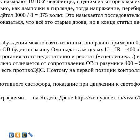
ак называют ВЛ10У челябинцы, с одним из которых мы е
но, как лампочки в гирлянде, тогда напряжение, перебир
дётся 3000 / 8 = 375 вольт. Это называется последовате
азаться, что всё это старые дрова, но в конце статьи в
збуждения можно взять из книги, оно равно примерно 0
 ОВ будет по закону Ома падать аж целых U = IR = 400 х 
трогания этого недостаточно и реостат («сцепление»...) 
льно отличается от сопротивления ОВ и разумные 400 – 5
а есть противоЭДС. Поэтому на первой позиции контролл
мотивного светофора, показание при движении к светофо
рафиями — на Яндекс.Дзене https://zen.yandex.ru/vivan75
2