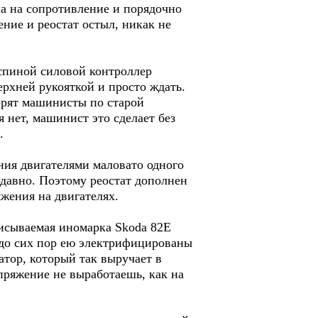
ка на сопротивление и порядочно
ние и реостат остыл, никак не
 спиной силовой контроллер
ерхней рукояткой и просто ждать.
ворят машинисты по старой
 нет, машинист это сделает без
.
ния двигателями маловато одного
одавно. Поэтому реостат дополнен
жения на двигателях.
писываемая иномарка Skoda 82E
о до сих пор ею электрифицированы
тор, который так выручает в
пряжение не выработаешь, как на