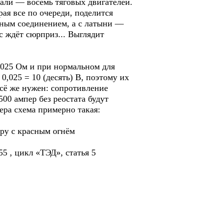
хали — восемь тяговых двигателей.
ая все по очереди, поделится
льным соединением, а с латыни —
ас ждёт сюрприз... Выглядит
,025 Ом и при нормальном для
0,025 = 10 (десять) В, поэтому их
всё же нужен: сопротивление
00 ампер без реостата будут
ера схема примерно такая:
ру с красным огнём
5 , цикл «ТЭД», статья 5