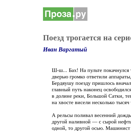
Поезд трогается на сер
Иван Варгатый
Ш-ш... Бах! На пульте покачнулся
дверью громко ответили аппараты,
Бердяушу поезду пришлось вначале
главный путь наконец освободился
в долине реки, Большой Сатки, те
на хвосте висели несколько тысяч
А рельсы поливал весенний дождь,
другой наливной — с сырой нефтью
одной, то другой осью. Машинист 