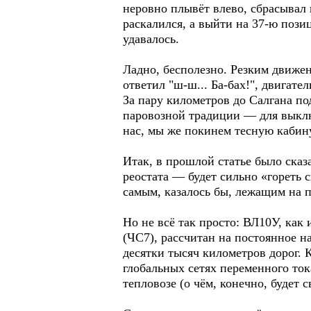
неровно плывёт влево, сбрасывал 
раскалился, а выйти на 37-ю пози
удавалось.
Ладно, бесполезно. Резким движен
ответил "ш-ш... Ба-бах!", двигате
За пару километров до Салгана по
паровозной традиции — для выключ
нас, мы же покинем тесную кабину
Итак, в прошлой статье было сказ
реостата — будет сильно «гореть 
самым, казалось бы, лежащим на 
Но не всё так просто: ВЛ10У, ка
(ЧС7), рассчитан на постоянное н
десятки тысяч километров дорог. 
глобальных сетях переменного ток
тепловозе (о чём, конечно, будет с