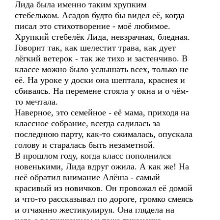
Лида была именно таким хрупким
стебельком. Асадов будто бы видел её, когда
писал это стихотворение - моё любимое.
Хрупкий стебелёк Лида, невзрачная, бледная.
Говорит так, как шелестит трава, как дует
лёгкий ветерок - так же тихо и застенчиво. В
классе можно было услышать всех, только не
её. На уроке у доски она шептала, краснея и
сбиваясь. На перемене стояла у окна и о чём-
то мечтала.
Наверное, это семейное - её мама, приходя на
классное собрание, всегда садилась за
последнюю парту, как-то сжималась, опускала
голову и старалась быть незаметной.
В прошлом году, когда класс пополнился
новенькими, Лида вдруг ожила. А как же! На
неё обратил внимание Алёша - самый
красивый из новичков. Он провожал её домой
и что-то рассказывал по дороге, громко смеясь
и отчаянно жестикулируя. Она глядела на