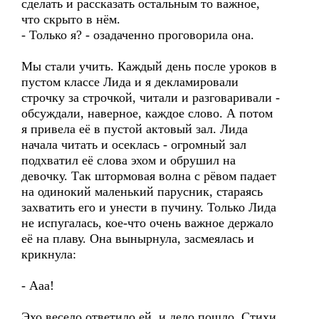
сделать и рассказать остальным то важное,
что скрыто в нём.
- Только я? - озадаченно проговорила она.
Мы стали учить. Каждый день после уроков в
пустом классе Лида и я декламировали
строчку за строчкой, читали и разговаривали -
обсуждали, наверное, каждое слово. А потом
я привела её в пустой актовый зал. Лида
начала читать и осеклась - огромный зал
подхватил её слова эхом и обрушил на
девочку. Так штормовая волна с рёвом падает
на одинокий маленький парусник, стараясь
захватить его и унести в пучину. Только Лида
не испугалась, кое-что очень важное держало
её на плаву. Она вынырнула, засмеялась и
крикнула:
- Ааа!
Эхо весело ответило ей, и дело пошло. Стихи