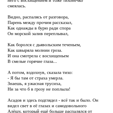
него с восхищением и тоже тихонечко
смеялась.
Видно, распалясь от разговора,
Парень между прочим рассказал,
Как однажды в бурю ради спора
Он морской залив переплывал,
Как боролся с дьявольским теченьем,
Как швыряла молнии гроза.
И она смотрела с восхищеньем
В смелые горячие глаза...
А потом, вздохнув, сказала тихо:
- Я бы там от страха умерла.
Знаешь, я ужасная трусиха,
Ни за что б в грозу не поплыла!
Асадов и здесь подглядел - всё так и было. Он
видел свет в её глазах и самодовольного
Алёшу, который ещё больше распалялся от