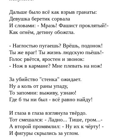
Дальше было всё как взрыв гранаты:
Девушка беретик сорвала
И словами: - Мразь! Фашист проклятый!-
Как огнём, детину обожгла.
- Наглостью пугаешь? Врёшь, подонок!
Ты же враг! Ты жизнь людскую пьёшь!-
Голос рвётся, яростен и звонок:
- Нож в кармане? Мне плевать на нож!
За убийство "стенка" ожидает.
Ну а коль от раны упаду,
То запомни: выживу, узнаю!
Где б ты ни был - всё равно найду!
И глаза в глаза взглянула твёрдо.
Тот смешался: - Ладно... Тише, гром...-
А второй промямлил: - Ну их к чёрту! -
И фигуры скрылись за углом.