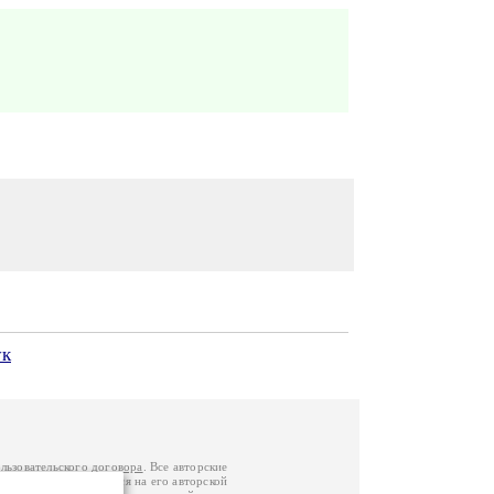
ук
льзовательского договора
. Все авторские
у вы можете обратиться на его авторской