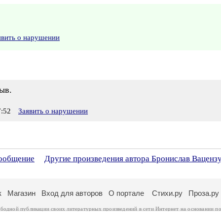
явить о нарушении
ыв.
:52
Заявить о нарушении
сообщение
Другие произведения автора Бронислав Ваценз
к
Магазин
Вход для авторов
О портале
Стихи.ру
Проза.ру
ободной публикации своих литературных произведений в сети Интернет на основании
по
ся
законом
. Перепечатка произведений возможна только с согласия его автора, к котором