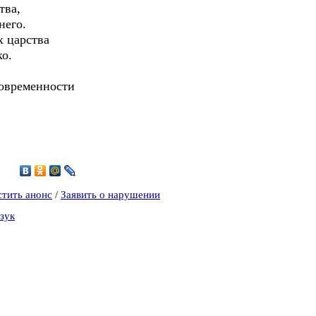
тва,
него.
х царства
ко.
овременности
8
стить анонс
/
Заявить о нарушении
зук