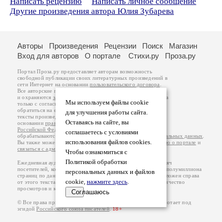
Написать рецензию
Написать личное сообщение
Другие произведения автора Юлия Зубарева
Авторы
Произведения
Рецензии
Поиск
Магазин
Вход для авторов
О портале
Стихи.ру
Проза.ру
Портал Проза.ру предоставляет авторам возможность
свободной публикации своих литературных произведений в
сети Интернет на основании
пользовательского договора
.
Все авторские права на произведения принадлежат авторам
и охраняются
законом
. Перепечатка произведений возможна
Мы используем файлы cookie
только с согласия его автора, к которому вы можете
обратиться на его авторской странице. Ответственность за
для улучшения работы сайта.
тексты произведений авторы несут самостоятельно на
Оставаясь на сайте, вы
основании
правил публикации
и
законодательства
Российской Федерации
. Данные пользователей
соглашаетесь с условиями
обрабатываются на основании
Политики обработки персональных данных
.
использования файлов cookies.
Вы также можете посмотреть более подробную
информацию о портале
и
связаться с администрацией
.
Чтобы ознакомиться с
Политикой обработки
Ежедневная аудитория портала Проза.ру – порядка 100 тысяч
посетителей, которые в общей сумме просматривают более полумиллиона
персональных данных и файлов
страниц по данным счетчика посещаемости, который расположен справа
cookie,
нажмите здесь
.
от этого текста. В каждой графе указано по две цифры: количество
просмотров и количество посетителей.
Соглашаюсь
© Все права принадлежат авторам, 2000-2026. Портал работает под
эгидой
Российского союза писателей
.
18+