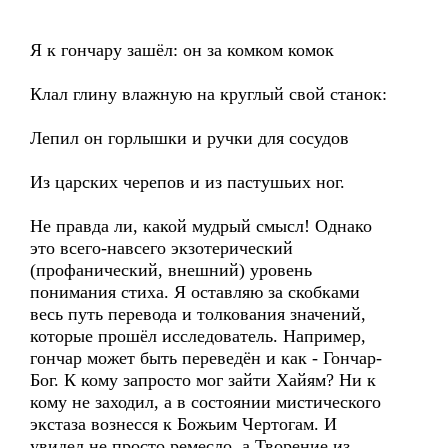
Я к гончару зашёл: он за комком комок
Клал глину влажную на круглый свой станок:
Лепил он горлышки и ручки для сосудов
Из царских черепов и из пастушьих ног.
Не правда ли, какой мудрый смысл! Однако
это всего-навсего экзотерический
(профанический, внешний) уровень
понимания стиха. Я оставляю за скобками
весь путь перевода и толкования значений,
которые прошёл исследователь. Например,
гончар может быть переведён и как - Гончар-
Бог. К кому запросто мог зайти Хайям? Ни к
кому не заходил, а в состоянии мистического
экстаза вознесся к Божьим Чертогам. И
увидел не просто ремесло, а Творение из