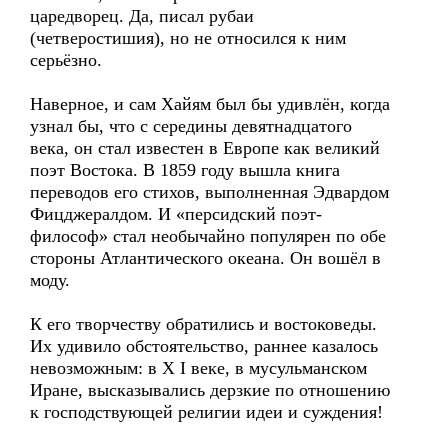
царедворец. Да, писал рубаи
(четверостишия), но не относился к ним
серьёзно.
Наверное, и сам Хайям был бы удивлён, когда
узнал бы, что с середины девятнадцатого
века, он стал известен в Европе как великий
поэт Востока. В 1859 году вышла книга
переводов его стихов, выполненная Эдвардом
Фицджералдом. И «персидский поэт-
философ» стал необычайно популярен по обе
стороны Атлантического океана. Он вошёл в
моду.
К его творчеству обратились и востоковеды.
Их удивило обстоятельство, раннее казалось
невозможным: в Х I веке, в мусульманском
Иране, высказывались дерзкие по отношению
к господствующей религии идеи и суждения!