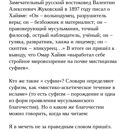
Замечательный русский востоковед Валентин
Алексеевич Жуковский в 1897 году писал о
Хайяме: «Он – вольнодумец, разрушитель
веры; он – безбожник и материалист; он –
правоверующий мусульманин, точный
философ, острый наблюдатель, учёный; он –
гуляка, развратник, ханжа и лицемер; он –
скептик – эпикуреец…» В итоге он пришёл к
выводу, что Омар Хайям «выработал себе
стройное мировоззрение на почве мистицизма
суфиев».
Кто же такие « суфии»? Словари определяют
суфизм, как «мистико-аскетическое течение в
исламе» (то есть суфизм – порождение и одна
из форм проявления мусульманского
благочестия). Но о каком же благочестии
можно говорить, когда мы читаем:
Я в мечеть не за праведным словом пришёл.