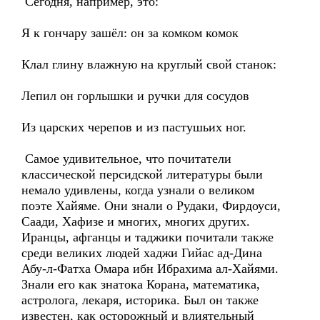
Сегодня, например, это:
Я к гончару зашёл: он за комком комок
Клал глину влажную на круглый свой станок:
Лепил он горлышки и ручки для сосудов
Из царских черепов и из пастушьих ног.
Самое удивительное, что почитатели
классической персидской литературы были
немало удивлены, когда узнали о великом
поэте Хайяме. Они знали о Рудаки, Фирдоуси,
Саади, Хафизе и многих, многих других.
Иранцы, афганцы и таджики почитали также
среди великих людей хаджи Гийас ад-Дина
Абу-л-Фатха Омара ибн Ибрахима ал-Хайями.
Знали его как знатока Корана, математика,
астролога, лекаря, историка. Был он также
известен, как осторожный и влиятельный