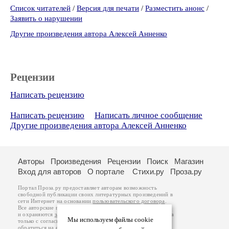
Список читателей
/
Версия для печати
/
Разместить анонс
/
Заявить о нарушении
Другие произведения автора Алексей Анненко
Рецензии
Написать рецензию
Написать рецензию
Написать личное сообщение
Другие произведения автора Алексей Анненко
Авторы
Произведения
Рецензии
Поиск
Магазин
Вход для авторов
О портале
Стихи.ру
Проза.ру
Портал Проза.ру предоставляет авторам возможность
свободной публикации своих литературных произведений в
сети Интернет на основании
пользовательского договора
.
Все авторские права на произведения принадлежат авторам
и охраняются
законом
. Перепечатка произведений возможна
Мы используем файлы cookie
только с согласия его автора, к которому вы можете
обратиться на его авторской странице. Ответственность за