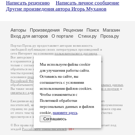
Написать рецензию
Написать личное сообщение
Другие произведения автора Игорь Муханов
Авторы
Произведения
Рецензии
Поиск
Магазин
Вход для авторов
О портале
Стихи.ру
Проза.ру
Портал Проза.ру предоставляет авторам возможность
свободной публикации своих литературных произведений в
сети Интернет на основании
пользовательского договора
.
Все авторские права на произведения принадлежат авторам
и охраняются
законом
. Перепечатка произведений возможна
Мы используем файлы cookie
только с согласия его автора, к которому вы можете
обратиться на его авторской странице. Ответственность за
для улучшения работы сайта.
тексты произведений авторы несут самостоятельно на
Оставаясь на сайте, вы
основании
правил публикации
и
законодательства
Российской Федерации
. Данные пользователей
соглашаетесь с условиями
обрабатываются на основании
Политики обработки персональных данных
.
использования файлов cookies.
Вы также можете посмотреть более подробную
информацию о портале
и
связаться с администрацией
.
Чтобы ознакомиться с
Политикой обработки
Ежедневная аудитория портала Проза.ру – порядка 100 тысяч
посетителей, которые в общей сумме просматривают более полумиллиона
персональных данных и файлов
страниц по данным счетчика посещаемости, который расположен справа
cookie,
нажмите здесь
.
от этого текста. В каждой графе указано по две цифры: количество
просмотров и количество посетителей.
Соглашаюсь
© Все права принадлежат авторам, 2000-2026. Портал работает под
эгидой
Российского союза писателей
.
18+